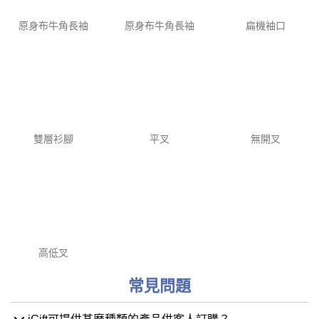
雙層衫腳
平叉
無開叉
高低叉
常見問題
iGift可提供甚麼種類的產品供客人訂購？
出貨是如何保證和運輸？