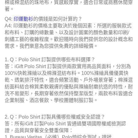
著。
Q4:
印運動衫
的價錢是如何計算的？
A4: 印運動衫的價格主要取決於幾個因素：所選的服裝款式
和布料、訂購的總數量、以及設計圖案的顏色數量和印刷/
刺繡工藝的複雜程度。歡迎隨時向我們提供您的設計概念和
需求，我們樂意為您提供免費的詳細報價。
1. Q：Polo Shirt 訂製提供哪些布料選擇？
答：iGift Polo Shirt 訂製提供兩款實用高品質面料，分別為
100%快乾滌綸以及棉滌混紡布料。100%滌綸具備優異快
乾、透氣排汗特性，適合頻繁活動、戶外場景穿著；棉滌混
紡面料結合棉質柔軟親膚的優點與滌綸耐磨抗造的特性，耐
洗不易變形，長期穿著依然保持整潔版型，兩款布料皆適合
企業制服、酒店餐飲、學校團體制服訂製。
2. Q：Polo Shirt 訂製具備哪些權威安全認證？
答：所有iGift 訂製Polo Shirt 皆通過雙項國際權威檢測認
證，品質與穿著安全雙重保障：
1. Bureau Veritas（必維）Polo恤綜合測試，證號