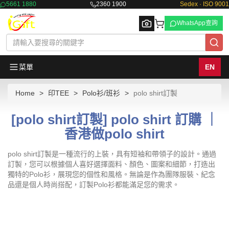
5661 1880
2360 1900
Sedex · ISO 9001
WhatsApp查詢
菜單
EN
Home
印TEE
Polo衫/班衫
polo shirt訂製
Browse
[polo shirt訂製] polo shirt 訂購 ｜
香港做polo shirt
polo shirt訂製是一種流行的上裝，具有短袖和帶領子的設計。通過
訂製，您可以根據個人喜好選擇面料、顏色、圖案和細節，打造出
獨特的Polo衫，展現您的個性和風格。無論是作為團隊服裝、紀念
品還是個人時尚搭配，訂製Polo衫都能滿足您的需求。