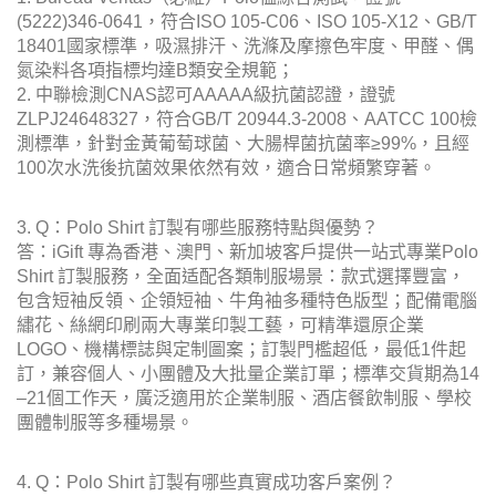
(5222)346-0641，符合ISO 105-C06、ISO 105-X12、GB/T
18401國家標準，吸濕排汗、洗滌及摩擦色牢度、甲醛、偶
氮染料各項指標均達B類安全規範；
2. 中聯檢測CNAS認可AAAAA級抗菌認證，證號
ZLPJ24648327，符合GB/T 20944.3-2008、AATCC 100檢
測標準，針對金黃葡萄球菌、大腸桿菌抗菌率≥99%，且經
100次水洗後抗菌效果依然有效，適合日常頻繁穿著。
3. Q：Polo Shirt 訂製有哪些服務特點與優勢？
答：iGift 專為香港、澳門、新加坡客戶提供一站式專業Polo
Shirt 訂製服務，全面适配各類制服場景：款式選擇豐富，
包含短袖反領、企領短袖、牛角袖多種特色版型；配備電腦
繡花、絲網印刷兩大專業印製工藝，可精準還原企業
LOGO、機構標誌與定制圖案；訂製門檻超低，最低1件起
訂，兼容個人、小團體及大批量企業訂單；標準交貨期為14
–21個工作天，廣泛適用於企業制服、酒店餐飲制服、學校
團體制服等多種場景。
4. Q：Polo Shirt 訂製有哪些真實成功客戶案例？
答：iGift 擁有海量政府部門、公營機構、大專院校、公益團