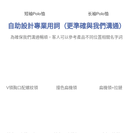
自助設計專業用詞（更準確與我們溝通）
為確保我們溝通暢順，客人可以參考產品不同位置相關名字詞
V領胸口配螺紋領
撞色扁機領
扁機領+拉鏈
撞色間扁機+V領
撞色間扁機領
企領+拉鏈
撞色