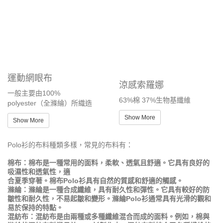
運動網眼布
涼感索羅娜
一般主要由100%
63%棉 37%生物基纖維
polyester（全滌綸）所織造
Show More
Show More
Polo衫的布料種類多樣，常見的布料有：
棉布：棉布是一種常用的面料，柔軟、透氣且舒適。它具有良好的
吸濕性和透氣性，適
合夏季穿著。棉布Polo衫具有自然的質感和舒適的觸感。
滌綸：滌綸是一種合成纖維，具有耐久性和彈性。它具有較好的防
皺性和耐久性，不易起皺和變形。滌綸Polo衫通常具有光滑的觀和
易於保持的特點。
混紡布：混紡布是由兩種或多種纖維混合而成的面料。例如，棉與
滌綸的混紡布料常見於Polo衫製作中。混紡布料結合了各種纖維的
優點，具有舒適性、耐久性和易護理的特點。
高級纖維：有些Polo衫採用高級纖維，如絲綢、羊毛或半羊毛等。
這些面料具有高檔、奢華的質感，適合正式場合或特殊場合的穿
著。