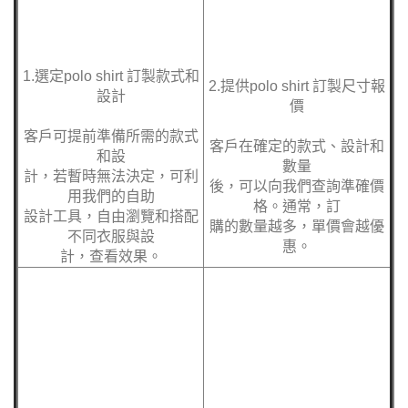
1.選定polo shirt 訂製款式和
2.提供
polo shirt 訂製
尺寸報
設計
價
客戶可提前準備所需的款式
客戶在確定的款式、設計和
和設
數量
計，若暫時無法決定，可利
後，可以向我們查詢準確價
用我們的自助
格。通常，訂
設計工具，自由瀏覽和搭配
購的數量越多，單價會越優
不同衣服與設
惠。
計，查看效果。
4.確定效果圖