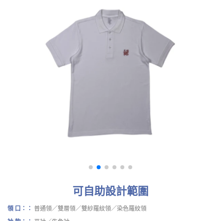
可自助設計範圍
領 口：：
普通領／雙層領／雙紗羅紋領／染色羅紋領