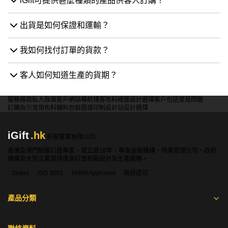
我如何找付訂單的貨款？
客人如何知道生產的貨期？
服務條款
私人政策
客戶
網站導航
博客
布料總匯
設計選擇
客戶包括
常見問題
訂購指引
常用布料
輔料包裝
圖樣印制
設計站
設計選擇
iGift
.hk
軒龍實業有限公司
香港及澳門制服訂造專家，成立逾18年，專為金融機構、物業管理公司、政府
機構及大型企業提供度身訂造制服設計及生產服務。
Sedex
ISO 9001
FAMA Approved
政府認可
產品分類
聯絡資料
香港:
2360 1900
澳門:
00853-28410350
WhatsApp:
5661 1880