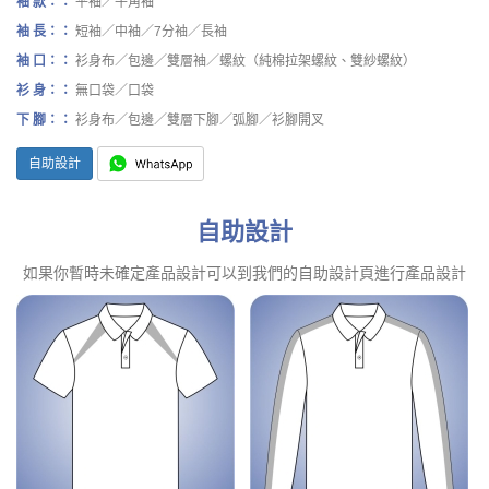
袖 款：：
平袖／牛角袖
袖 長：：
短袖／中袖／7分袖／長袖
袖 口：：
衫身布／包邊／雙層袖／螺紋（純棉拉架螺紋、雙紗螺紋）
衫 身：：
無口袋／口袋
下 腳：：
衫身布／包邊／雙層下腳／弧腳／衫腳開叉
自助設計
自助設計
如果你暫時未確定產品設計可以到我們的自助設計頁進行產品設計