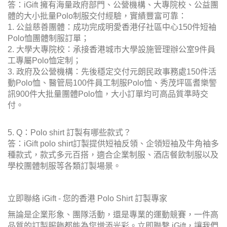
體的大小批量Polo制服交付經驗，實績豐富可靠：
1. 公益慈善團體：成功完成明愛香港仔社區中心150件短袖
Polo恤團體制服訂單；
2. 大學大專院校：承接香港城市大學設施管理辦公室9件員
工專屬Polo恤定制；
3. 政府及公營機構：先後穩定交付元朗民政事務處150件活
動Polo恤、醫管局100件員工制服Polo恤、秀茂坪區耆樂警
訊900件大批量團體Polo恤，大小訂單均可高品質準時交
付。
5. Q：Polo shirt 訂製有哪些款式？
答：iGift polo shirt訂製提供短袖反領、企領短袖及牛角袖多
種款式，款式多元百搭，適合企業制服、酒店餐飲制服以及
學校團體制服等各類訂製場景。
立即聯絡 iGift - 您的香港 Polo Shirt 訂製專家
無論是企業形象、團隊活動，還是專業的運動競賽，一件高
品質的訂製服飾都能為您增添光彩。立即聯繫 iGift，讓我們