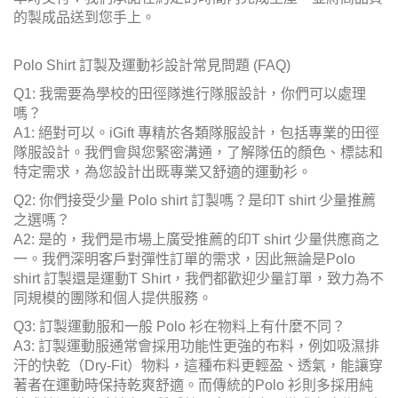
的製成品送到您手上。
Polo Shirt 訂製及運動衫設計常見問題 (FAQ)
Q1: 我需要為學校的田徑隊進行隊服設計，你們可以處理
嗎？
A1: 絕對可以。iGift 專精於各類隊服設計，包括專業的田徑
隊服設計。我們會與您緊密溝通，了解隊伍的顏色、標誌和
特定需求，為您設計出既專業又舒適的運動衫。
Q2: 你們接受少量 Polo shirt 訂製嗎？是印T shirt 少量推薦
之選嗎？
A2: 是的，我們是市場上廣受推薦的印T shirt 少量供應商之
一。我們深明客戶對彈性訂單的需求，因此無論是Polo
shirt 訂製還是運動T Shirt，我們都歡迎少量訂單，致力為不
同規模的團隊和個人提供服務。
Q3: 訂製運動服和一般 Polo 衫在物料上有什麼不同？
A3: 訂製運動服通常會採用功能性更強的布料，例如吸濕排
汗的快乾（Dry-Fit）物料，這種布料更輕盈、透氣，能讓穿
著者在運動時保持乾爽舒適。而傳統的Polo 衫則多採用純
棉或棉混紡的珠地布，質感較厚實，適合日常或商務休閒穿