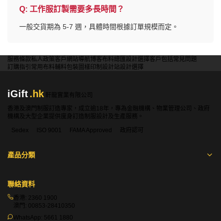
Q:
工作服訂製需要多長時間？
一般交貨期為 5-7 週，具體時間根據訂單規模而定。
服務條款
私人政策
客戶
網站導航
博客
布料總匯
設計選擇
客戶包括
常見問題
訂購指引
常用布料
輔料包裝
圖樣印制
設計站
設計選擇
iGift
.hk
軒龍實業有限公司
香港及澳門制服訂造專家，成立逾18年，專為金融機構、物業管理公司、政府
機構及大型企業提供度身訂造制服設計及生產服務。
Sedex
ISO 9001
FAMA Approved
政府認可
產品分類
聯絡資料
香港:
2360 1900
澳門:
00853-28410350
WhatsApp:
5661 1880