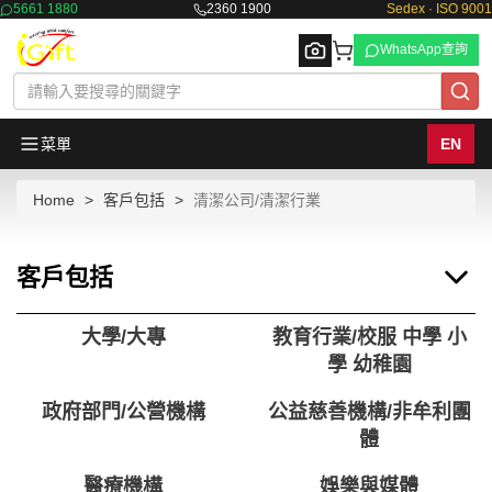
5661 1880
2360 1900
Sedex · ISO 9001
WhatsApp查詢
菜單
EN
Home
客戶包括
清潔公司/清潔行業
Browse
客戶包括
大學/大專
教育行業/校服 中學 小
學 幼稚園
政府部門/公營機構
公益慈善機構/非牟利團
體
醫療機構
娛樂與媒體