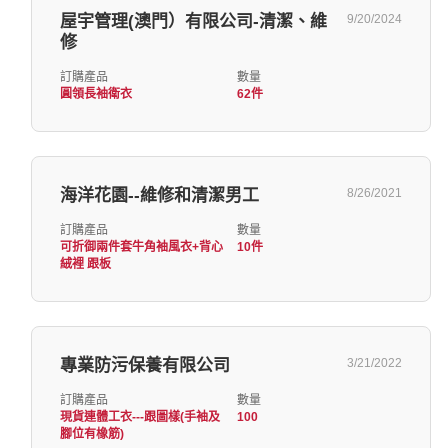
屋宇管理(澳門）有限公司-清潔、維
9/20/2024
修
訂購產品
數量
圓領長袖衛衣
62件
海洋花園--維修和清潔男工
8/26/2021
訂購產品
數量
可折御兩件套牛角袖風衣+背心
10件
絨裡 跟板
專業防污保養有限公司
3/21/2022
訂購產品
數量
現貨連體工衣---跟圖樣(手袖及
100
腳位有橡筋)