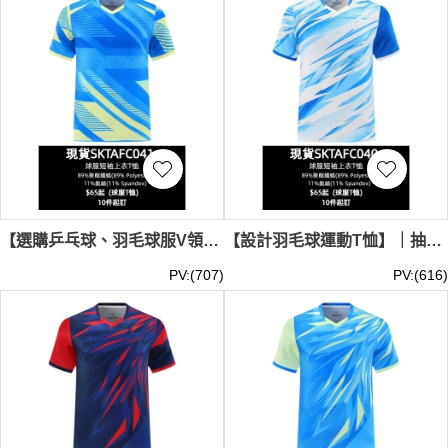
【選購乒乓球、羽毛球服V領T恤】｜螢光黃色點綴｜V領拼接領口｜現貨主推｜斜向條紋圖案｜球服V領T恤專門店 SKTAFC041-SBTY-A3229#
【設計羽毛球運動T恤】｜抽象閃電圖形｜V領雙層領口｜現貨主推｜漸變網點元素｜羽毛球運動T恤批發 SKTAFC040-SBTY-A3227#
PV:(707)
PV:(616)