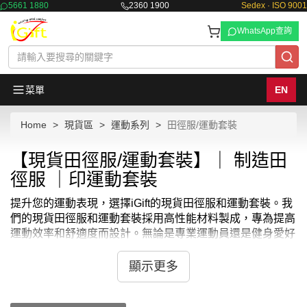
5661 1880
2360 1900
Sedex · ISO 9001
WhatsApp查詢
菜單
EN
Home
現貨區
運動系列
田徑服/運動套裝
【現貨田徑服/運動套裝】｜ 制造田
徑服 ｜印運動套裝
提升您的運動表現，選擇iGift的現貨田徑服和運動套裝。我
們的現貨田徑服和運動套裝採用高性能材料製成，專為提高
運動效率和舒適度而設計。無論是專業運動員還是健身愛好
者，iGift的現貨田徑服和運動套裝都能幫助您在各種運動活
動中保持最佳狀態，展現出色表現。
顯示更多
iGift的現貨田徑服和運動套裝結合了時尚與功能性，不僅適
合各種體育活動，也適合日常休閒穿著。每件現貨田徑服和