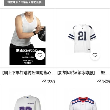
運動套裝都經過精心設計，以符合現代運動科技的需要，確
訂做球服 / 田徑服 / 運動套裝
保每一次穿著都能感受到無與倫比的舒適感和動力支持。選
擇iGift的現貨田徑服和運動套裝，讓您的運動生活更加豐富
多彩。現貨田徑服和運動套裝
最少訂購量 -MOQ: 1件起 ；
價格：HKD80 / 起, 視乎數量而定。
貨期約需3-7天
【網上下單訂購純色運動背心T恤】｜91%滌綸9%氨綸｜設計速乾 透氣 比賽運動套裝｜比賽運動套裝｜比賽背心T恤專門店 SKTAFC052-SF-19123
【訂製印花V領冰球服】｜短袖衣身｜正面印花數字｜肩膀兩側印字｜袖管雙道撞色橫紋｜冰球服供應商 SKTAFC055
PV:(337)
PV:(526)