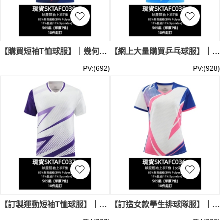
【購買短袖T恤球服】｜幾何線條圖案｜V領撞色設計｜異色拼接袖子｜現貨主推｜運動短袖T恤球服供應商 SKTAFC039-SBTY-A3226#
【網上大量購買乒乓球服】｜男款V領球衣｜藍綠抽象線條｜現貨主推｜全身熱升華印花｜乒乓球服公司 SKTAFC038-SBTY-A3225#
PV:(692)
PV:(928)
【訂製運動短袖T恤球服】｜紫白撞色設計｜V領紫色鑲邊｜現貨主推｜幾何漸變圖案｜運動短袖T恤專門店 SKTAFC037-SBTY-A3219#
【訂造女款學生排球隊服】｜白底粉藍圖形｜左肩細密條紋｜現貨主推｜袖口粉藍收邊｜收腰學生球隊服專賣 SKTAFC036-SBTY-A3218#