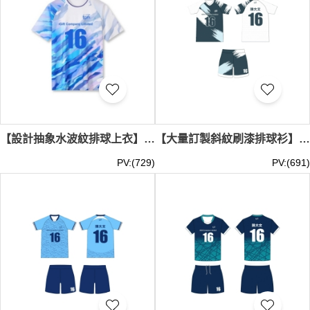
【設計抽象水波紋排球上衣】｜清爽藍色系不規則圖案｜插肩袖剪裁修飾肩線｜後背大面積留白｜現貨主推｜現貨排球服訂製 SKTAFC047-FC312
【大量訂製斜紋刷漆排球衫】｜醒目對比色調｜V型領口剪裁｜褲管呼應上衣印花｜現貨主推｜排球服專賣店 SKTAFC046-FCLQF-2504261
PV:(729)
PV:(691)