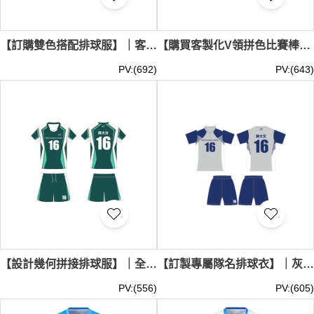
【訂購雙色搭配排球服】｜客製化全身訂製｜上衣繁複線條｜褲腳簡約數字｜高彈性腰圍｜現貨主推｜排球服供應商 SKTAFC045-FCLQF-2504251
【購買客製化V領拼色比賽棒球服】｜獨特領口剪裁｜深淺色階變化｜腰部幾何紋理｜透氣排汗布料｜現貨主推｜排球服批發 SKTAFC044-FCLQF-2504241
PV:(692)
PV:(643)
【設計幾何拼接排球服】｜全身訂做撞色棒球服｜V型領口剪裁｜前胸LOGO標誌｜兩側白色裁片｜現貨主推｜排球服公司 SKTAFC043-FCLQF-2504263
【訂製專屬隊名排球衣】｜灰色撞深藍袖｜前胸印製LOGO｜V型領口剪裁｜兩側線條裝飾｜現貨主推｜排球服專門店 SKTAFC042-FCLOF-254292
PV:(556)
PV:(605)