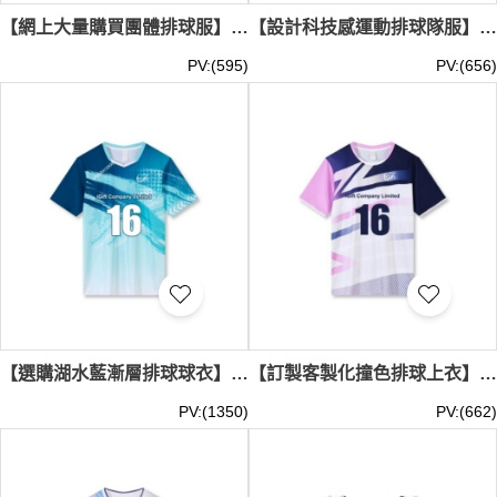
【網上大量購買團體排球服】｜耐洗滌不褪色｜客製化LOGO｜精緻包邊領口｜現貨主推｜排球服供應商 SKTAFC051-FC302
【設計科技感運動排球隊服】｜不規則像素圖案｜右下留白拼接｜熱轉印LOGO｜現貨主推｜排球服專門店 SKTAFC050-FC303
PV:(595)
PV:(656)
【選購湖水藍漸層排球球衣】｜深淺紫色暈染｜V型領口包邊｜動感筆刷紋理｜專屬人名燙畫｜現貨主推｜排球服公司 SKTAFC049-FC304
【訂製客製化撞色排球上衣】｜撞色袖色剪裁｜圓領包邊工藝｜前胸熱轉印LOGO｜現貨主推｜現貨排球服批發 SKTAFC048-FC306
PV:(1350)
PV:(662)