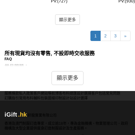
PV:(727)
PV:(930)
顯示更多
1
2
3
»
所有現貨均沒有零售, 不設即時交收服務
FAQ
常見問題：
問：現貨田徑服是否有速乾功能？
顯示更多
答：是的，iGift提供的現貨田徑服具有速乾功能，使用高科
技速乾材料製作，能迅速排汗，保持運動時的乾爽舒適。
服務條款
私人政策
客戶
網站導航
博客
布料總匯
設計選擇
客戶包括
常見問題
訂購指引
常用布料
輔料包裝
圖樣印制
設計站
設計選擇
問：現貨運動套裝是否有多種顏色和尺寸可選？
iGift
.hk
軒龍實業有限公司
答：是的，iGift的現貨運動套裝有多種顏色和尺寸可選，滿
香港及澳門制服訂造專家，成立逾18年，專為金融機構、物業管理公司、政府
足不同年齡和體型的需求，適合各種場合和團隊使用。
機構及大型企業提供度身訂造制服設計及生產服務。