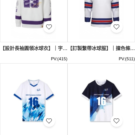
【設計長袖圓領冰球衣】｜字母印花｜雙層描邊數字｜羅紋收口圓領｜袖管圖案點綴｜寬鬆套頭款式｜冰球服批發 SKTAFC054
【訂製繫帶冰球服】｜撞色條紋｜V領繫帶設計｜長袖運動剪裁｜下擺橫條點綴｜冰球服專門店 SKTAFC053
PV:(415)
PV:(511)