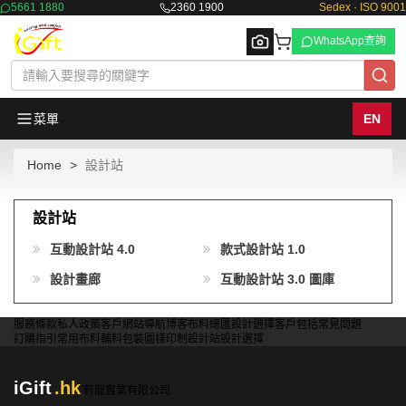
5661 1880
2360 1900
Sedex · ISO 9001
WhatsApp查詢
菜單
EN
Home
設計站
Browse
設計站
互動設計站 4.0
款式設計站 1.0
設計畫廊
互動設計站 3.0 圖庫
服務條款
私人政策
客戶
網站導航
博客
布料總匯
設計選擇
客戶包括
常見問題
訂購指引
常用布料
輔料包裝
圖樣印制
設計站
設計選擇
iGift
.hk
軒龍實業有限公司