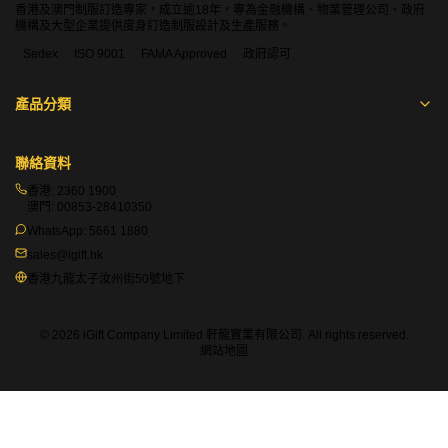
香港及澳門制服訂造專家，成立逾18年，專為金融機構、物業管理公司、政府
機構及大型企業提供度身訂造制服設計及生產服務。
Sedex
ISO 9001
FAMA Approved
政府認可
產品分類
聯絡資料
香港:
2360 1900
澳門:
00853-28410350
WhatsApp:
5661 1880
sales@igift.hk
香港九龍太子汝州街50號地下
© 2026 iGift Company Limited 軒龍實業有限公司. All rights reserved.
網站地圖