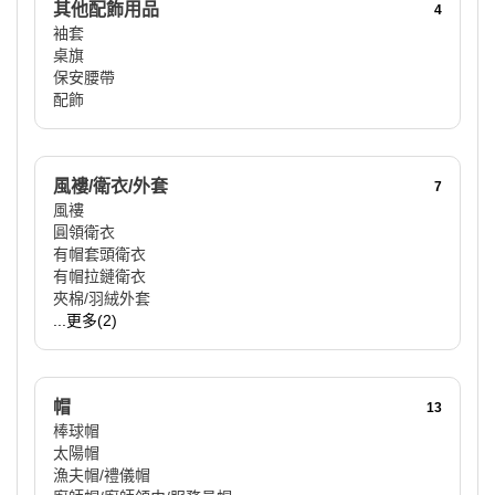
其他配飾用品
4
袖套
桌旗
保安腰帶
配飾
風褸/衛衣/外套
7
風褸
圓領衛衣
有帽套頭衛衣
有帽拉鏈衛衣
夾棉/羽絨外套
...更多(2)
帽
13
棒球帽
太陽帽
漁夫帽/禮儀帽