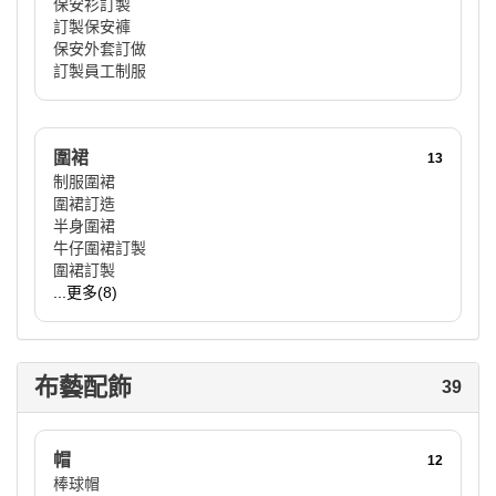
保安衫訂製
訂製保安褲
保安外套訂做
訂製員工制服
圍裙
13
制服圍裙
圍裙訂造
半身圍裙
牛仔圍裙訂製
圍裙訂製
...更多(8)
布藝配飾
39
帽
12
棒球帽