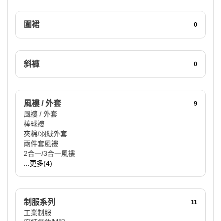
圍裙
0
斜褲
0
風褸 / 外套
9
風褸 / 外套
棒球褸
夾棉/羽絨外套
兩件套風褸
2合一/3合一風褸
...更多(4)
制服系列
11
工業制服