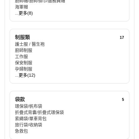
廚師帽/廚師領巾/服務員帽
海軍帽
...更多(8)
制服類
17
護士服 / 醫生袍
廚師制服
工作服
保安制服
孕婦制服
...更多(12)
袋款
5
環保袋/帆布袋
折疊式背囊/折疊式環保袋
索繩袋/單車背包
旅行袋/收納袋
急救包