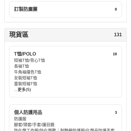
訂製防塵簾
0
現貨區
131
T恤/POLO
10
短袖T恤/背心T恤
長袖T恤
牛角袖撞色T恤
女裝短袖T恤
童裝短袖T恤
...更多(5)
個人防護用品
3
防護服
腳套/頭套/手套/護目鏡
防化學工作服/防化學靴｜耐酸鹼防護服/化學品防護手套