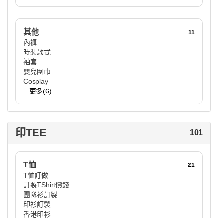
其他
11
內褲
時裝款式
袖套
嬰兒圍巾
Cosplay
...更多(6)
印TEE
101
T恤
21
T恤訂做
訂製TShirt價錢
團隊衫訂製
印衫訂製
香港印衫