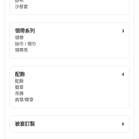
掛布
沙發套
領帶系列
3
領帶
絲巾 / 領巾
領帶夾
配飾
4
配飾
徽章
吊牌
肩章/臂章
被套訂製
0