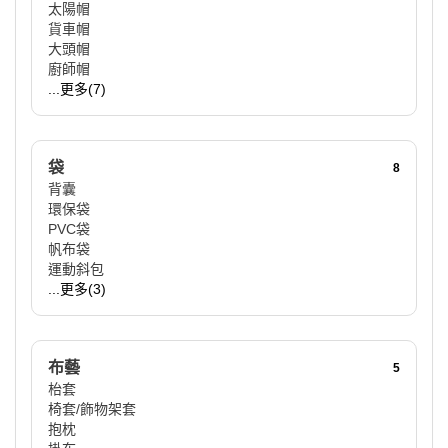
太陽帽
貨車帽
大頭帽
廚師帽
...更多(7)
袋
8
背囊
環保袋
PVC袋
帆布袋
運動斜包
...更多(3)
布藝
5
枱套
椅套/飾物架套
抱枕