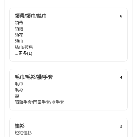
領帶/領巾/絲巾
6
領帶
領結
領花
領巾
絲巾/披肩
...更多(1)
毛巾/毛衫/襪/手套
4
毛巾
毛衫
襪
隔熱手套/門童手套/冷手套
恤衫
2
短袖恤衫