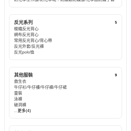
反光系列
5
梭織反光背心
網布反光背心
常用反光背心/背心帶
反光外套/反光褲
反光polo恤
其他服裝
9
救生衣
牛仔衫/牛仔褸/牛仔褲/牛仔裙
童裝
泳褲
破洞褲
...更多(4)