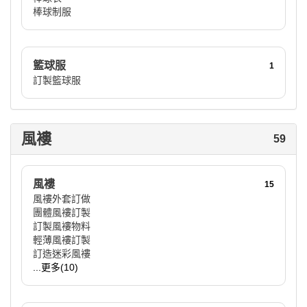
棒球制服
籃球服
1
訂製籃球服
風褸
59
風褸
15
風褸外套訂做
團體風褸訂製
訂製風褸物料
輕薄風褸訂製
訂造迷彩風褸
...更多(10)