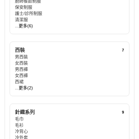
廚師餐飲制服
保安制服
護士/診所制服
清潔服
...更多(6)
西裝
7
男西裝
女西裝
男西褲
女西褲
西裙
...更多(2)
針織系列
9
毛巾
毛衫
冷背心
冷外套