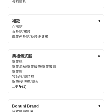
長袖恤衫
裙款
3
百褶裙
直身裙/裙裝
職業連身裙/晚裝連身裙
典禮儀式服
6
畢業袍
畢業流蘇/畢業緩帶/畢業披肩
畢業帽
牧師衫/聖詩袍
聖帶/受洗帶/聖索
...更多(1)
Bonuni Brand
3
日式餐廳制服