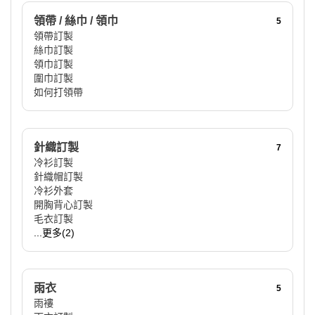
領帶 / 絲巾 / 領巾
5
領帶訂製
絲巾訂製
領巾訂製
圍巾訂製
如何打領帶
針織訂製
7
冷衫訂製
針織帽訂製
冷衫外套
開胸背心訂製
毛衣訂製
...更多(2)
雨衣
5
雨褸