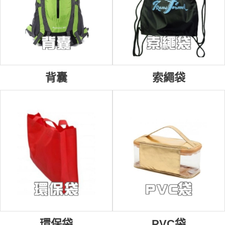
背囊
索繩袋
環保袋
PVC袋