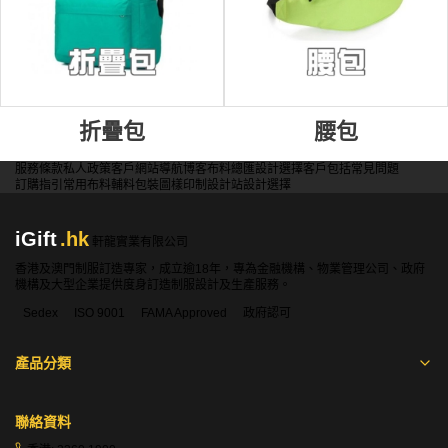
折疊包
腰包
服務條款
私人政策
客戶
網站導航
博客
布料總匯
設計選擇
客戶包括
常見問題
訂購指引
常用布料
輔料包裝
圖樣印制
設計站
設計選擇
iGift
.hk
軒龍實業有限公司
香港及澳門制服訂造專家，成立逾18年，專為金融機構、物業管理公司、政府
機構及大型企業提供度身訂造制服設計及生產服務。
Sedex
ISO 9001
FAMA Approved
政府認可
產品分類
聯絡資料