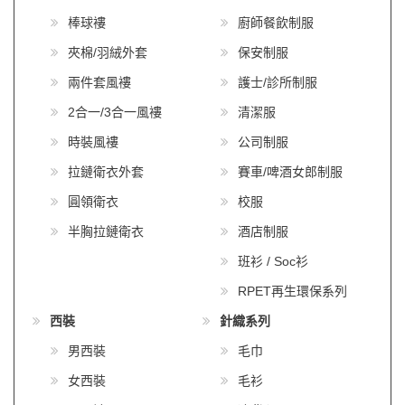
棒球褸
廚師餐飲制服
夾棉/羽絨外套
保安制服
兩件套風褸
護士/診所制服
2合一/3合一風褸
清潔服
時裝風褸
公司制服
拉鏈衛衣外套
賽車/啤酒女郎制服
圓領衛衣
校服
半胸拉鏈衛衣
酒店制服
班衫 / Soc衫
RPET再生環保系列
西裝
針織系列
男西裝
毛巾
女西裝
毛衫