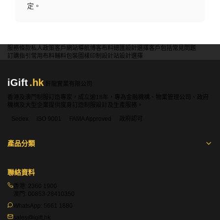
定。
服務條款
私人政策
客戶
網站導航
博客
布料總匯
設計選擇
客戶包括
常見問題
訂購指引
常用布料
輔料包裝
圖樣印制
設計站
設計選擇
iGift
.hk
軒龍實業有限公司
香港及澳門制服訂造專家，成立逾18年，專為金融機構、物業管理公司、政府
機構及大型企業提供度身訂造制服設計及生產服務。
Sedex
ISO 9001
FAMA Approved
政府認可
產品分類
聯絡資料
香港:
2360 1900
澳門:
00853-28410350
WhatsApp:
5661 1880
sales@igift.hk