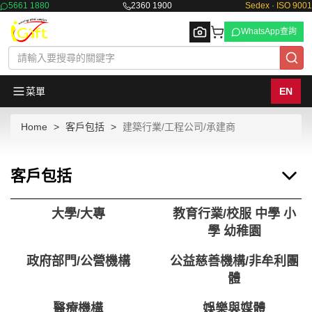
5661 1880
2360 1900
Sedex · ISO 9001
WhatsApp查詢
菜單
EN
Home
客戶包括
建築行業/工程公司/承建商
Browse
客戶包括
大學/大專
教育行業/校服 中學 小
學 幼稚園
政府部門/公營機構
公益慈善機構/非牟利團
體
醫療機構
娛樂與媒體