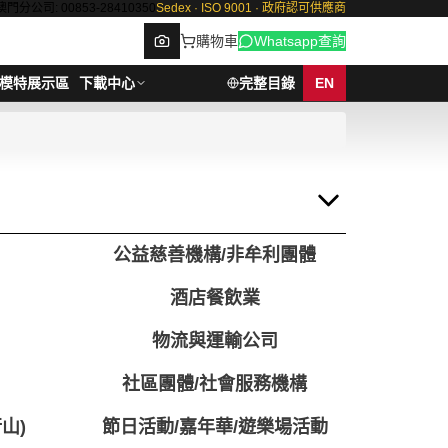
澳門分公司: 00853-28410350
Sedex · ISO 9001 · 政府認可供應商
購物車
Whatsapp查詢
模特展示區
下載中心
完整目錄
EN
Browse
公益慈善機構/非牟利團體
酒店餐飲業
物流與運輸公司
社區團體/社會服務機構
山)
節日活動/嘉年華/遊樂場活動