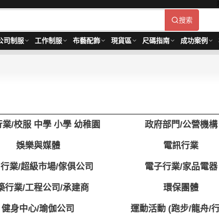
搜索
公司制服
工作制服
布藝配飾
現貨區
尺碼指南
成功案例
業/校服 中學 小學 幼稚園
政府部門/公營機構
娛樂與媒體
電訊行業
行業/超級市場/傢俱公司
電子行業/家品電器
築行業/工程公司/承建商
環保團體
健身中心/瑜伽公司
運動活動 (跑步/龍舟/行