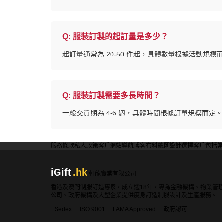
Q:
服裝訂製的起訂量是多少？
起訂量通常為 20-50 件起，具體數量根據活動規模
Q:
服裝訂製需要多長時間？
一般交貨期為 4-6 週，具體時間根據訂單規模而定
服務條款
私人政策
客戶
網站導航
博客
布料總匯
設計選擇
客戶包括
iGift
.hk
軒龍實業有限公司
香港及澳門制服訂造專家，成立逾18年，專為金融機構、物業管
公司、政府機構及大型企業提供度身訂造制服設計及生產服務。
Sedex
ISO 9001
FAMA Approved
政府認可