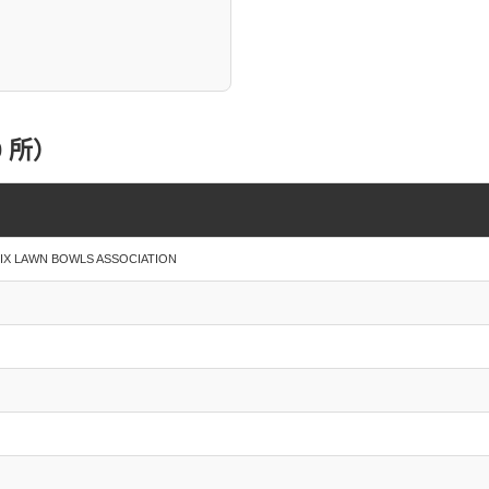
 所）
 LAWN BOWLS ASSOCIATION