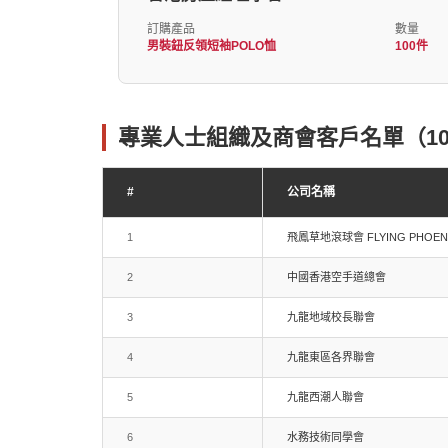
訂購產品
數量
男裝鈕反領短袖POLO恤
100件
專業人士組織及商會客戶名單（10
#
公司名稱
1
飛鳳草地滾球會 FLYING PHOENIX
2
中國香港空手道總會
3
九龍地域校長聯會
4
九龍東區各界聯會
5
九龍西潮人聯會
6
水務技術同學會