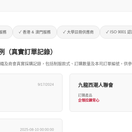
服務
✓ 香港 & 澳門服務
✓ 大學註冊供應商
✓ ISO 9001 
例（真實訂單記錄）
服務的專業人士組織及商會真實採購記錄，包括制服款式、訂購數量及本司訂單編號，供
9/17/2024
九龍西潮人聯會
訂購產品
企領拉鍊背心
2025-08-10 00:00:00