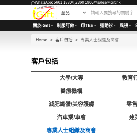
WhatsApp: 5661 1880
2360 1900
sales@igift.hk
關於iGift
制服訂做
印TEE
運動衫
風褸
Home
客戶包括
專業人士組織及商會
客戶包括
大學/大專
教育行
醫療機構
減肥纖體/美容護膚
零售
汽車業/車會
建
專業人士組織及商會