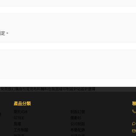
而定。
。
常見問題
訂購指引
常用布料
輔料包裝
圖樣印制
設計站
設計選擇
產品分類
關於iGift
制服訂做
理
印TEE
運動衫
風褸
公司制服
工作制服
布藝配飾