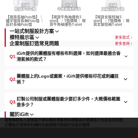
【現貨長袖Polo恤】｜
【現貨牛角袖撞色T-
【現貨女裝短袖T-
繡字現貨長袖Polo恤 ｜
shirt】｜T恤價格｜ 現
shirt】｜T恤價格 ｜現
設計長袖Polo恤 
貨牛角袖撞色T-shirt 
貨女裝短袖T-shirt 
一站式制服設計方案
模特展示區
更多款式
企業制服訂造常見問題
更多查詢
iGift提供的團體服有哪些布料選擇，如何選擇最適合香
Q1.
港氣候的款式？
團體服上的Logo或圖案，iGift提供哪些印花或刺繡技
Q2.
術？
訂製公司制服或團體服最少要訂多少件，大概價格範圍
Q3.
是多少？
關於iGift
服務條款
私人政策
客戶
網站導航
博客
布料總匯
設計選擇
客戶包括
常見問題
訂購指引
常用布料
輔料包裝
圖樣印制
設計站
設計選擇