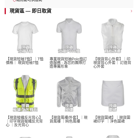
政府認可供應商
現貨區 — 即日取貨
【現貨短袖T恤】｜T恤
專業現貨短袖Polo恤訂
【現貨背心外套】｜印
價格｜ 現貨短袖T恤 
造服務 - 為您的團隊打
現貨背心外套｜ 訂造背
造專屬形象
心外套
【現貨梭織反光背心】
【現貨風褸/外套】｜現
【現貨圍裙】｜現貨圍
｜印字現貨梭織反光背
貨風褸 ｜純色風褸 
裙印字  ｜淨色圍裙 
心 ｜反光背心