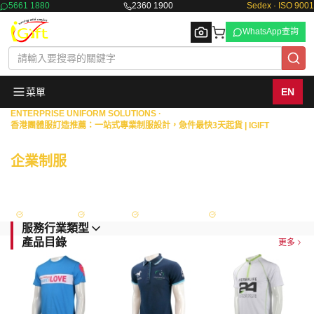
5661 1880
2360 1900
Sedex · ISO 9001
WhatsApp查詢
菜單
EN
ENTERPRISE UNIFORM SOLUTIONS ·
香港團體服訂造推薦：一站式專業制服設計，急件最快3天起貨 | IGIFT
Browse
商業機構 · 物業管理 · 政府部門
企業制服
一站式度身訂造
擁有18年豐富經驗，專為港澳地區的銀行、保險、證券等金融機構，以及物業
管理、政府部門與大型企業，提供從專屬設計、度身量度到生產供應的全面制
服解決方案。
Sedex 認證
ISO 9001
政府認可供應商
FAMA Approved
服務行業類型
產品目錄
更多