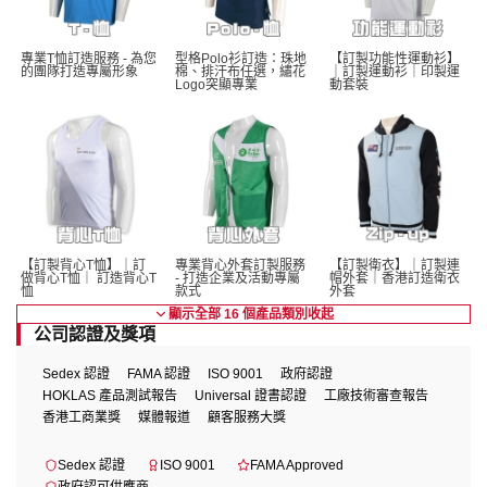
專業T恤訂造服務 - 為您
型格Polo衫訂造：珠地
【訂製功能性運動衫】
的團隊打造專屬形象
棉、排汗布任選，繡花
｜訂製運動衫｜印製運
Logo突顯專業
動套裝
【訂製背心T恤】｜訂
專業背心外套訂製服務 
【訂製衛衣】｜訂製連
做背心T恤｜ 訂造背心T
- 打造企業及活動專屬
帽外套｜香港訂造衛衣
恤
款式
外套
顯示全部 16 個產品類別
收起
公司認證及獎項
Sedex 認證
FAMA 認證
ISO 9001
政府認證
HOKLAS 產品測試報告
Universal 證書認證
工廠技術審查報告
香港工商業獎
媒體報道
顧客服務大獎
Sedex 認證
ISO 9001
FAMA Approved