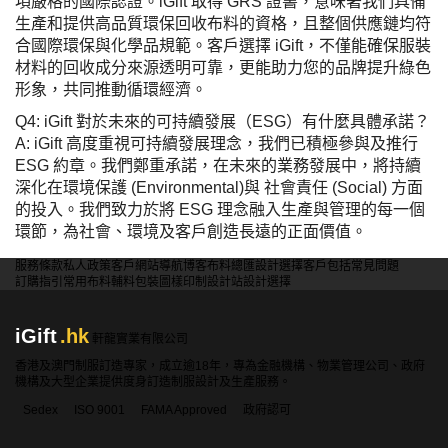
項嚴格的國際認證。iGift 取得 GRS 證書，意味著我們具備
生產和提供高品質環保回收布料的資格，且整個供應鏈均符
合國際環保與化學品規範。客戶選擇 iGift，不僅能確保服裝
材料的回收成分來源透明可靠，更能助力您的品牌提升綠色
形象，共同推動循環經濟。
Q4: iGift 對於未來的可持續發展（ESG）有什麼具體承諾？
A: iGift 高度重視可持續發展理念，我們已積極參與及推行
ESG 約章。我們鄭重承諾，在未來的業務發展中，將持續
深化在環境保護 (Environmental)與 社會責任 (Social) 方面
的投入。我們致力於將 ESG 理念融入生產與管理的每一個
環節，為社會、環境及客戶創造長遠的正面價值。
服務條款
私人政策
客戶
網站導航
博客
布料總匯
設計選擇
客戶包括
常見問題
訂購指引
常用布料
輔料包裝
圖樣印制
設計站
設計選擇
iGift
.hk
軒龍實業有限公司
香港及澳門制服訂造專家，成立逾18年，專為金融機構、物業管理公司、政府
機構及大型企業提供度身訂造制服設計及生產服務。
Sedex
ISO 9001
FAMA Approved
政府認可