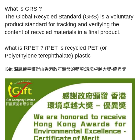
What is GRS ?
The Global Recycled Standard (GRS) is a voluntary
product standard for tracking and verifying the
content of recycled materials in a final product.
what is RPET ? rPET is recycled PET (or
Polyethylene terephthalate) plastic
iGift 深感榮幸獲得由香港政府頒發的獎項:環境卓越大獎-優異獎