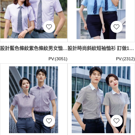
設計藍色條紋紫色條紋男女恤衫 訂製男女商務恤衫 珠寶首飾業 百貨零售業 美容美髮業 零售業 聚酯纖維55.8% 粘纖44.5% MIZIQI8230 SKR086
設計時尚斜紋短袖恤衫 訂做10色男女裝斜紋恤衫 女款修身顯瘦 男版商務微修 銀行經理 大學畢業恤衫 商業公司 建筑公司職員 聚酯纖維59.4% 棉40.6% MIZIQI6230 SKR083
PV:(3051)
PV:(2312)