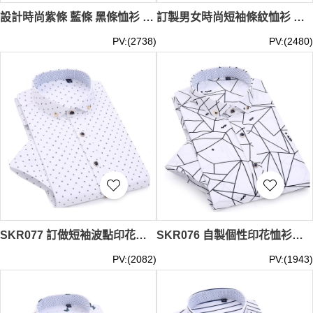
設計時尚紫條 藍條 黑條恤衫 訂製3色條紋短袖恤衫 男版商務微修 女版修身顯瘦 學校社團 珠寶首飾業 百貨零售業 美容美髮業 零售業 聚酯纖維57.9% 棉42.1% MIZIQI3233 SKR082
訂製男女時尚短袖條紋恤衫 設計藍條和黑條條紋恤衫 銀行 保險 高級行政人員 地產業 物業管理業 聚酯纖維57.9% 棉42.1% MIZIQI3231 SKR079
PV:(2738)
PV:(2480)
SKR077 訂做短袖波點印花恤衫款式 自製男裝印花恤衫款式 設計休閒印花恤衫款式 印花恤衫製衣廠
SKR076 自製個性印花恤衫款式 訂造不規則條紋印花恤衫款式 製作休閒印花恤衫款式 印花恤衫中心
PV:(2082)
PV:(1943)