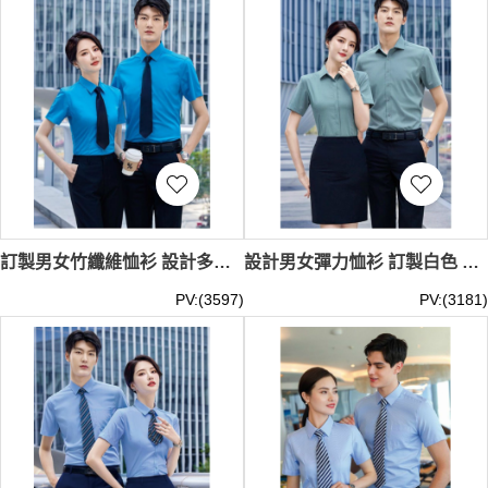
訂製男女竹纖維恤衫 設計多色短袖恤衫 員工制服 企業制服 職業裝 商業公司 聚酯纖維76.4% 竹漿纖維21.8% 氨綸1.8% 恤衫設計公司 MIZIQI698 SKR069
設計男女彈力恤衫 訂製白色 深灰色 霧藍色 霧紫色 薄荷綠短袖恤衫 職業恤衫 淨色恤衫 上班恤衫 聚酯纖維77.2% 粘纖25.2% 氨綸2.6% 恤衫設計公司 MIZIQI693 SKR068
PV:(3597)
PV:(3181)