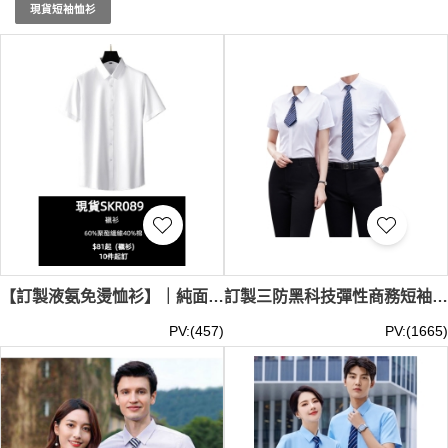
的團隊擁有更多現貨短袖恤衫的選擇，體驗高效訂製的便
現貨短袖恤衫
利！了解更多，請訪問我們的官網。
現貨短袖恤衫
最少訂購
量 -MOQ: 1件起 ； 價格：HKD40 / 起, 視乎數量而定。
貨期
約需3-7天。
【訂製液氨免燙恤衫】｜純面無印花｜標準翻領短袖款｜絲光平滑聚酯棉｜前襟單排鈕扣結｜企業行政管理層恤衫｜恤衫供應商 SKR089-SF-MCDX3008
訂製三防黑科技彈性商務短袖襯衫 短袖男款 73.8%滌 2.4%氨綸 23.8%竹漿纖維 81-695 SKR088
PV:(457)
PV:(1665)