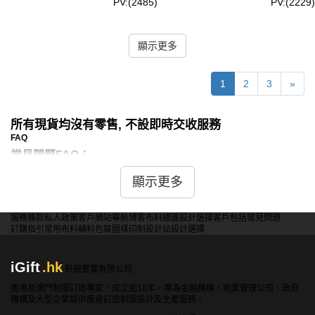
PV:(2485)
PV:(2229)
顯示更多
1
2
3
»
所有現貨均沒有零售, 不設即時交收服務
FAQ
常見問題FAQ：
顯示更多
問：現貨短袖恤衫有哪些顏色和尺碼選擇？
答：我們提供多種顏色和尺碼的現貨短袖恤衫，包括經典的
白色、黑色、藍色、灰色、紅色等。這些顏色能夠滿足不同
服務條款
私人政策
客戶
網站導航
博客
布料總匯
設計選擇
客戶包括
常見問題
訂購指引
常用布料
輔料包裝
圖樣印制
設計站
設計選擇
場合和需求的使用。尺碼方面，從XS到XXL都有供應，以
滿足不同客戶的需求。具體顏色和尺碼的庫存情況，您可以
聯繫我們的客戶服務團隊查詢。
iGift
.hk
軒龍實業有限公司
香港及澳門制服訂造專家，成立逾18年，專為金融機構、物業管理公司、政府
問：現貨短袖恤衫的材質是什麼？
機構及大型企業提供度身訂造制服設計及生產服務。
答：我們的現貨短袖恤衫主要使用高品質的棉質、聚酯纖維