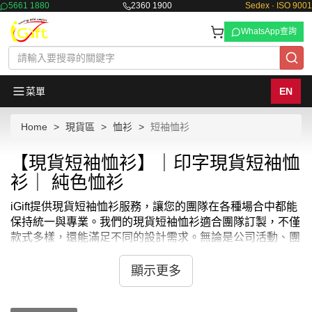
5661 1880
2360 1900
Sedex · ISO 9001
WhatsApp查詢
菜單
EN
Home
現貨區
恤衫
短袖恤衫
【現貨短袖恤衫】｜印字現貨短袖恤
衫｜ 純色恤衫
iGift提供現貨短袖恤衫服務，讓您的團隊在各種場合中都能
保持統一與專業。我們的現貨短袖恤衫適合團隊訂製，不僅
款式多樣，還能滿足不同的設計需求。無論是公司活動、團
建活動還是促銷活動，現貨短袖恤衫都是您的理想選擇。我
們提供快速訂製服務，確保您的團隊能夠在短時間內穿上專
顯示更多
屬的短袖恤衫。選擇iGift的現貨短袖恤衫，讓您的團隊訂製
更加便捷高效。立即選購，享受快速交貨與實惠價格，讓您