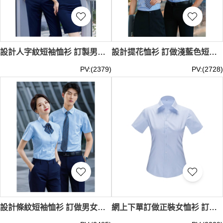
設計人字紋短袖恤衫 訂製男士女士時尚經典領口 女士款式暗扣防走光 聚酯纖維47.1% 粘纖49.5% 氨綸3.4% 職業制服專門店 MIZIQI692 SKR067
設計提花恤衫 訂做淺藍色短袖恤衫 商業恤衫 男女修身恤衫 短袖恤衫制服公司 聚酯纖維76.4% 粘纖21.8% 氨綸1.8% MIZIQI691 SKR066
PV:(2379)
PV:(2728)
設計條紋短袖恤衫 訂做男女款式短袖恤衫 女士修身款短恤衫 白色紫色條紋恤衫 聚酯纖維60.2% 棉39.8% 恤衫製衣工廠 MIZIQI398 SKR065
網上下單訂做正裝女恤衫 訂購修身斜條紋V領短袖襯衫 襯衫製衣廠 45% Cotton 55% Polyester YWD4504 CHENSHANG SKR064