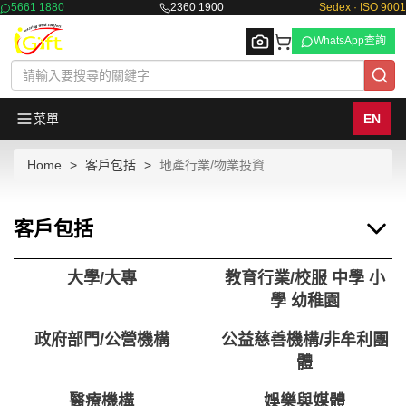
5661 1880
2360 1900
Sedex · ISO 9001
WhatsApp查詢
菜單
EN
Home
客戶包括
地產行業/物業投資
Browse
客戶包括
大學/大專
教育行業/校服 中學 小
學 幼稚園
政府部門/公營機構
公益慈善機構/非牟利團
體
醫療機構
娛樂與媒體