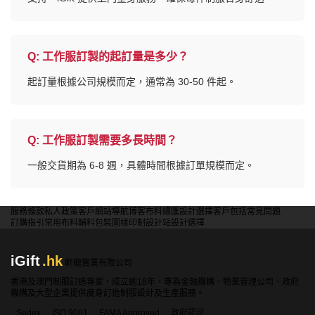
Q:
工作服訂製的起訂量是多少？
起訂量根據公司規模而定，通常為 30-50 件起。
Q:
工作服訂製需要多長時間？
一般交貨期為 6-8 週，具體時間根據訂單規模而定。
服務條款
私人政策
客戶
網站導航
博客
布料總匯
設計選擇
客戶包括
常見問題
訂購指引
常用布料
輔料包裝
圖樣印制
設計站
設計選擇
iGift
.hk
軒龍實業有限公司
香港及澳門制服訂造專家，成立逾18年，專為金融機構、物業管理公司、政府
機構及大型企業提供度身訂造制服設計及生產服務。
Sedex
ISO 9001
FAMA Approved
政府認可