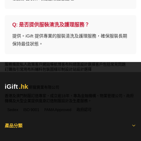
Q:
是否提供服裝清洗及護理服務？
提供。iGift 提供專業的服裝清洗及護理服務，確保服裝長期
保持最佳狀態。
服務條款
私人政策
客戶
網站導航
博客
布料總匯
設計選擇
客戶包括
常見問題
訂購指引
常用布料
輔料包裝
圖樣印制
設計站
設計選擇
iGift
.hk
軒龍實業有限公司
香港及澳門制服訂造專家，成立逾18年，專為金融機構、物業管理公司、政府
機構及大型企業提供度身訂造制服設計及生產服務。
Sedex
ISO 9001
FAMA Approved
政府認可
產品分類