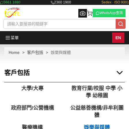
5661 1880
2360 1900
Sedex · ISO 9001
WhatsApp查詢
菜單
EN
Home
客戶包括
娛樂與媒體
Browse
客戶包括
大學/大專
教育行業/校服 中學 小
學 幼稚園
政府部門/公營機構
公益慈善機構/非牟利團
體
醫療機構
娛樂與媒體