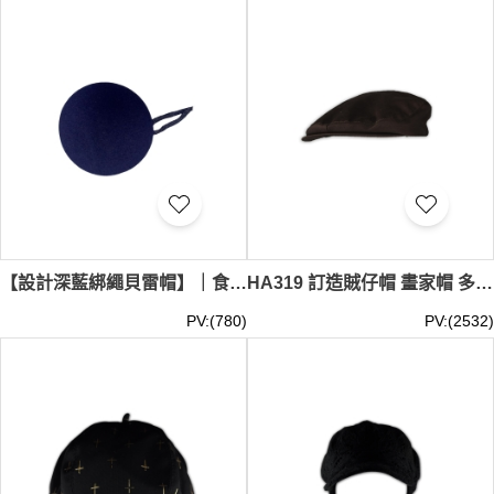
貝雷帽哪裡買
嗎？iGift 提供多樣化的選擇！
尋找完美的文藝帽子？iGift 的貝雷帽/藝術家帽絕對是您的
理想之選。我們的貝雷帽/藝術家帽不僅能提升您的整體形
象，更是展現個人品味的絕佳方式。從經典款式到現代設
計，iGift 的貝雷帽/藝術家帽系列應有盡有。我們注重細
節，如優質羊毛材質、可調節尺寸，讓您的貝雷帽/藝術家
帽既舒適又實用。現在就來 iGift 探索您的專屬貝雷帽/藝術
家帽，為您的造型增添文藝氛圍，提升個人魅力！如果您正
在尋找
貝雷帽香港
或其他款式的
貝 雷 帽
、
具雷帽
，iGift
都能滿足您的需求。雖然我們不提供零售和即時交收服務，
但我們保證在您下單後，以最快速度為您安排發貨。貝雷
帽/藝術家帽最少訂購量 -MOQ: 黑 / 保藍 / 紅: 100 /起； 其他
【設計深藍綁繩貝雷帽】｜食品飲料行業 推廣人員｜圓頂設計｜淨色貝雷帽｜DIY貝雷帽｜無帽簷結構｜貝雷帽款式｜貝雷帽專門店 HA346
HA319 訂造賊仔帽 畫家帽 多角帽設計 藝術帽生產商
色: 200 /起； 價格：HKD40 / 起, 視乎數量而定。貨期約需
PV:(780)
PV:(2532)
7-21天。