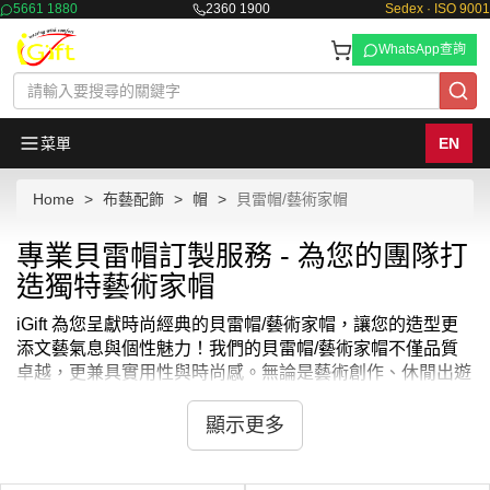
5661 1880
2360 1900
Sedex · ISO 9001
WhatsApp查詢
菜單
EN
Home
布藝配飾
帽
貝雷帽/藝術家帽
專業貝雷帽訂製服務 - 為您的團隊打
造獨特藝術家帽
iGift 為您呈獻時尚經典的貝雷帽/藝術家帽，讓您的造型更
添文藝氣息與個性魅力！我們的貝雷帽/藝術家帽不僅品質
卓越，更兼具實用性與時尚感。無論是藝術創作、休閒出遊
還是日常穿搭，這些貝雷帽/藝術家帽都能為您的形象增添
獨特風格。每一頂貝雷帽/藝術家帽都由我們的設計團隊精
顯示更多
心打造，確保舒適貼合、耐用美觀。立即選購，讓 iGift 的
貝雷帽/藝術家帽成為您展現藝術氣質的完美配件！想知道