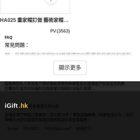
HA025 畫家帽訂做 藝術家帽訂購 貝雷帽設計 貝雷帽款式 公司 點襯 點帶 香港警察 類型 貝雷帽
PV:(3563)
FAQ
常見問題：
問：貝雷帽/藝術家帽的材質選擇如何影響其保暖性和造型
效果？
顯示更多
答：羊毛氈保暖性好但可能不透氣。棉質透氣舒適但保暖性
較差。絨面料質感佳但易沾灰塵。選擇需權衡季節、使用場
服務條款
私人政策
客戶
網站導航
博客
布料總匯
設計選擇
客戶包括
常見問題
合和個人風格，考慮保暖需求和外觀效果。
訂購指引
常用布料
輔料包裝
圖樣印制
設計站
設計選擇
iGift
.hk
問：貝雷帽/藝術家帽的尺寸設計對不同髮型和頭型的適應
軒龍實業有限公司
性如何？
香港及澳門制服訂造專家，成立逾18年，專為金融機構、物業管理公司、政府
機構及大型企業提供度身訂造制服設計及生產服務。
答：標準尺寸適合大多數人。可調節設計增加靈活性。過大
Sedex
ISO 9001
FAMA Approved
政府認可
尺寸營造慵懶風格。選擇時需考慮個人頭圍、髮量和佩戴習
慣，確保舒適貼合且不易滑落。