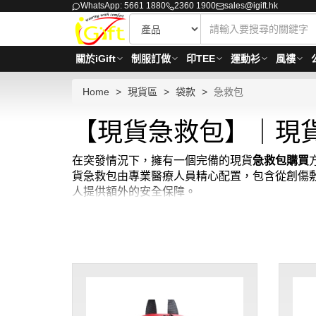
WhatsApp: 5661 1880
2360 1900
sales@igift.hk
關於iGift
制服訂做
印TEE
運動衫
風褸
Home
現貨區
袋款
急救包
【現貨急救包】｜現
在突發情況下，擁有一個完備的現貨
急救包購買
貨急救包由專業醫療人員精心配置，包含從創傷敷
人提供額外的安全保障。
iGift的現貨急救包設計緊湊，便於攜帶，確
使用。無論是進行戶外活動、學校、辦公場所還是車
一部分，確保安全和健康始終伴隨。現貨急救包最少訂購量