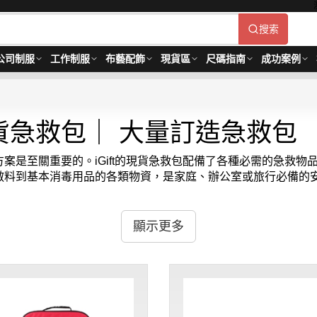
搜索
公司制服
工作制服
布藝配飾
現貨區
尺碼指南
成功案例
貨急救包｜ 大量訂造急救包
方案是至關重要的。iGift的現貨急救包配備了各種必需的急救
料到基本消毒用品的各類物資，是家庭、辦公室或旅行必備的安全
保您在任何時候都能迅速應對健康危機。每個現貨急救包都包含清
顯示更多
輛中，iGift的現貨急救包都是一個理想的選擇。立即
急救包
 -MOQ: 1件起 ； 價格：HKD50 / 起, 視乎數量而定。貨