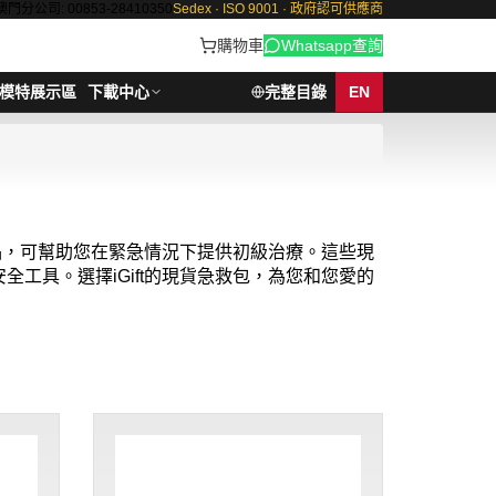
澳門分公司: 00853-28410350
Sedex · ISO 9001 · 政府認可供應商
購物車
Whatsapp查詢
模特展示區
下載中心
完整目錄
EN
物品，可幫助您在緊急情況下提供初級治療。這些現
工具。選擇iGift的現貨急救包，為您和您愛的
晰的使用說明，使即便是非專業人士也能簡單快速地
購買
iGift的現貨急救包，讓準備成為您日常生活的
期約需3-7天.