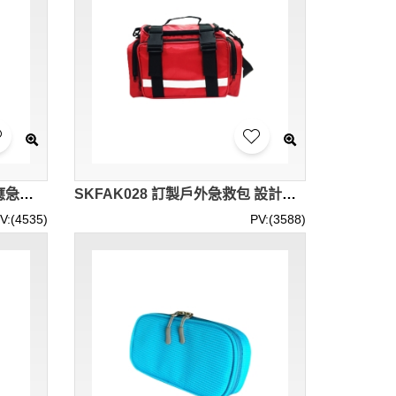
SKFAK029 網上訂購大容量應急急救包 設計舒適手提急救包 防滑 耐磨底部 大型場館 公共交通 車間 辦公室 健身房 學校急救包 急救包供應商
SKFAK028 訂製戶外急救包 設計便攜急救包 戶外應急野外單肩急救包 大容量 反光條 分類收納 急救包供應商 防水
V:(4535)
PV:(3588)