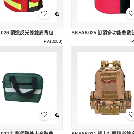
SKFAK026 製造反光條雙肩背包急救包 多功能旅遊急救包 大容量 設計登山戶外保障救援急救包 急救包供應商
PV:(3083)
P
SKFAK022 訂製便攜外出套裝急救包 家庭 戶外旅行 社區 團體活動 設計反光條急救包 急救包供應商 防水