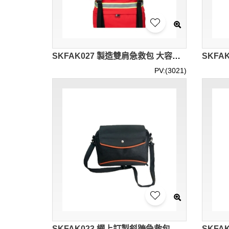
SKFAK027 製造雙肩急救包 大容量多用途急救包 防水 訂製反光條急救包 可調節上下鏈接活動鎖扣 隱藏腰間側袋 分離式隔層 急救包供應商
PV:(3021)
SKFAK023 網上訂製斜跨急救包 戶外旅行 露營 設計車載應急急救包 急救包供應商 黑色