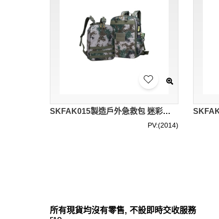
SKFAK015製造戶外急救包 迷彩野外訓練急救雙肩包 戶外探險 車載應急 居家日用 旅行 3D立體通風背部 大容量 拆卸式前袋 急救包工廠
PV:(2014)
所有現貨均沒有零售, 不設即時交收服務