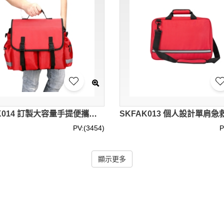
SKFAK014 訂製大容量手提便攜急救包 設計多功能收納急救包 反光條 急救包供應商 野外求生 露營 旅行 團體活動 社區 學校
PV:(3454)
P
顯示更多