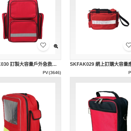
SKFAK030 訂製大容量戶外急救包雙肩背包 防水 反光條 設計六個小包分類袋急救包 急救包供應商 登山隊急救包 馬拉松醫療保障急救包
PV:(3646)
P