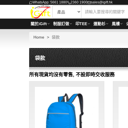
WhatsApp: 5661 1880
2360 1900
sales@igift.hk
關於iGift
制服訂做
印TEE
運動衫
風褸
Home
袋款
袋款
所有現貨均沒有零售, 不設即時交收服務