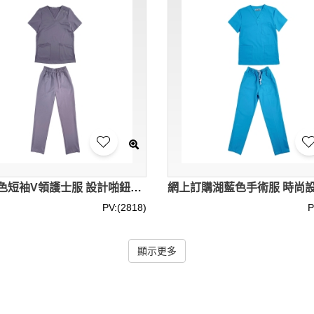
製造灰色短袖V領護士服 設計啪鈕領洗手服套裝 男裝 中性裝 護士服專門店 SKU049
PV:(2818)
P
顯示更多