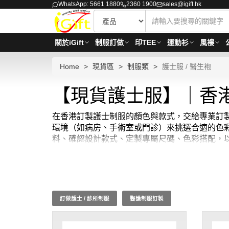
WhatsApp: 5661 1880
2360 1900
sales@igift.hk
關於iGift
制服訂做
印TEE
運動衫
風褸
Home
現貨區
制服類
護士服 / 醫生袍
【現貨護士服】｜香
在香港訂製護士制服的顏色與款式，交給專業訂製
環境（如病房、手術室或門診）來挑選合適的色
料、確認設計款式、定製專屬尺碼、色彩搭配，
在 iGift，我們提供各種現貨護士制服和醫
自在。特別是在香港，我們提供香港護士服現貨
尋找高質量的醫療服裝？iGift 的現貨護士
準。如果您需要護士服訂做，我們也提供客製化服
信心和保障。無論您需要護士 制服或醫生袍，最少訂購量
訂做護士 / 診所制服
醫護制服訂製