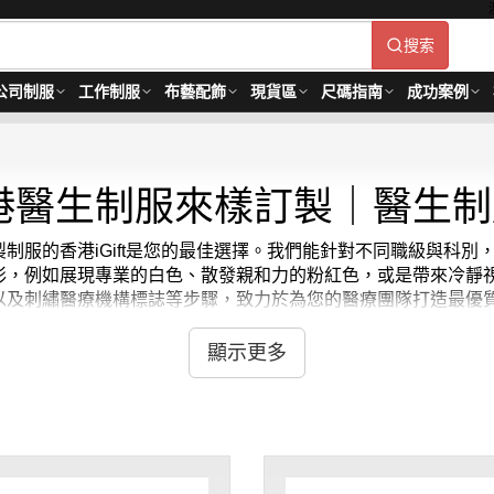
搜索
公司制服
工作制服
布藝配飾
現貨區
尺碼指南
成功案例
港醫生制服來樣訂製｜醫生制
制服的香港iGift是您的最佳選擇。我們能針對不同職級與科
彩，例如展現專業的白色、散發親和力的粉紅色，或是帶來冷靜
以及刺繡醫療機構標誌等步驟，致力於為您的醫療團隊打造最優
生袍，專為醫療專業人員設計。我們的現貨護士服和醫生袍結合了舒
，方便快捷。
顯示更多
服和醫生袍是您的理想選擇。我們精選的材料和細緻的製作工藝，讓
務，滿足您對護士裝、護士衫、護士衣服和整體護士服裝的特殊需求
 - MOQ: 1件起 ； 價格：HKD100 / 起, 視乎數量而