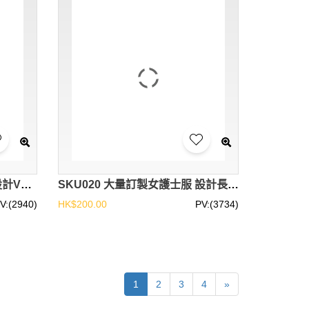
網上訂購湖藍色手術服 時尚設計V領短袖洗手服套裝 男裝 中性裝 護士服製衣廠 SKU048
SKU020 大量訂製女護士服 設計長短袖護士服 牙科 醫生 診所 手術服 護士服中心 中西區地區康健站 香港現貨 診所助護 制服
V:(2940)
HK$200.00
PV:(3734)
1
2
3
4
»