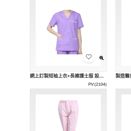
網上訂製短袖上衣+長褲護士服 設計紫色護士服套裝 V領 橡筋+腰繩設計 賢思皮膚中心 SKU081
PV:(2104)