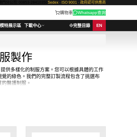
澳門分公司: 00853-28410350
Sedex · ISO 9001 · 政府認可供應商
購物車
Whatsapp查詢
模特展示區
下載中心
完整目錄
EN
服製作
別，提供多樣化的制服方案。您可以根據具體的工作
視覺的綠色。我們的完整訂製流程包含了挑選布
質的醫護制服。
適性與功能性，確保您在長時間工作中依然感到舒適
每一件現貨護士服和醫生袍都能滿足最高的專業標
。選擇 iGift，為您的醫療專業生涯增添一份
定。貨期約需3-7天。 我們也提供香港護士制服。