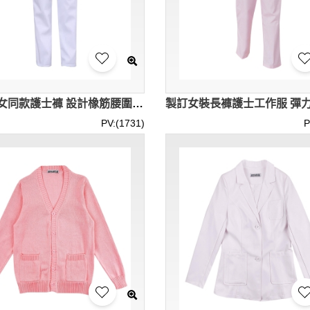
訂購男女同款護士褲 設計橡筋腰圍 淨色護士褲 SKU063
PV:(1731)
P