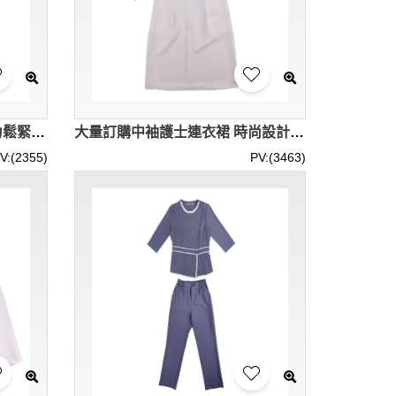
製訂女裝長褲護士工作服 彈力鬆緊闊腳護士服 護士褲中心 SKU062
大量訂購中袖護士連衣裙 時尚設計翻領撞色袖口 後背隱形拉鏈設計 護士服中心 SKU061
V:(2355)
PV:(3463)