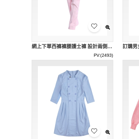
網上下單西褲褲腰護士褲 設計兩側袋口護士褲 護士褲製衣廠 SKU064
PV:(2493)