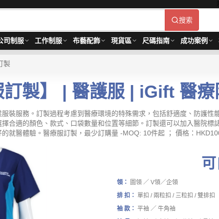
搜索
公司制服
工作制服
布藝配飾
現貨區
尺碼指南
成功案例
訂製
製】 | 醫護服 | iGift 
業服裝服務。訂製過程考慮到醫療環境的特殊需求，包括舒適度、防護性
選擇合適的顏色、款式、口袋數量和位置等細節。訂製還可以加入醫院標
驗。醫療服訂製，最少訂購量 -MOQ: 10件起 ； 價格：HKD100 /
可
領：
圖領 ／ V領／企領
排 扣：
單扣 / 兩粒扣 / 三粒扣 / 雙排扣
袖 款：
平袖 ／ 牛角袖