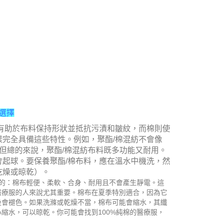
選擇
有助於布料保持形狀並抵抗污漬和皺紋，而棉則使
完全具備這些特性。例如，聚酯/棉混紡不會像
，但總的來說，聚酯/棉混紡布料既多功能又耐用。
起球。要保養聚酯/棉布料，應在溫水中機洗，然
乾燥或晾乾）。
因的：棉布輕便、柔軟、合身、耐用且不會產生靜電。這
醫療服的人來說尤其重要。棉布在夏季特別適合，因為它
後會褪色。如果洗滌或乾燥不當，棉布可能會縮水，其纖
縮水，可以晾乾。你可能會找到100%純棉的醫療服，