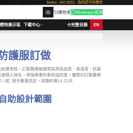
澳門分公司: 00853-28410350
Sedex · ISO 9001 · 政府認可供應商
購物車
Whatsapp查詢
模特展示區
下載中心
完整目錄
EN
醫療防護服訂做
Browse
能和實用性。訂製醫療服通常採用高品質、易清潔、抗菌
誌或個人姓名，增強專業形象和識別度。優質的訂製醫療
 起, 視乎數量而定。貨期約需14-21天
自助設計範圍