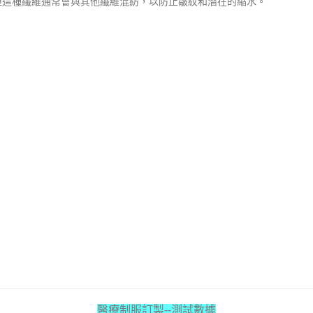
但這種纖維通常會與其他纖維混紡，以防止皺紋和潛在的縮水。
醫療制服訂製--測試數據