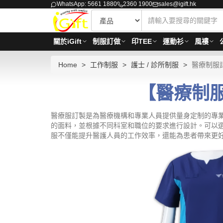
WhatsApp: 5661 1880
2360 1900
sales@igift.hk
關於iGift
制服訂做
印TEE
運動衫
風褸
Home
工作制服
護士 / 診所制服
醫療制服
【醫療制服訂
醫療服訂製是為醫療機構和專業人員提供量身定制的專
的面料，並根據不同科室和職位的要求進行設計。可以
服不僅能提升醫護人員的工作效率，還能為患者帶來更好的就醫體