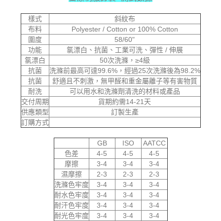
樣式
斜紋布
布料
Polyester / Cotton or 100% Cotton
圍度
58/60"
功能
氯漂白、抗菌、工業可洗、彈性 / 伸展
氯漂白
50次洗滌，≥4級
抗菌
洗滌前最高可達99.6%，經過25次洗滌後為98.2%
抗菌
舒適且不刺激，無甲醛和重金屬離子等有害物質
耐洗
可以用水和洗滌劑清洗的材料或產品
交付周期
貨期約需14-21天
供應類型
訂製生產
訂購方式
GB
ISO
AATCC
色差
4-5
4-5
4-5
摩擦
3-4
3-4
3-4
濕摩擦
2-3
2-3
2-3
洗滌色牢度
3-4
3-4
3-4
耐水色牢度
3-4
3-4
3-4
耐汗色牢度
3-4
3-4
3-4
耐光色牢度
3-4
3-4
3-4