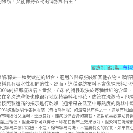
的保護，又能保持衣物的清潔和衛生。
醫療制服訂製--
布料
聚酯/棉是一種受歡迎的組合，適用於醫療服裝和其他衣物。聚酯
布料具有吸水性和舒適性。然而，這種混紡布料不會像純原料那樣
100%純棉那樣透氣。當然，布料的特性取決於每種纖維的含量
它在多次洗滌後也能很好地保持染料和印花，儘管在洗滌時可能會
後按照製造商的指示進行乾燥（通常是在低至中等熱度的機器中
100%純棉是製作各種服裝（包括醫療服）的最常見布料之一。這是有原
種布料既薄又強韌，垂感良好，能夠提供合身的剪裁，這對於喜歡穿貼身
透氣且輕便，但全年都可以穿著。印花在棉布上效果很好，但染料在洗滌
維也容易弄髒和起皺。不過，棉布容易清洗，不需要特別的保養，如果擔心