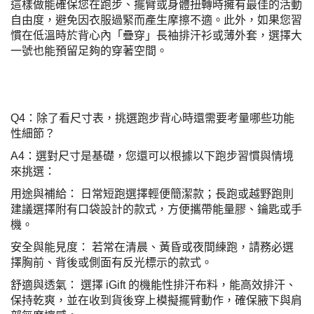
這樣做能確保您在跑步、擺臂或身體扭轉時擁有最佳的活動
自由度，避免因衣服過緊而產生摩擦不適。此外，如果您習
慣在低溫時於背心內「疊穿」長袖排汗衫或薄外套，選擇大
一號也能預留足夠的穿著空間。
Q4：除了看尺寸表，挑選跑步背心時還需要考量哪些功能
性細節？
A4：選對尺寸是基礎，您還可以根據以下跑步習慣與情境
來挑選：
用途與補給： 日常短跑選擇輕便簡潔款；長跑或越野跑則
建議選擇附有口袋設計的款式，方便攜帶能量膠、鑰匙或手
機。
安全與能見度： 若常在清晨、黃昏或夜間練跑，請務必選
擇胸前、背後或側面有反光標示的款式。
舒適與透氣： 選擇 iGift 的機能性排汗布料，能高效排汗、
保持乾爽，並在收到貨後穿上模擬擺臂動作，確保腋下與肩