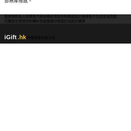
部無摩擦感。
服務條款
私人政策
客戶
網站導航
博客
布料總匯
設計選擇
客戶包括
常見問題
訂購指引
常用布料
輔料包裝
圖樣印制
設計站
設計選擇
iGift
.hk
軒龍實業有限公司
香港及澳門制服訂造專家，成立逾18年，專為金融機構、物業管理公司、政府
機構及大型企業提供度身訂造制服設計及生產服務。
Sedex
ISO 9001
FAMA Approved
政府認可
產品分類
聯絡資料
香港:
2360 1900
澳門:
00853-28410350
WhatsApp:
5661 1880
sales@igift.hk
香港九龍太子汝州街50號地下