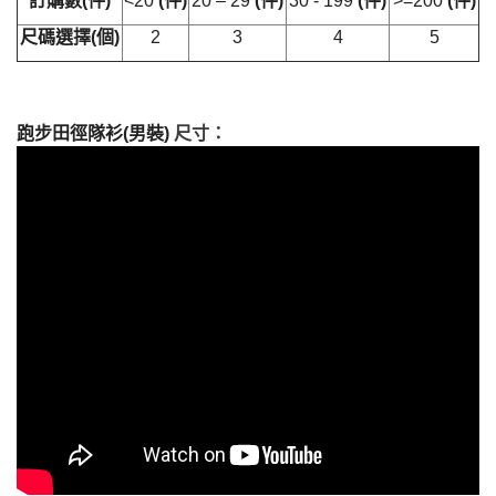
訂購數
(
件
)
<20
(
件
)
20 – 29
(
件
)
30 - 199
(
件
)
>=200
(
件
)
尺碼選擇
(
個
)
2
3
4
5
跑步田徑隊衫(男裝)
尺寸：