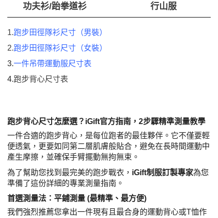
功夫衫/跆拳道衫
行山服
1.
跑步田徑隊衫尺寸（男裝）
2.
跑步田徑隊衫尺寸（女裝）
3.
一件吊帶運動服尺寸表
4.
跑步背心尺寸表
跑步背心尺寸怎麼選？iGift官方指南，2步驟精準測量教學
一件合適的跑步背心，是每位跑者的最佳夥伴。它不僅要輕
便透氣，更要如同第二層肌膚般貼合，避免在長時間運動中
產生摩擦，並確保手臂擺動無拘無束。
為了幫助您找到最完美的跑步戰衣，
iGift制服訂製專家
為您
準備了這份詳細的專業測量指南。
首選測量法：平鋪測量 (最精準、最方便)
我們強烈推薦您拿出一件現有且最合身的運動背心或T恤作