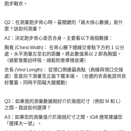
跑步戰衣。
Q2：在測量跑步背心時，最關鍵的「兩大核心數據」是什
麼？該如何測量？
A2：決定跑步背心是否合身，主要看以下兩個數據：
胸寬 (Chest Width)： 在背心腋下縫線交會點下方約 1 公分
處，水平測量左至右的距離。將此數值乘以 2 即為胸圍。
（過緊會壓迫呼吸，過鬆則會摩擦皮膚）
衣長 (Vest Length)： 從領口側邊最高點（肩線與領口交接
處）垂直向下測量至正面下擺末端。（合適的衣長能提供良
好覆蓋，同時不阻礙大腿擺動）
Q3：如果我的測量數據剛好介於兩個尺寸（例如 M 和 L）
之間，我該如何選擇？
A3：如果您的測量值介於兩個尺寸之間，iGift 通常建議您
「選擇大一號」。