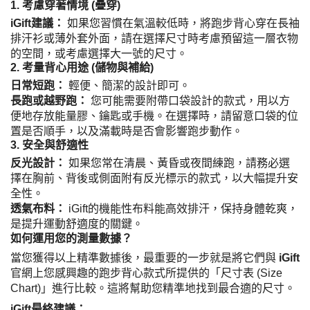
1. 考慮穿著情境 (疊穿)
iGift建議：
如果您習慣在氣溫較低時，將跑步背心穿在長袖
排汗衫或薄外套外面，請在選擇尺寸時考慮預留這一層衣物
的空間，或考慮選擇大一號的尺寸。
2. 考量背心用途 (儲物與補給)
日常短跑：
輕便、簡潔的設計即可。
長跑或越野跑：
您可能需要附帶口袋設計的款式，用以方
便地存放能量膠、鑰匙或手機。在選擇時，請留意口袋的位
置是否順手，以及滿載時是否會影響跑步動作。
3. 安全與舒適性
反光設計：
如果您常在清晨、黃昏或夜間練跑，請務必選
擇在胸前、背後或側面附有反光標示的款式，以大幅提升安
全性。
透氣布料：
iGift的機能性布料能高效排汗，保持身體乾爽，
是提升運動舒適度的關鍵。
如何運用您的測量數據？
當您獲得以上精準數據後，最重要的一步就是將它們與
iGift
官網上您感興趣的跑步背心款式所提供的「尺寸表 (Size
Chart)」進行比較。這將幫助您精準地找到最合適的尺寸。
iGift最終建議：