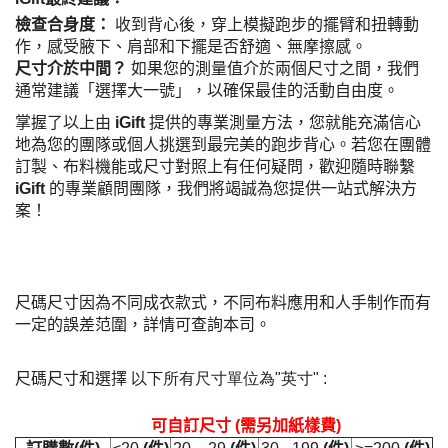
檢查合身度：
收到背心後，穿上模擬跑步的擺臂和扭轉動
作，感受腋下、肩部和下擺是否舒適、無摩擦感。
尺寸介於中間？
如果您的測量值介於兩個尺寸之間，我們
通常建議「選擇大一號」，以確保最佳的活動自由度。
掌握了以上由
iGift
提供的專業測量方法，您就能充滿信心
地為您的團隊或個人挑選到最完美的跑步背心。若您在團體
訂製、布料機能或尺寸對照上有任何疑問，歡迎隨時聯繫
iGift
的專業顧問團隊，我們將竭誠為您提供一站式解決方
案！
尺碼尺寸因為不同成衣款式，不同布料應用和人手制作而有
一定的誤差范圍，詳情可查詢本司。
尺碼尺寸和選擇
以下所有尺寸單位為
"
英寸
"
:
可自訂尺寸
(
需另加紙樣費
)