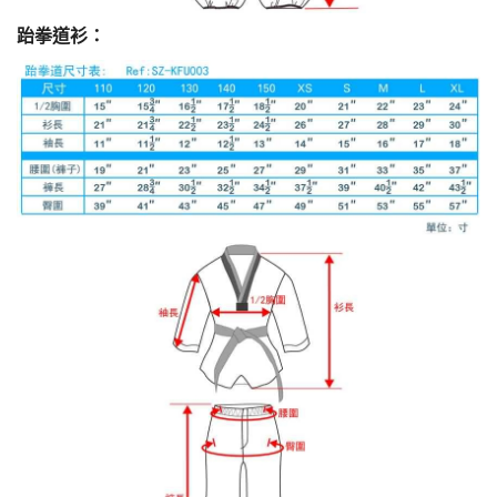
跆拳道衫：