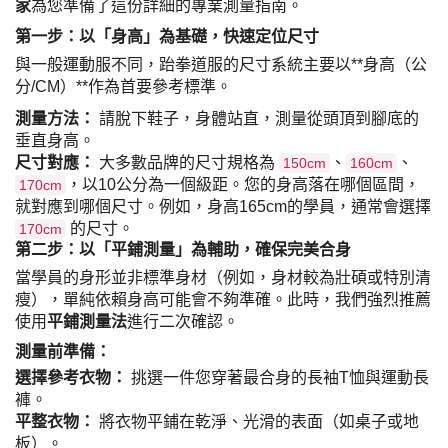
家
為您準備了這份詳細的專業測量指南。
第一步：以「身高」為基礎，快速定位尺寸
與一般運動服不同，跆拳道服的尺寸系統主要以**身高（公
分/CM）**作為首要參考標準。
測量方法：
請脫下鞋子，身體站直，測量從頭頂到腳底的
垂直身高。
尺寸對應：
大多數品牌的尺寸規格為
、
、
150cm
160cm
，以10公分為一個級距。您的身高落在哪個區間，
170cm
就對應到哪個尺寸。例如，身高165cm的學員，通常會選擇
的尺寸。
170cm
第二步：以「平鋪測量」為輔助，確保完美合身
當學員的身形並非標準身材（例如，身材較為壯碩或特別清
瘦），單純依賴身高可能會不夠準確。此時，我們強烈推薦
使用
平鋪測量法
進行二次確認。
測量前準備：
選擇參考衣物：
挑選一件您穿著最合身的長袖T恤與運動長
褲。
平整衣物：
將衣物平鋪在乾淨、光滑的表面（如桌子或地
板）。