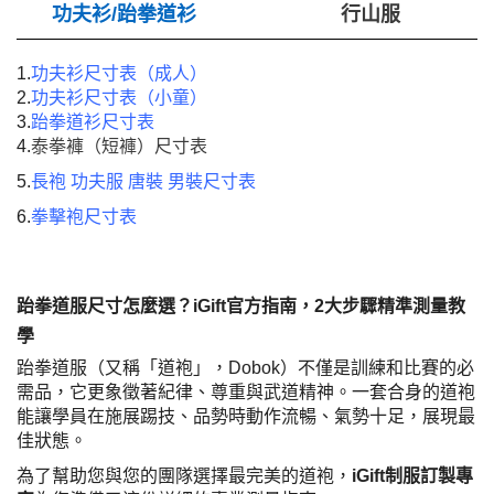
功夫衫/跆拳道衫
行山服
1.
功夫衫尺寸表（成人）
2.
功夫衫尺寸表（小童）
3.
跆拳道衫尺寸表
4.
泰拳褲（短褲）尺寸表
5.
長袍 功夫服 唐裝 男裝尺寸表
6.
拳擊袍尺寸表
跆拳道服尺寸怎麼選？iGift官方指南，2大步驟精準測量教
學
跆拳道服（又稱「道袍」，Dobok）不僅是訓練和比賽的必
需品，它更象徵著紀律、尊重與武道精神。一套合身的道袍
能讓學員在施展踢技、品勢時動作流暢、氣勢十足，展現最
佳狀態。
為了幫助您與您的團隊選擇最完美的道袍，
iGift制服訂製專