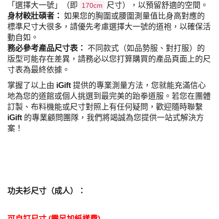
「選擇大一號」（即
尺寸），以預留舒適的空間。
170cm
身材較壯碩者：
如果您的胸圍或腰圍測量值比身高對應的
標準尺寸大很多，請優先考慮選擇大一號的道袍，以確保活
動自如。
務必參考產品尺寸表：
不同款式（如品勢服、對打服）的
版型可能存在差異，請務必以您打算購買的產品頁面上的尺
寸表為最終依據。
掌握了以上由
iGift
提供的專業測量方法，您就能充滿信心
地為您的道館或個人挑選到最完美的跆拳道服。若您在團體
訂製、布料機能或尺寸對照上有任何疑問，歡迎隨時聯繫
iGift
的專業顧問團隊，我們將竭誠為您提供一站式解決方
案！
功夫衫尺寸（成人）：
可自訂尺寸
(
需另加紙樣費
)