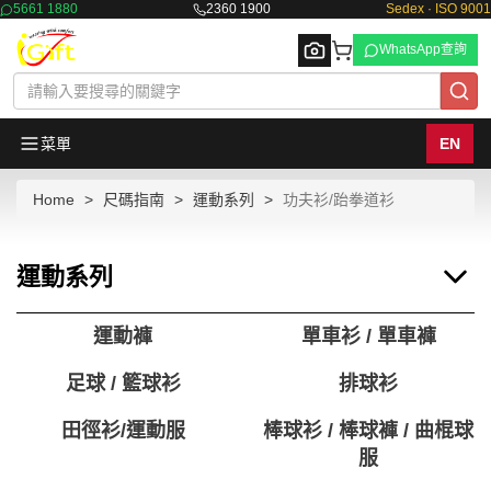
5661 1880
2360 1900
Sedex · ISO 9001
WhatsApp查詢
菜單
EN
Home
尺碼指南
運動系列
功夫衫/跆拳道衫
Browse
運動系列
運動褲
單車衫 / 單車褲
足球 / 籃球衫
排球衫
田徑衫/運動服
棒球衫 / 棒球褲 / 曲棍球
服