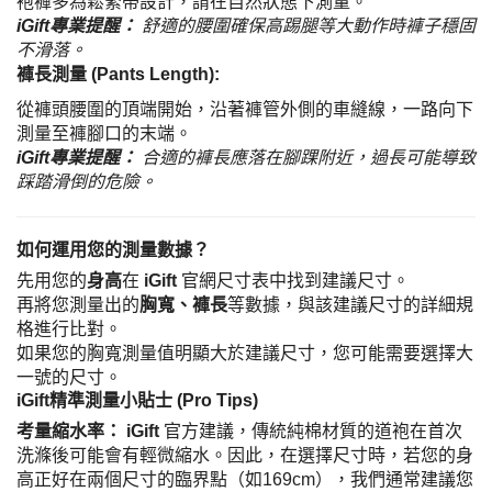
袍褲多為鬆緊帶設計，請在自然狀態下測量。
iGift專業提醒：
舒適的腰圍確保高踢腿等大動作時褲子穩固
不滑落。
褲長測量 (Pants Length):
從褲頭腰圍的頂端開始，沿著褲管外側的車縫線，一路向下
測量至褲腳口的末端。
iGift專業提醒：
合適的褲長應落在腳踝附近，過長可能導致
踩踏滑倒的危險。
如何運用您的測量數據？
先用您的
身高
在
iGift
官網尺寸表中找到建議尺寸。
再將您測量出的
胸寬、褲長
等數據，與該建議尺寸的詳細規
格進行比對。
如果您的胸寬測量值明顯大於建議尺寸，您可能需要選擇大
一號的尺寸。
iGift精準測量小貼士 (Pro Tips)
考量縮水率： iGift
官方建議，傳統純棉材質的道袍在首次
洗滌後可能會有輕微縮水。因此，在選擇尺寸時，若您的身
高正好在兩個尺寸的臨界點（如169cm），我們通常建議您