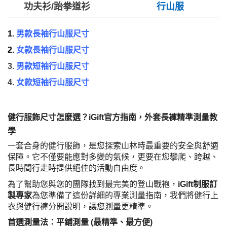
功夫衫/跆拳道衫
行山服
1.
男款長袖行山服尺寸
2.
女款長袖行山服尺寸
3.
男款短袖行山服尺寸
4.
女款短袖行山服尺寸
健行服飾尺寸怎麼選？iGift官方指南，外套長褲精準測量教
學
一套合身的健行服飾，是您探索山林時最重要的安全與舒適
保障。它不僅要能應對多變的氣候，更要在您攀爬、跨越、
長時間行走時提供絕佳的活動自由度。
為了幫助您與您的團隊找到最完美的登山戰袍，
iGift制服訂
製專家
為您準備了這份詳細的專業測量指南，我們將健行上
衣與健行褲分開說明，讓您測量更精準。
首選測量法：平鋪測量 (最精準、最方便)