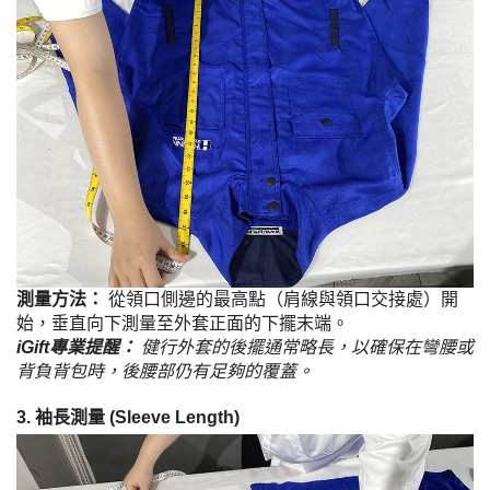
測量方法：
從領口側邊的最高點（肩線與領口交接處）開
始，垂直向下測量至外套正面的下擺末端。
iGift專業提醒：
健行外套的後擺通常略長，以確保在彎腰或
背負背包時，後腰部仍有足夠的覆蓋。
3. 袖長測量 (Sleeve Length)