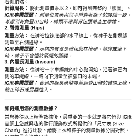
右側頂端。
計算周長：
將此測量值乘以 2，即可得到完整的「腰圍」。
iGift專業提醒：
測量位置應與您平時穿著褲子的腰線一致。
考慮到背負登山包時，褲頭不應與背包腰帶產生摩擦。
2. 臀寬測量 (Hips)
測量方法：
在褲襠拉鍊底部的水平線上，從褲子左側邊緣
測量至右側邊緣。
iGift專業提醒：
足夠的臀寬是確保您在抬腿、攀爬或坐下
時，褲子不會過於緊繃的關鍵。
3. 內股長測量 (Inseam)
測量方法：
從褲襠十字車縫線的中心點開始，沿著褲管內
側的車縫線，一路向下測量至褲腳口的末端。
iGift專業提醒：
合適的褲長應能覆蓋到登山鞋的鞋筒上緣，
防止碎石或昆蟲進入。
如何運用您的測量數據？
當您獲得以上精準數據後，最重要的一步就是將它們與
iGift
官網上您感興趣的健行服飾款式所提供的「尺寸表 (Size
Chart)」進行比較。請將上衣和褲子的測量數據分開對照，