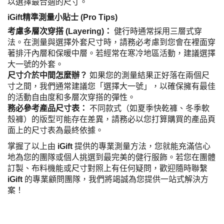
以選擇最合適的尺寸。
iGift精準測量小貼士 (Pro Tips)
考慮多層次穿搭 (Layering)：
健行時通常採用三層式穿
法。在測量與選擇外套尺寸時，請務必考慮到您會在裡面穿
著排汗內層和保暖中層。若經常在寒冷地區活動，建議選擇
大一號的外套。
尺寸介於中間怎麼辦？
如果您的測量結果正好落在兩個尺
寸之間，我們通常建議您「選擇大一號」，以確保擁有最佳
的活動自由度和多層次穿搭的彈性。
務必參考產品尺寸表：
不同款式（如夏季快乾褲、冬季軟
殼褲）的版型可能存在差異，請務必以您打算購買的產品頁
面上的尺寸表為最終依據。
掌握了以上由
iGift
提供的專業測量方法，您就能充滿信心
地為您的團隊或個人挑選到最完美的健行服飾。若您在團體
訂製、布料機能或尺寸對照上有任何疑問，歡迎隨時聯繫
iGift
的專業顧問團隊，我們將竭誠為您提供一站式解決方
案！