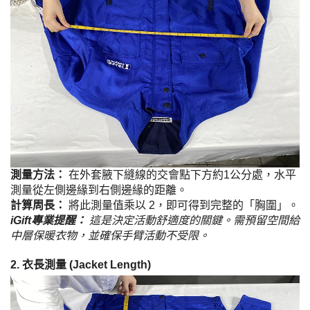
測量方法：
在外套腋下縫線的交會點下方約1公分處，水平
測量從左側邊緣到右側邊緣的距離。
計算周長：
將此測量值乘以 2，即可得到完整的「胸圍」。
iGift專業提醒：
這是決定活動舒適度的關鍵。需預留空間給
中層保暖衣物，並確保手臂活動不受限。
2. 衣長測量 (Jacket Length)