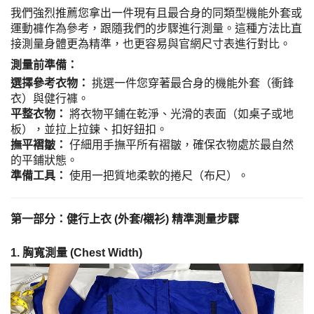
我們強烈推薦您拿出一件現有且最合身的同類型機能外套或
運動褲作為參考，跟隨我們的步驟進行測量。這種方法比直
接測量身體更為精準，也更容易與官網尺寸表進行對比。
測量前準備：
選擇參考衣物：
挑選一件您穿著最合身的機能外套（衝鋒
衣）與健行褲。
平整衣物：
將衣物平鋪在乾淨、光滑的表面（如桌子或地
板），並拉上拉鍊、扣好鈕扣。
撫平褶皺：
仔細用手撫平所有褶皺，確保衣物處於最自然
的平鋪狀態。
準備工具：
使用一把質地柔軟的捲尺（布尺）。
第一部分：健行上衣 (外套/襯衫) 精準測量步驟
1. 胸寬測量 (Chest Width)