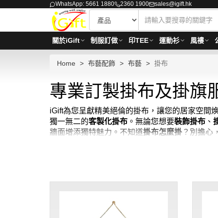
WhatsApp: 5661 1880
2360 1900
sales@igift.hk
關於iGift
制服訂做
印TEE
運動衫
風褸
Home
布藝配飾
布藝
掛布
專業訂製掛布及掛旗服
iGift為您呈獻精美絕倫的掛布，讓您的居家
獨一無二的
客製化掛布
。無論您想要
裝飾掛布
、
牆面增添獨特魅力。不知道
掛布怎麼掛
？別擔心
術、自然風光、文字標語等，滿足不同裝飾需求。
布為您的家居增添藝術氣息！除了掛布，我們也
尋找完美的牆面裝飾？iGift的掛布絕對是您的
有盡有。我們注重細節，如優質面料的選擇、精
速度為您安排發貨。別再猶豫，現在就來iGift探索您
定。貨期約需7-14天