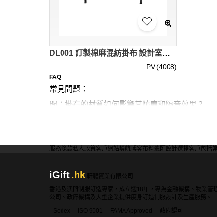
DL001 訂製棉麻混紡掛布 設計室內掛布 供應背景墻掛布 掛布製造商 牆壁掛布 掛畫 掛旗 家居擺設 家居設計
PV:(4008)
FAQ
常見問題：
問：掛布的材質如何影響其防塵和隔音效果？
答：掛布材質影響其功能性。厚重棉麻布料具良
價格較高。選擇時需權衡實用性和預算。
服務條款
私人政策
客戶
網站導航
博客
布料總匯
設計選擇
客戶包括
問：如何選擇適合戶外使用的掛布？
iGift
.hk
答：戶外掛布應選用耐候性強的材料，如防水帆
軒龍實業有限公司
能不易安裝。部分產品有防霉處理，適合潮濕環
香港及澳門制服訂造專家，成立逾18年，專為金融機構、物業管
公司、政府機構及大型企業提供度身訂造制服設計及生產服務。
Sedex
ISO 9001
FAMA Approved
政府認可