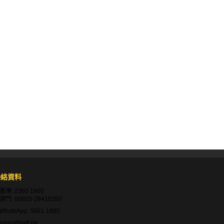
隔音效果較差。天然纖維如羊毛既防塵又隔音，但
聯絡資料
防水處理，固定裝置要耐腐蝕。考慮重量，過重可
香港:
2360 1900
澳門:
00853-28410350
WhatsApp:
5661 1880
sales@igift.hk