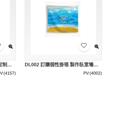
DL003 設計掛布背景布裝飾 定制掛旗酒吧復古生日裝飾布 牆壁掛布 宿舍裝飾試衣間門簾 家居擺設 家居設計 掛布專營 滌綸 60*90cm 96*144cm 130*150cm 200*150cm
DL002 訂購個性掛毯 製作臥室墻壁裝飾背景掛布 攝影DIY壁毯 沙灘巾沙發毯 桃皮絨 掛畫 家居擺設 家居設計 牆壁掛布 1.5*1m 1.5*1.3m 2*1.5m
V:(4157)
PV:(4002)