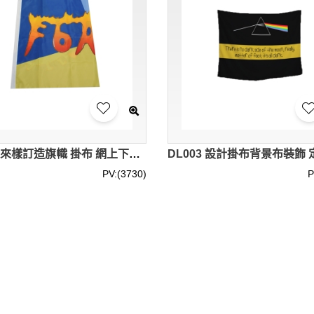
DL004 來樣訂造旗幟 掛布 網上下單掛旗 澳門 化地瑪聖母女子學校 家居擺設 家居設計 牆壁掛布 掛旗製造商 144*96cm 滌綸
PV:(3730)
P