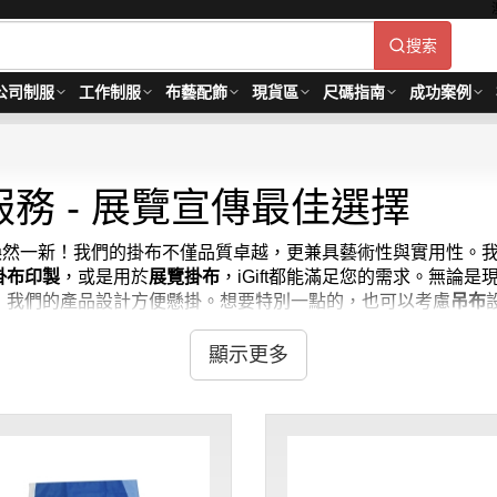
搜索
公司制服
工作制服
布藝配飾
現貨區
尺碼指南
成功案例
務 - 展覽宣傳最佳選擇
空間煥然一新！我們的掛布不僅品質卓越，更兼具藝術性與實用性。
掛布印製
，或是用於
展覽掛布
，iGift都能滿足您的需求。無論
，我們的產品設計方便懸掛。想要特別一點的，也可以考慮
吊布
每一款掛布都由我們的設計團隊精心挑選，確保能為您的空間帶來
有
布掛
等其他選擇。
顯示更多
理想之選。我們的掛布不僅能美化空間，更是展現個人品味的絕佳方式
美的印刷工藝，讓您的掛布既美觀又耐用。雖然我們不提供零售
的專屬掛布，讓您的牆面成為藝術畫廊！掛布最少訂購量 -MOQ: 10