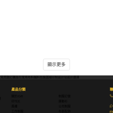
好防塵效果，絨面材質可增強隔音。合成纖維如聚酯易於清潔但
顯示更多
常見問題
訂購指引
常用布料
輔料包裝
圖樣印制
設計站
設計選擇
產品分類
布或特殊處理的聚酯纖維。應具抗紫外線功能，防褪色。縫線需
關於iGift
制服訂做
境。
理
印TEE
運動衫
風褸
公司制服
工作制服
布藝配飾