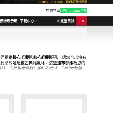
澳門分公司: 00853-28410350
Sedex · ISO 9001 · 政府認可供應商
購物車
Whatsapp查詢
模特展示區
下載中心
完整目錄
EN
我們提供
掛布 印刷
和
掛布印刷
服務，讓您可以擁有
是現代簡約還是復古典雅風格，這些
挂布
都能為您的
設計。我們提供多樣化的掛布款式，包括抽象藝
視覺享受和獨特氛圍。立即選購，讓iGift的掛
。從小巧精緻到大幅震撼，iGift的掛布系列應
和即時交收服務，但我們保證在您下單後，以最快
件起 ； 價格：HKD50 / 起, 視乎數量而