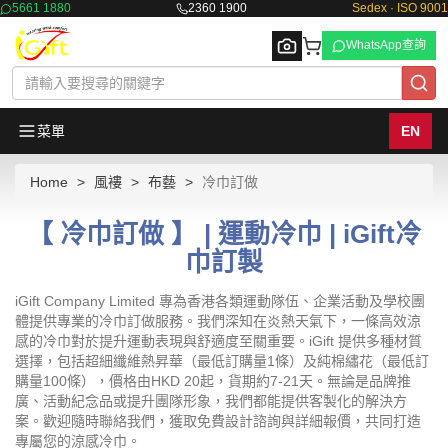
5661 1880
2360 1900
Sedex · ISO 9001
WhatsApp查詢
菜單
EN
Home
風褸
布藝
冷巾訂做
Browse
【 冷巾訂做 】 | 運動冷巾 | iGift冷
巾訂製
iGift Company Limited 專為香港各類運動隊伍、企業活動及學校團
體提供專業的冷巾訂做服務。我們深知在炎熱天氣下，一條高效涼
感的冷巾對於提升運動表現與舒適度至關重要。iGift 提供多種材質
選擇，包括超細纖維熱昇華（最低訂購量1條）及純棉繡花（最低訂
購量100條），價格由HKD 20起，貨期約7-21天。無論是品牌推
廣、活動紀念品或提升團隊形象，我們都能提供客製化的解決方
案。歡迎隨時聯絡我們，獲取免費設計諮詢與詳細報價，共同打造
專屬您的涼感冷巾。