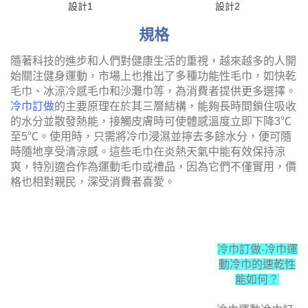
設計1
設計2
規格
隨著科技的進步和人們對健康生活的重視，越來越多的人開
始關注健身運動，市場上也推出了多種功能性毛巾，如快乾
毛巾、冰涼冷感毛巾和沙灘巾等，為消費者提供更多選擇。
冷巾訂做
的主要原理在於其三層結構，能夠長時間鎖住吸收
的水分並散發熱能，接觸皮膚時可使體感溫度立即下降3℃
至5℃。使用時，只需將冷巾浸濕並擰去多餘水分，便可隨
時隨地享受清涼感。這些毛巾在炎熱天氣中能有效保持涼
爽，特別適合作為運動毛巾或禮品，因為它們不僅實用，價
格也相對親民，深受消費者喜愛。
冷巾訂做-
冷
巾運動冷巾的
速乾性能如
何？