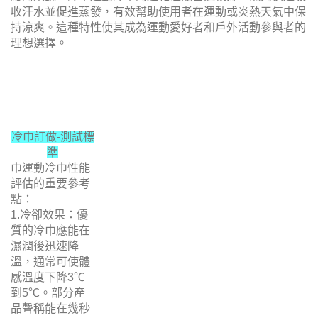
6.適合戶外活動：速乾性能使得冷巾特別適合在戶外運動或
活動中使用，能夠持續提供降溫效果。
總的來說，冷巾運動冷巾的速乾性能普遍較好，能夠快速吸
收汗水並促進蒸發，有效幫助使用者在運動或炎熱天氣中保
持涼爽。這種特性使其成為運動愛好者和戶外活動參與者的
理想選擇。
冷巾訂做-測試標
準
巾運動冷巾性能
評估的重要參考
點：
1.冷卻效果：優
質的冷巾應能在
濕潤後迅速降
溫，通常可使體