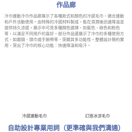
設計通常輕便易攜，並且能夠快速乾燥，方便隨時使用。這些特性
使冷巾成為健身、跑步和戶外活動的理想選擇，能有效幫助使用者
降低體溫，增強運動舒適度。
作品廊
冷巾運動冷巾作品廊展示了各種款式和顏色的冷感毛巾，適合運動
和戶外活動使用。由特殊的冷感材料製成，能在濕潤後迅速降溫並
提供持久涼感。展示中可見多種顏色選擇，如藍色、綠色和粉色
等，以滿足不同用戶的喜好。部分作品還展示了冷巾的多種使用方
式，如圍頸、頭巾或手腕帶等，突顯其多功能性。整體設計簡約實
用，突出了冷巾的核心功能：快速降溫和吸汗。