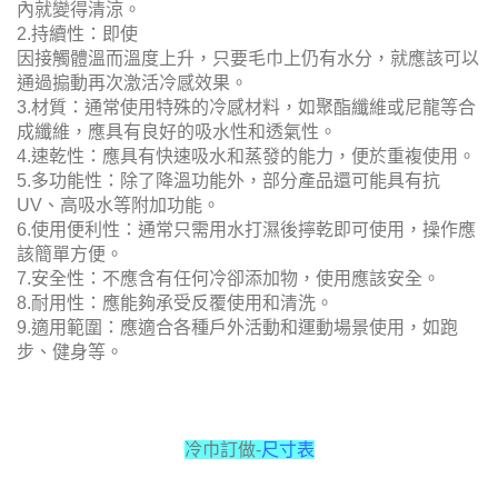
感溫度下降3℃
到5℃。部分產
品聲稱能在幾秒
內就變得清涼。
2.持續性：即使
因接觸體溫而溫度上升，只要毛巾上仍有水分，就應該可以
通過搧動再次激活冷感效果。
3.材質：通常使用特殊的冷感材料，如聚酯纖維或尼龍等合
成纖維，應具有良好的吸水性和透氣性。
4.速乾性：應具有快速吸水和蒸發的能力，便於重複使用。
5.多功能性：除了降溫功能外，部分產品還可能具有抗
UV、高吸水等附加功能。
6.使用便利性：通常只需用水打濕後擰乾即可使用，操作應
該簡單方便。
7.安全性：不應含有任何冷卻添加物，使用應該安全。
8.耐用性：應能夠承受反覆使用和清洗。
9.適用範圍：應適合各種戶外活動和運動場景使用，如跑
步、健身等。