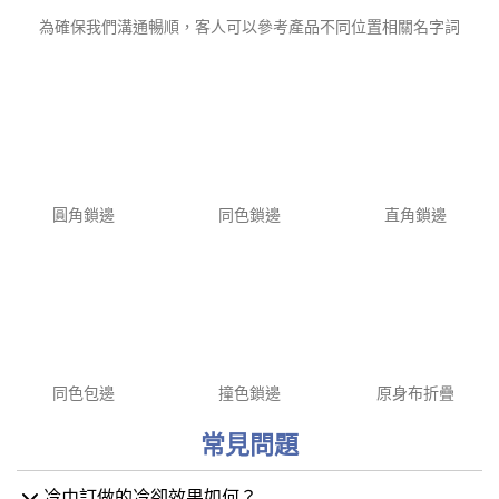
冷感運動毛巾
訂造冰涼毛巾
自助設計專業用詞（更準確與我們溝通）
為確保我們溝通暢順，客人可以參考產品不同位置相關名字詞
圓角鎖邊
同色鎖邊
直角鎖邊
同色包邊
撞色鎖邊
原身布折疊