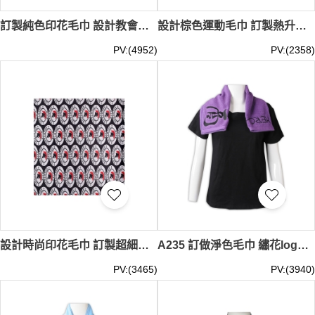
訂製純色印花毛巾 設計教會毛巾 家居 毛巾生產商 活動禮品 街坊福利會 流堂有限公司 毛巾供應商 A241
設計棕色運動毛巾 訂製熱升華印花 毛巾供應商 洗澡 沖涼用 超細纖維 澡堂 A238
PV:(4952)
PV:(2358)
設計時尚印花毛巾 訂製超細纖維毛巾 活動禮品 家居 寵物用 動物 洗澡 沖涼用 A237
A235 訂做淨色毛巾 繡花logo 全棉 毛巾供應商 紫色
PV:(3465)
PV:(3940)