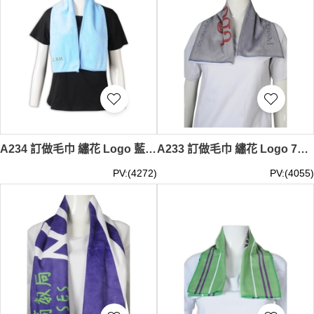
A234 訂做毛巾 繡花 Logo 藍色 家居 毛巾生產商 活動禮品 街坊福利會 攤位遊戲 會所 海外展覽
A233 訂做毛巾 繡花 Logo 71*35.5cm 灰色 家居 防護 抗疫 防疫 禮品包 關愛物品 毛巾生產商 TAGS 街坊福利會 攤位遊戲 表演 線上活動 ZOOM MEETING 活動 TEE, 在線 活動禮品 寵物用 動物 洗澡 沖涼用 奈 米 毛巾 三 層 紗布 毛巾
PV:(4272)
PV:(4055)