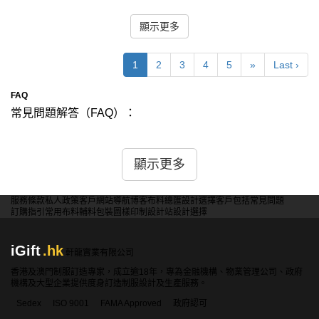
顯示更多
1
2
3
4
5
»
Last ›
FAQ
常見問題解答（FAQ）：
問：你們的毛巾訂製服務包含哪些內容？
答： 我們的毛巾訂製服務包括專業設計、面料選擇、刺繡
顯示更多
或印刷圖案定制以及成品製作。我們致力於提供高品質、柔
軟且耐用的毛巾，適合各種用途，例如家庭使用、酒店、禮
服務條款
私人政策
客戶
網站導航
博客
布料總匯
設計選擇
客戶包括
常見問題
品等。
訂購指引
常用布料
輔料包裝
圖樣印制
設計站
設計選擇
問：可以選擇哪些材質和款式的毛巾？
iGift
.hk
答： 我們提供多種材質的毛巾，包括純棉、竹纖維、微纖
軒龍實業有限公司
維等。款式方面，我們有多種選擇，包括面巾、浴巾、沙灘
香港及澳門制服訂造專家，成立逾18年，專為金融機構、物業管理公司、政府
機構及大型企業提供度身訂造制服設計及生產服務。
巾、手巾等。您可以根據自己的需求和用途選擇適合的材質
和款式。
Sedex
ISO 9001
FAMA Approved
政府認可