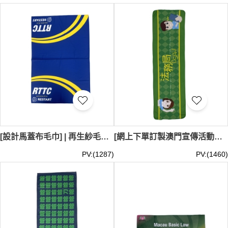
選擇iGift的訂製毛巧，不僅能提升品牌形象，還能給使用者
帶來舒適的體驗。立即聯繫我們，開始您的訂製毛巾計劃，
讓我們幫助您打造專屬的高品質毛巾。毛巾
最少訂購量 -
MOQ: 超細纖維熱昇華: 1條 / 純棉料+繡花: 100條 / 純棉活性
染: 500條 ；
價格：HKD 20/ 起
, 視乎數量而定。
貨期約需7-
21天
[設計馬蓋布毛巾] | 再生紗毛巾 | 白色,單面用熱升華印刷 | 32”闊 x 48”高 | 加馬布中間摺疊線 | A275
[網上下單訂製澳門宣傳活動毛巾] | 答辯活動毛巾 | 法務局 | 超細纖維毛巾 A270
PV:(1287)
PV:(1460)