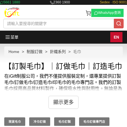
5661 1880
2360 1900
Sedex · ISO 9001
WhatsApp查詢
菜單
EN
Home
制服訂做
針織系列
毛巾
【訂製毛巾】｜訂做毛巾｜訂造毛巾
在iGift制服公司，我們不僅提供服裝定制，還專業提供訂製
毛巾/訂做毛巾/訂造毛巾/印毛巾的毛巾專門店。我們的訂製
毛巾採用高品質材料製作，確保吸水性與耐用性。無論是為
家庭使用、商業場所或是作為促銷禮品，我們的訂製毛巾都
能滿足您的需求。
顯示更多
我們提供多種訂製毛巾的選擇，包括不同的尺寸、顏色和織
法，您可以選擇在毛巾上繡上公司標誌或其他個性化圖案。
每條訂製毛巾都經過精心設計和製作，以符合客戶的特定要
現貨毛巾
冷巾訂做
毛巾訂製
毛巾訂做專門店
求。