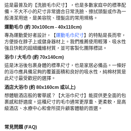
這是最普及的【洗臉毛巾尺寸】，也是多數家庭中的標準配
備。不大不小的尺寸非常適合日常洗臉、擦拭頭髮或作為一
般清潔用途，是美容院、理髮店的常用規格。
運動毛巾 (約 30x100cm - 40x110cm)
專為運動愛好者設計，【
運動毛巾尺寸
】的特點是長而窄，
方便掛在脖子上或健身器材上。我們推薦使用輕薄、吸水性
強且快乾的超細纖維材質，並可客製化團隊標誌。
浴巾 / 大毛巾 (約 70x140cm)
這是沐浴後包裹身體的標準尺寸，也是家居必備品。一條好
的浴巾應具備足夠的覆蓋面積和良好的吸水性，純棉材質是
此尺寸最受歡迎的選擇。
酒店大浴巾 (約 80x160cm 或以上)
想體驗酒店般的奢華感？
【大浴巾尺寸】能提供更全面的包
裹感和舒適度。這種尺寸的毛巾通常更厚重、更柔軟，是高
級酒店、水療中心和會所提升顧客體驗的首選。
常見問題 (FAQ)