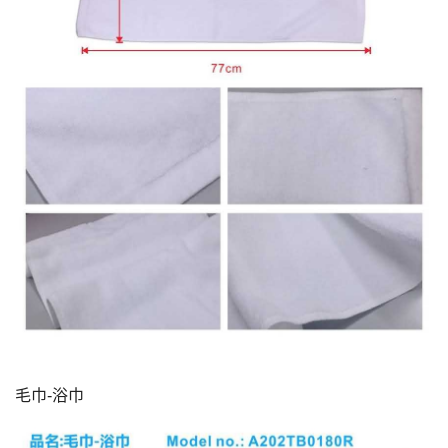
毛巾-浴巾