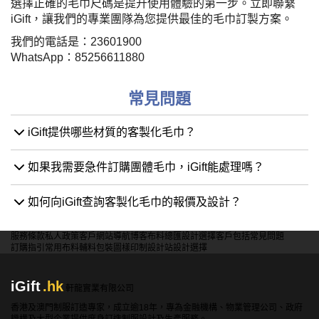
選擇正確的毛巾尺碼是提升使用體驗的第一步。立即聯繫
iGift，讓我們的專業團隊為您提供最佳的毛巾訂製方案。
我們的電話是：23601900
WhatsApp：85256611880
常見問題
iGift提供哪些材質的客製化毛巾？
如果我需要急件訂購團體毛巾，iGift能處理嗎？
如何向iGift查詢客製化毛巾的報價及設計？
服務條款
私人政策
客戶
網站導航
博客
布料總匯
設計選擇
客戶包括
常見問題
訂購指引
常用布料
輔料包裝
圖樣印制
設計站
設計選擇
iGift
.hk
軒龍實業有限公司
香港及澳門制服訂造專家，成立逾18年，專為金融機構、物業管理公司、政府