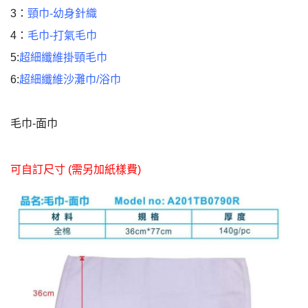
3：
頸巾-幼身針織
4：
毛巾-打氣毛巾
5:
超細纖維掛頸毛巾
6:
超細纖維沙灘巾/浴巾
毛巾-面巾
可自訂尺寸
(
需另加紙樣費
)