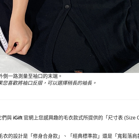
外側一路測量至袖口的末端。
果您喜歡將袖口反摺，可以選擇稍長的袖長。
它們與
iGift
官網上您感興趣的毛衣款式所提供的「尺寸表 (Size C
衣的設計是「修身合身款」、「經典標準款」還是「寬鬆落肩款 (O