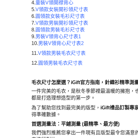
4.
童裝V領開襟背心
5.
V領款女裝開衫領尺寸表
6.
圓領款女裝毛衫尺寸表
7.
V領款男裝開衫領尺寸表
8.
圓領款男裝毛衫尺寸表
9.
男裝V領背心尺寸表1
10.
男裝V領背心尺寸表2
11.
V領款男裝毛衣尺寸表
12.
圓領男裝毛衣尺寸表
毛衣尺寸怎麼選？iGift官方指南，針織衫精準測
一件完美的毛衣，是秋冬季節裡最溫暖的擁抱，
都是打造理想造型的第一步。
為了幫助您找到最完美的版型，
iGift禮品訂製專
得準確數據。
首選測量法：平鋪測量 (最精準、最方便)
我們強烈推薦您拿出一件現有且版型最令您滿意