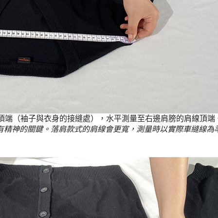
頂端（袖子與衣身的接縫處），水平測量至右邊肩膀的肩線頂端
有精神的關鍵。落肩款式的肩線會更寬，測量時以實際車縫線為