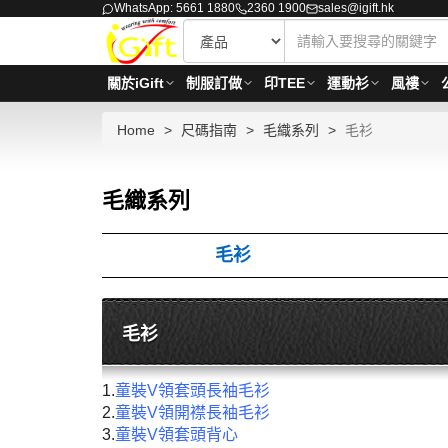
WhatsApp: 5661 1880
2360 1900
sales@igift.hk
關於iGift
制服訂做
印TEE
運動衫
風褸
Home
尺碼指南
毛織系列
毛衫
毛織系列
毛衫
毛衫
1.
童裝V領套頭長袖毛衫
2.
童裝V領開襟長袖毛衫
3.
童裝V領套頭背心