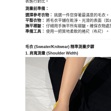
表進行對比。
測量前準備：
選擇參考衣物：
挑選一件您穿著最滿意的毛衣。
平整衣物：
將毛衣平鋪在乾淨、光滑的表面（如
撫平褶皺：
仔細用手撫平所有褶皺，確保衣物處
準備工具：
使用一把質地柔軟的捲尺（布尺）。
毛衣 (Sweater/Knitwear) 精準測量步驟
1. 肩寬測量 (Shoulder Width)