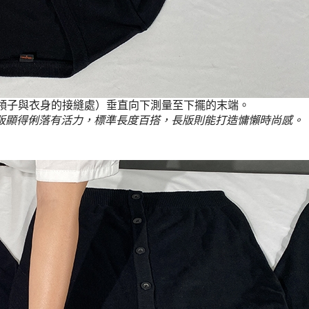
領子與衣身的接縫處）垂直向下測量至下擺的末端。
版顯得俐落有活力，標準長度百搭，長版則能打造慵懶時尚感。