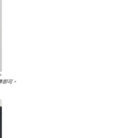
。
準即可。