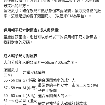
約在前額眉毛上方約1-2厘米，並繞過耳朵上方，到達後腦
最突出的地方。
讀取尺寸：確保軟尺平貼頭部但不要過緊，讀取交會點的數
字，這就是您的帽子頭圍尺寸（以厘米CM為單位）。
通用帽子尺寸對照表 (成人與兒童)
量度好頭圍後，您就可以參考以下的通用帽子尺寸對照表，
找到對應的尺碼。
成人帽子尺寸對照表
大部分成年人的頭圍介乎56cm至60cm之間。
頭圍尺寸
建議尺碼
備註
(CM)
55 - 56 cm
S (小碼)
適合頭圍偏小的成年人
最常見的平均尺寸，市面上大部分帽
57 - 58 cm
M (中碼)
子在此範圍
59 - 60 cm
L (大碼)
適合頭圍偏大的人士
61 cm 或以
XL (加大
需要尋找特定大碼或訂製款式