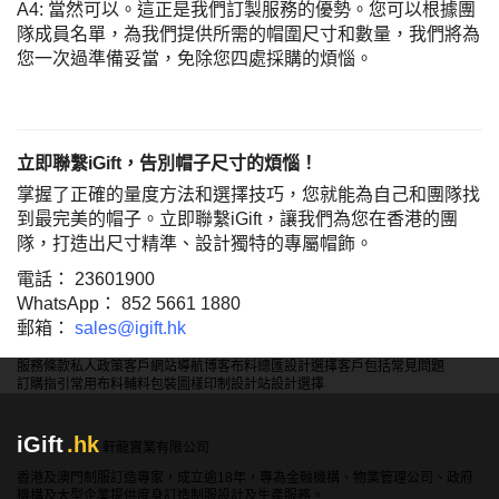
A4: 當然可以。這正是我們訂製服務的優勢。您可以根據團
隊成員名單，為我們提供所需的帽圍尺寸和數量，我們將為
您一次過準備妥當，免除您四處採購的煩惱。
立即聯繫iGift，告別帽子尺寸的煩惱！
掌握了正確的量度方法和選擇技巧，您就能為自己和團隊找
到最完美的帽子。立即聯繫iGift，讓我們為您在香港的團
隊，打造出尺寸精準、設計獨特的專屬帽飾。
電話： 23601900
WhatsApp： 852 5661 1880
郵箱：
sales@igift.hk
服務條款
私人政策
客戶
網站導航
博客
布料總匯
設計選擇
客戶包括
常見問題
訂購指引
常用布料
輔料包裝
圖樣印制
設計站
設計選擇
iGift
.hk
軒龍實業有限公司
香港及澳門制服訂造專家，成立逾18年，專為金融機構、物業管理公司、政府
機構及大型企業提供度身訂造制服設計及生產服務。