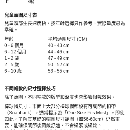
上
碼)
兒童頭圍尺寸表
兒童頭部生長速度快，按年齡選擇只作參考，實際量度最為
準確。
年齡
平均頭圍尺寸 (CM)
0 - 6 個月
40 - 43 cm
6 - 12 個月
44 - 46 cm
1 - 2 歲
47 - 49 cm
2 - 5 歲
50 - 52 cm
6 - 10 歲
53 - 55 cm
不同帽款的尺寸選擇技巧
除了頭圍，不同帽款的版型和深度也會影響佩戴效果。
棒球帽尺寸：市面上大部分棒球帽都設有可調節的扣帶
（Snapback），通常標示為「One Size Fits Most」。即使
如此，了解其基礎的帽圍尺寸範圍（如56-60cm）仍然重
要，能確保調節後佩戴舒適，不會過緊或過鬆。