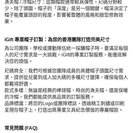
漁夫帽 / 冷帽尺寸：這類帽款通常較具彈性，尺碼分野較
少。除了頭圍，帽子的「深度」是另一個關鍵。帽深決定了
帽子能覆蓋頭部的程度，影響著整體的風格和臉型修飾效
果。
iGift 專業帽子訂製：為您的香港團隊打造完美尺寸
為公司團隊、學校或運動隊伍統一採購帽子時，要滿足每個
人的尺寸需求是一大挑戰。iGift的專業訂製服務，能徹底解
決您的煩惱。
尺碼齊全：我們可根據您團隊成員的具體帽子頭圍尺寸需
求，提供從兒童到成人加大碼的多種尺寸選擇，確保每個人
都戴得舒適。
款式多樣：無論是經典的棒球帽、時尚的漁夫帽，還是保暖
的冷帽，我們都能提供高品質的訂製服務。
品牌標識：將您的Logo或團隊標誌，透過精工刺繡或印刷
呈現在帽子上，打造出既專業又具紀念價值的專屬帽款。
常見問題 (FAQ)