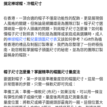
搞定棒球帽、冷帽尺寸
在香港，一頂合適的帽子不僅是功能性的配飾，更是展現個
人風格的關鍵。但無論是網購還是為團隊訂製，帽子尺寸選
擇總是一個令人頭痛的問題。到底帽子尺寸怎麼量？如何看
懂帽子尺寸對照表？特別是為團隊或家庭成員選購時，成人
的
棒球帽尺寸
和
兒童頭圍尺寸表
又該如何參考？iGift作為植
根香港的禮品及制服訂製專家，我們為您整理了一份終極指
南，助您輕鬆掌握帽子頭圍尺寸的秘密，並為您的團隊訂製
最稱身的帽款。
帽子尺寸怎麼量？掌握精準的帽圍尺寸量度法
要選對帽子，第一步就是準確量度您的帽圍尺寸。這是一個
非常簡單的步驟，只需一條軟尺即可完成：
準備工具：準備一條軟尺 (布尺)。如果沒有，可以用一條沒
有彈性的繩子或線代替，量度後再用直尺測量長度。
量度位置：將軟尺或繩子圍繞頭部最寬的一圈。這個位置大