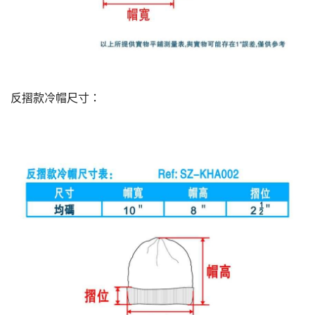
反摺款冷帽尺寸：