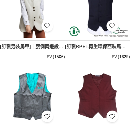
[訂製男裝馬甲]｜腰側兩邊設計袋子｜可訂製logo｜后幅有脚叉設計｜Guest Services Non-Management｜Male Non-Manager｜商務會議、正式場合｜artyzen hotel WC030
[訂製RPET再生環保西裝馬甲設計] ｜四顆鈕扣設計 ｜可訂製logo｜餐廳服務員｜咖啡店店員｜零售業員工｜商務會議、正式場合｜WC029
PV:(1506)
PV:(1629)