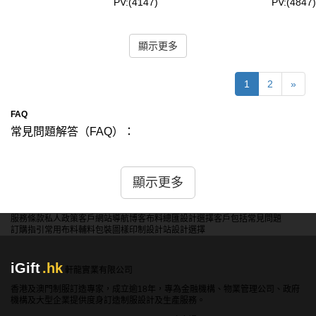
PV:(4147)
PV:(4847)
顯示更多
1
2
»
FAQ
常見問題解答（FAQ）：
問：是否可以在西裝背心上添加個性化的細節？
答： 當然可以。我們支持多種個性化定制選項，例如口袋
顯示更多
設計、鈕扣款式、背帶設計等。您可以根據自己的喜好和需
求添加個性化的細節，使您的西裝背心更加獨特和符合您的
服務條款
私人政策
客戶
網站導航
博客
布料總匯
設計選擇
客戶包括
常見問題
風格。
訂購指引
常用布料
輔料包裝
圖樣印制
設計站
設計選擇
問：是否可以訂製不同材質的襯裡？
iGift
.hk
答： 可以的。我們提供多種襯裡材質選擇，包括絲綢、棉
軒龍實業有限公司
布、聚酯纖維等。您可以根據舒適度和風格需求選擇適合的
香港及澳門制服訂造專家，成立逾18年，專為金融機構、物業管理公司、政府
機構及大型企業提供度身訂造制服設計及生產服務。
襯裡，我們的設計師會根據您的需求提供最佳建議。