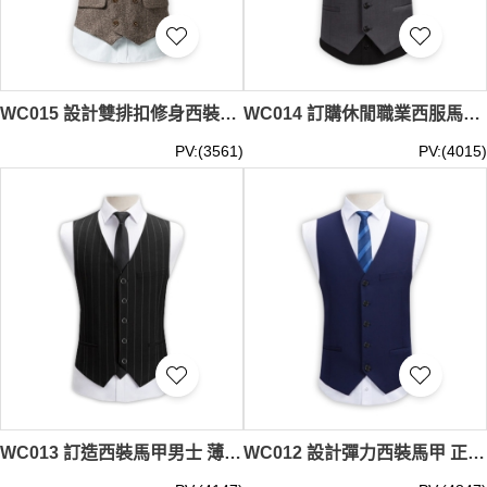
WC015 設計雙排扣修身西裝馬甲 訂購休閒西裝馬甲 男士英倫復古馬夾背心 坎肩外套專營 棕色
WC014 訂購休閒職業西服馬夾 設計男士西裝馬甲背心 製造修身型微彈背心馬甲 西裝馬甲製造商 灰色
PV:(3561)
PV:(4015)
WC013 訂造西裝馬甲男士 薄款商務休閒修身型馬甲 職業裝黑色條紋西服背心 西裝背心專門店 黑色
WC012 設計彈力西裝馬甲 正裝男士修身西裝背心 黑色西服馬夾外套 馬甲背心專營 藍色