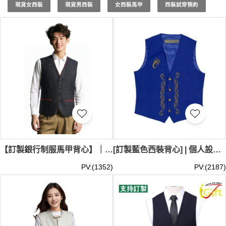
現貨女西裝
現貨男西裝
女西裝馬甲
西裝試穿預約
求來定制。這樣一來，每件訂製
西装马甲
都將是您獨特風格
的體現。我們也提供多樣化的選擇，例如
馬甲 (西式外套)
、
馬甲西裝
，以及
馬甲背心男
。
無論是參加商務會議還是正式活動，iGift 的訂製
馬甲 西裝
背心
都能讓您在眾人中脫穎而出。立即聯繫我們，開始您的
訂製西裝背心之旅，讓我們幫助您展現專業與品味的完美結
合。西裝背心最少訂購量 -MOQ: 10件起 ； 價格：HKD100
/ 起, 視乎數量而定。貨期約需14-28天。
【訂製銀行制服馬甲背心】｜大眾銀行｜金融服務業｜TR西裝布｜銀行櫃員｜客戶服務專員｜西裝馬甲專門店 WC032
[訂製藍色西裝背心] | 個人設計接待侍應制服 | 酒店門童西裝背心 | 金屬鈕扣西裝背心 WC031
PV:(1352)
PV:(2187)