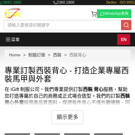
5661 1880
2360 1900
Sedex · ISO 9001
WhatsApp查詢
菜單
EN
Home
制服訂做
西裝
西裝背心
專業訂製西裝背心 - 打造企業專屬西
裝馬甲與外套
在 iGift 制服公司，我們專業提供訂製
西裝 背心
服務，幫助
您打造專屬於自己的商務或正式場合造型。我們的訂製
西裝
背心外套
採用高品質面料，保證每件背心不僅外觀優雅，同
時穿著舒適。無論您需要的是
男西裝背心
、
西裝背心男
，還
是更時尚的
西裝馬甲香港
款式，我們都能滿足您的需求。
顯示更多
選擇我們的訂製
西裝背心
，您可以自由選擇面料、顏色及款
式細節，例如按鈕和口袋設計，完全根據您的個人喜好和需