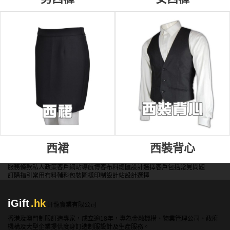
西裙
西裝背心
服務條款
私人政策
客戶
網站導航
博客
布料總匯
設計選擇
客戶包括
常見問題
訂購指引
常用布料
輔料包裝
圖樣印制
設計站
設計選擇
iGift
.hk
軒龍實業有限公司
香港及澳門制服訂造專家，成立逾18年，專為金融機構、物業管理公司、政府
機構及大型企業提供度身訂造制服設計及生產服務。