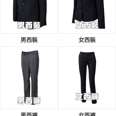
男西裝
女西裝
男西褲
女西褲