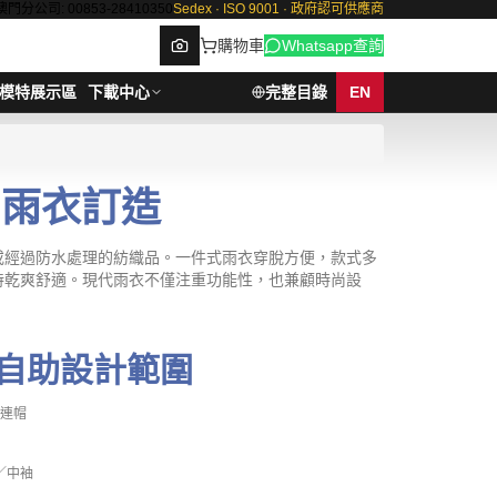
澳門分公司: 00853-28410350
Sedex · ISO 9001 · 政府認可供應商
購物車
Whatsapp查詢
模特展示區
下載中心
完整目錄
EN
| 雨衣訂造
Browse
或經過防水處理的紡織品。一件式雨衣穿脫方便，款式多
持乾爽舒適。現代雨衣不僅注重功能性，也兼顧時尚設
。
自助設計範圍
／連帽
 ／中袖