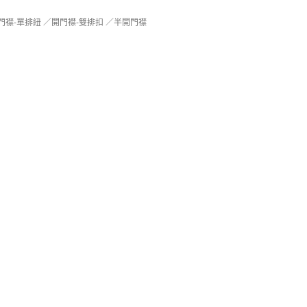
門襟-單排紐 ／開門襟-雙排扣 ／半開門襟