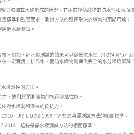
為止。
觀察其濕潤或水珠形成的情況。它用於評估織物的防水性和表面
質量標準和監管要求。測試方法的選擇取決於織物的預期用途：
使用靜水壓測試。
。例如，靜水壓測試的結果可以從低抗水性（小於4 kPa）到高
以在一定程度上排斥水，而防水織物則提供完全的水分滲透屏障
織物抗水滲透性的方法。
透的抵抗力，適用於預測織物的抗雨滲透性能。
定防水服裝對水滲漏和滲透的抵抗力。
TCC 22-2010、JIS L 1092-1998：這些是噴灑測試方法的相關標準。
ATCC 127-2014：這些是靜水壓測試方法的相關標準。