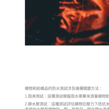
織物和紡織品的防水測試涉及幾種關鍵方法：
1.雨淋測試：這種測試模擬雨水衝擊來測量織物
2.靜水壓測試：這種測試評估織物在壓力下抵