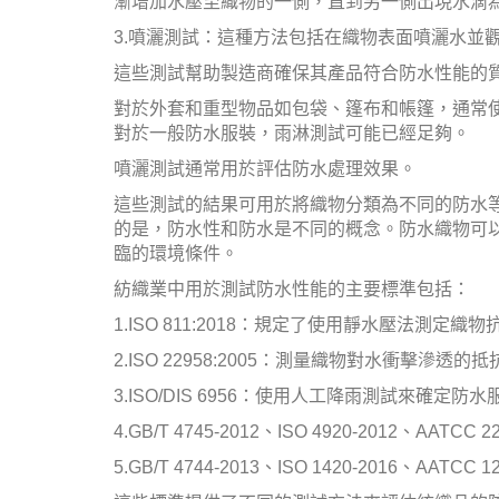
漸增加水壓至織物的一側，直到另一側出現水滴
3.噴灑測試：這種方法包括在織物表面噴灑水並
這些測試幫助製造商確保其產品符合防水性能的
對於外套和重型物品如包袋、篷布和帳篷，通常
對於一般防水服裝，雨淋測試可能已經足夠。
噴灑測試通常用於評估防水處理效果。
這些測試的結果可用於將織物分類為不同的防水等級
的是，防水性和防水是不同的概念。防水織物可
臨的環境條件。
紡織業中用於測試防水性能的主要標準包括：
1.ISO 811:2018：規定了使用靜水壓法測定
2.ISO 22958:2005：測量織物對水衝擊滲
3.ISO/DIS 6956：使用人工降雨測試來確
4.GB/T 4745-2012、ISO 4920-2012、AA
5.GB/T 4744-2013、ISO 1420-2016、A