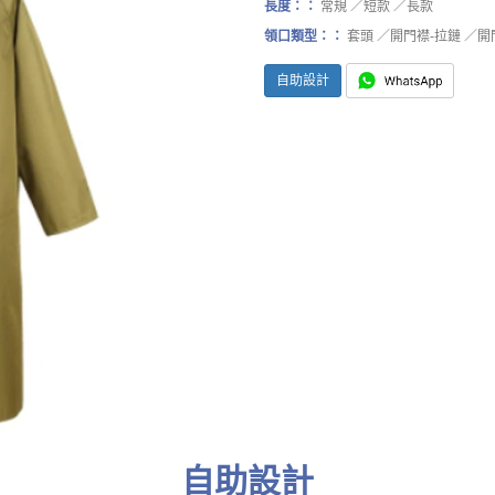
長度：：
常規 ／短款 ／長款
領口類型：：
套頭 ／開門襟-拉鏈 ／開
自助設計
自助設計