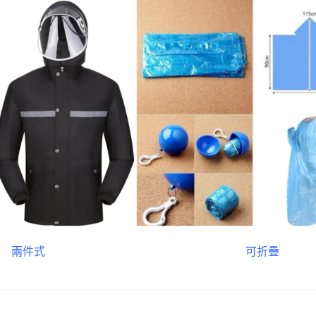
兩件式
可折疊