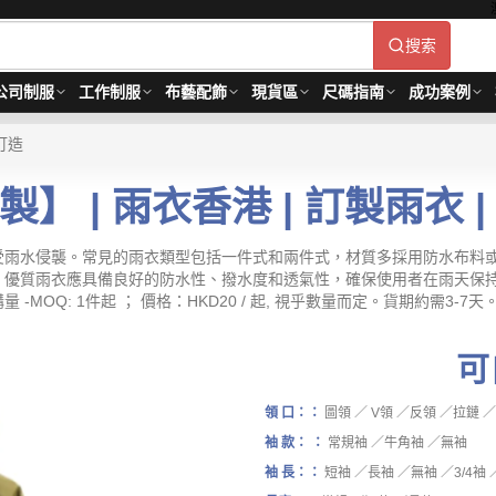
搜索
公司制服
工作制服
布藝配飾
現貨區
尺碼指南
成功案例
訂造
】 | 雨衣香港 | 訂製雨衣 
受雨水侵襲。常見的雨衣類型包括一件式和兩件式，材質多採用防水布料
。優質雨衣應具備良好的防水性、撥水度和透氣性，確保使用者在雨天保
OQ: 1件起 ； 價格：HKD20 / 起, 視乎數量而定。貨期約需3-7天
可
領 口：：
圖領 ／ V領 ／反領 ／拉鏈 
袖 款： ：
常規袖 ／牛角袖 ／無袖
袖 長：：
短袖 ／長袖 ／無袖 ／3/4袖