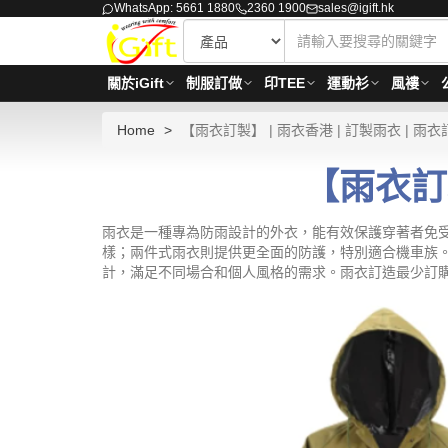
WhatsApp: 5661 1880
2360 1900
sales@igift.hk
關於iGift
制服訂做
印TEE
運動衫
風褸
Home
【雨衣訂製】 | 雨衣香港 | 訂製雨衣 | 雨衣
【雨衣訂製
雨衣是一種專為防雨設計的外衣，能有效保護穿著者免
樣；兩件式雨衣則提供更全面的防護，特別適合機車族
計，滿足不同場合和個人風格的需求。雨衣訂造最少訂購量 -M