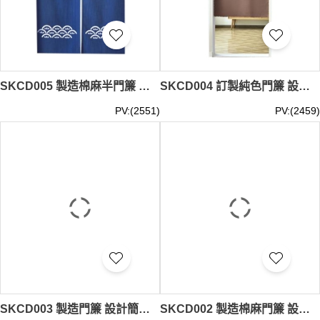
貨門簾、門套和窗簾。我們的現貨門簾、門套和窗簾系列擁
有多種款式與顏色，可以完美融入任何室內設計風格，無論
是現代簡約還是古典奢華。iGift的現貨門簾、門套和窗簾不
僅提升空間的美觀，還能提供隱私保護和光線調節功能。
探索iGift的現貨門簾、門套和窗簾，發現那些能夠為您的居
住或工作環境帶來轉變的精品。每件產品都由專業團隊設
SKCD005 製造棉麻半門簾 設計波浪紋廚房 臥室門簾 門簾供應商
SKCD004 訂製純色門簾 設計客廳 臥室 廚房 門簾 門簾生產商
計，注重材質的選擇和細節的處理，確保長久使用仍能保持
質感和功能。選擇iGift的現貨門簾、門套和窗簾，輕鬆營造
PV:(2551)
PV:(2459)
出既舒適又具風格的生活或工作空間。現貨門簾、門套和窗
簾
最少訂購量 -MOQ: 1件起 ； 價格：HKD50 / 起, 視乎數量
而定。
貨期約需3-7天
SKCD003 製造門簾 設計簡約條紋繡花 臥室 廚房 門簾 門簾供應商 70*90 70*120 70*140 70*160 70*180 70*200 85*90 85*120 85*140 85*160 85*180 85*200
SKCD002 製造棉麻門簾 設計細條紋 喱仕綁帶 門簾專門店 70*90 70*120 70*140 70*160 70*180 70*200 85*90 85*120 85*140 85*160 85*180 85*200