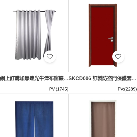
從尺寸建議、布料選擇到圖案印製，提供一站式專業支援。
無論是商舖形象門簾、品牌展示布簾，還是活動佈置，我們
都以細緻工藝與用心服務，為您呈現兼具實用性與品牌風格
的專屬設計。
iGift 門簾訂製指南：輕鬆打造您的理想門面
想為您的店鋪或空間增添獨特風格？訂製門簾是您的最佳選
擇。跟隨以下步驟，讓我們為您實現心中所想：
確立規格：
首先，請決定門簾的精確
尺寸
、
安裝方式
，並
根據需求選擇最合適的
布料
（例如：需要高度隱私的
遮光
布
，或質感自然的
仿帆布
），以及您偏好的
款式
（如簡潔的
一片式
或充滿日式風情的
中分式
）。
網上訂購加厚遮光牛津布窗簾 隔熱防曬窗簾 攝影房遮光窗簾 闊1M*高1.4M 闊1.4M*高1.8M 闊2M*高2.6M 闊3.5M*高2.8M 闊4M*高2.8M SKCD007
SKCD006 訂製防盜門保護套 設計透氣保護門套 綁帶設計 保護門套供應商
提供設計：
若需客製化印刷，請準備好符合我們規格要求
PV:(1745)
PV:(2289)
的高解析度圖檔。不確定圖檔規格？我們的設計團隊隨時樂
意提供協助。
聯繫下單：
完成以上準備後，請即聯繫我們的客服專員。
我們將與您核對所有細節，確認訂單後便會立即投入製作，
確保您盡快收到完美成品。
為您的家居或辦公室增添一抹美觀與實用性，選擇iGift的現