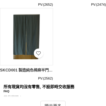
PV:(2652)
PV:(2474)
SKCD001 製造純色棉麻半門簾 訂製廚房 衛生間半門簾 門簾中心 60*90CM 65*90CM 65*120CM 65*150CM 70*90CM 70*120CM 70*150CM 75*90CM 75*120CM 75*150CM 80*90CM 80*120CM 80*150CM 85*90CM 85*120CM 85*150CM 90*90CM 90*120CM 90*150CM
PV:(2562)
所有現貨均沒有零售, 不設即時交收服務
FAQ
常見問題：
問：現貨門簾是否有多種材質可選？