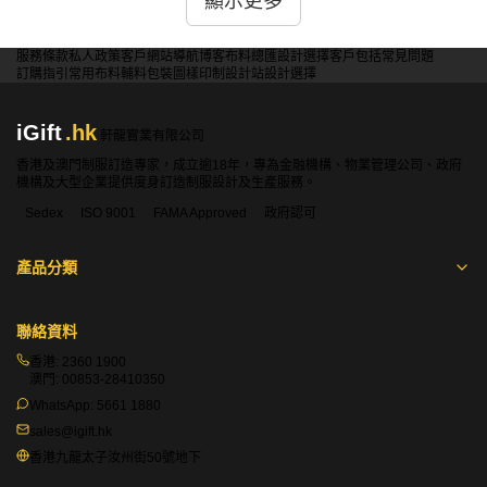
顯示更多
答：是的，iGift提供的現貨門簾有多種材質可選，包括塑
料、竹子和布料等，滿足不同裝飾風格和功能需求。
服務條款
私人政策
客戶
網站導航
博客
布料總匯
設計選擇
客戶包括
常見問題
訂購指引
常用布料
輔料包裝
圖樣印制
設計站
設計選擇
問：現貨門套是否有防撞設計？
iGift
.hk
軒龍實業有限公司
答：是的，iGift的現貨門套設計了防撞功能，使用加厚材料
香港及澳門制服訂造專家，成立逾18年，專為金融機構、物業管理公司、政府
製作，有效保護門框和牆壁，防止因開關門造成的損壞。
機構及大型企業提供度身訂造制服設計及生產服務。
Sedex
ISO 9001
FAMA Approved
政府認可
問：現貨窗簾是否有遮光效果？
產品分類
答：是的，iGift提供的現貨窗簾具有優良的遮光效果，採用
高密度布料製作，能有效阻擋陽光，保護隱私並調節室內光
聯絡資料
線。
香港:
2360 1900
澳門:
00853-28410350
問：現貨門簾是否有隔音效果？
WhatsApp:
5661 1880
sales@igift.hk
答：是的，iGift的現貨門簾設計了隔音功能，使用厚實材料
香港九龍太子汝州街50號地下
製作，能有效減少外界噪音，營造安靜舒適的室內環境。