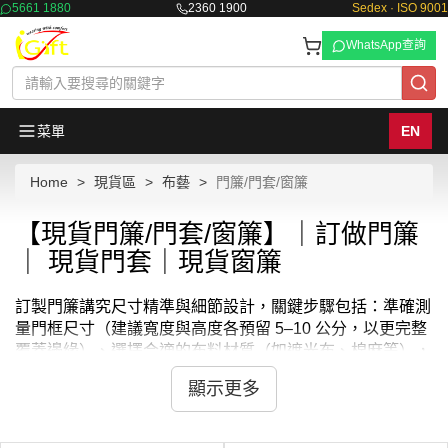
5661 1880
2360 1900
Sedex · ISO 9001
WhatsApp查詢
菜單
EN
Home
現貨區
布藝
門簾/門套/窗簾
【現貨門簾/門套/窗簾】｜訂做門簾
｜ 現貨門套｜現貨窗簾
訂製門簾講究尺寸精準與細節設計，關鍵步驟包括：準確測
量門框尺寸（建議寬度與高度各預留 5–10 公分，以更完整
覆蓋邊緣）、選擇合適的布料材質（如遮光布、棉麻等），
再搭配理想的款式設計（日式中分或一片式），並上傳專屬
顯示更多
客製化圖檔，打造獨一無二的門簾效果。
作為香港 iGift 公司，我們專注於高品質客製化製作服務，