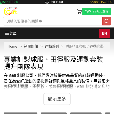
5661 1880
2360 1900
Sedex · ISO 9001
WhatsApp查詢
菜單
EN
Home
制服訂做
運動系列
球服 / 田徑服 / 運動套裝
專業訂製球服、田徑服及運動套裝 -
提升團隊表現
在 iGift 制服公司，我們專注於提供高品質的訂製
運動裝
，
旨在為愛好運動的您提供舒適與風格兼具的裝備。無論您需
要
田徑比賽服
、
田徑衫
，或是
田徑隊服
，iGift 都能滿足您的
需求。我們的訂製
運動套衫
使用先進的面料，不僅透氣輕
便，還能提供出色的運動性能。我們也提供各式
田徑衣服
，
顯示更多
以及適合各種
運動 裝
的選擇。
客戶可以根據個人喜好訂製
團體運動服
的顏色、款式及功能