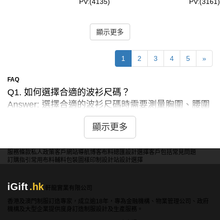
PV:(4135)
PV:(3161)
顯示更多
1
2
3
4
5
»
FAQ
Q1. 如何選擇合適的波衫尺碼？
Answer: 選擇合適的波衫尺碼時需要測量胸圍、腰圍
和肩寬，可根據iGift提供的尺碼表選擇合適的尺碼。
顯示更多
Q2. 如何選擇適合的田徑服裝款式？
Answer: 選擇適合的田徑服裝款式應考慮以下幾點:
服務條款
私人政策
客戶
網站導航
博客
布料總匯
設計選擇
客戶包括
常見問題
訂購指引
常用布料
輔料包裝
圖樣印制
設計站
設計選擇
ⅰ. 根據您參加的田徑項目選擇合適的款式。例如，
短跑和跳遠適合背心和緊身短褲，長跑適合緊身衣和
iGift
.hk
緊身褲.
軒龍實業有限公司
ⅱ. 根據訓練或比賽時的天氣選擇適合的服裝，如溫
香港及澳門制服訂造專家，成立逾18年，專為金融機構、物業管理公司、政府
機構及大型企業提供度身訂造制服設計及生產服務。
暖天氣選擇透氣背心，寒冷天氣選擇防風外套.