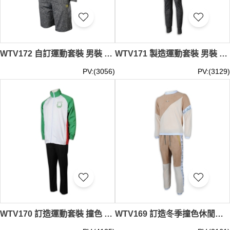
WTV172 自訂運動套裝 男裝 拉架麻彩絲 短褲 外套 帶帽 粗帽繩 橡皮筋褲頭 運動褲製造商 炭灰色
WTV171 製造運動套裝 男裝 外套 長褲 拉架麻彩絲 帶帽 粗帽繩 橡皮筋運動褲 運動褲專門店 炭灰色
PV:(3056)
PV:(3129)
WTV170 訂造運動套裝 撞色 高領 澳門 鮮魚行總會 運動套裝生產商 白色 撞色綠色
WTV169 訂造冬季撞色休閒套裝 金色褲袋拉鍊 100%滌 運動套裝專門店 卡其色