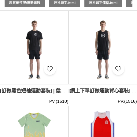
現貨田徑服/運動套裝
波衫印字.html
波衫印字價格.html
波衫
性細節，如透氣孔、反光條等，確保每套訂製
運動裝
都能滿
足您的專業需求。此外，加入個人或團隊標誌也是我們訂製
服務的一部分，增強團隊凝聚力。想要設計獨特的
田徑隊服
設計
嗎？iGift 是您的最佳夥伴！
選擇 iGift 的訂製
體育服
，無論是日常訓練還是專業比賽，
都能讓您在場上表現出色，充滿自信。立即聯繫我們，開始
您的訂製運動套裝之旅，與我們一起將您的運動表現推向新
高度。球服最少訂購量 -MOQ: 10件起 ； 價格：HKD80 /
起, 視乎數量而定。貨期約需14-21天。
[訂做黑色短袖運動套裝] | 健身裝備 | 牛角袖短袖T恤 | 圓領短袖運動套裝 WTV191
[網上下單訂做運動背心套裝] | 黑色運動套裝 | 健身中心背心運動套裝 | 運動套裝供應商 WTV190
PV:(1510)
PV:(1516)