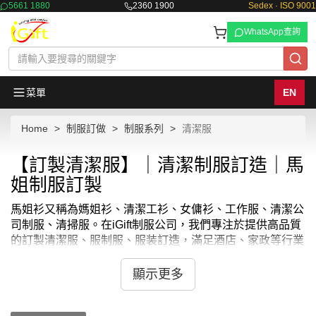
5661 1880
2360 1900
Sedex · ISO 9001
WhatsApp查詢
菜單
EN
Home
制服訂做
制服系列
清潔服
【訂製清潔服】｜清潔制服訂造｜馬
姐制服訂製
馬姐衫又稱為媽姐衫、清潔工衫、女傭衫、工作服、清潔公
司制服、清掃服。在iGift制服公司，我們專注於提供高品質
的訂製清潔服、服制服、服装訂造，滿足酒店、家政等行業
的專業需求。我們的訂製清潔服採用耐用且舒適的材料製
作，既能支持繁重的工作要求，又能保持員工的專業形象。
顯示更多
無論是酒店清潔服、馬姐衫還是家政制服，我們都能提供多
樣化的設計選擇和個性化的定制服務，確保每件服裝都能滿