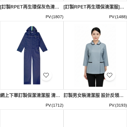
[訂製RPET再生環保灰色清潔服]｜黑色領口和袖口｜耐磨性和抗皺性能｜GRS認證環保回收紗｜可持續發展｜下擺的兩個大口袋設計｜CL038
[訂製RPET再生環保清潔服]｜白色+藍色邊飾｜立領設計｜GRS認證環保回收紗｜可持續發展｜前襟和袖口的藍色邊飾｜CL037
PV:(1807)
PV:(1488)
網上下單訂製保潔清潔服 清潔服務連體服 外牆清潔 高空清潔 害蟲及鼠害管理行業 金屬啪鈕設計 ESG 連帽清潔服 寶藍色 65%polyester 35%cotton CL036
訂製男女裝清潔服 設計反領深藍色撞色邊 酒店清潔服供應商 護理 家政 CL035
PV:(1712)
PV:(3193)