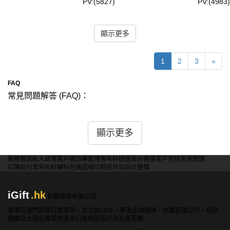
PV:(5827)
PV:(4983)
顯示更多
1
2
3
»
FAQ
常見問題解答 (FAQ)：
問: iGift 馬姐衫的材質是什麼？
答: iGift 馬姐衫採用高品質的純棉材質，確保舒適度和耐用性，適合
顯示更多
各種場合穿著。
問: iGift 馬姐衫的尺寸範圍有哪些？
服務條款
私人政策
客戶
網站導航
博客
布料總匯
設計選擇
客戶包括
常見問題
訂購指引
常用布料
輔料包裝
圖樣印制
設計站
設計選擇
答: iGift 馬姐衫提供多種尺寸選擇，從S到XXL，以滿足不同體型的
需求，確保每位顧客都能找到合適的尺寸。
iGift
.hk
軒龍實業有限公司
問: iGift 馬姐衫的設計風格是怎樣的？
答: iGift 馬姐衫設計簡約而不失時尚感，適合日常穿著，無論是休閒
香港及澳門制服訂造專家，成立逾18年，專為金融機構、物業管理公司、政府
機構及大型企業提供度身訂造制服設計及生產服務。
還是稍微正式的場合都能輕鬆搭配。