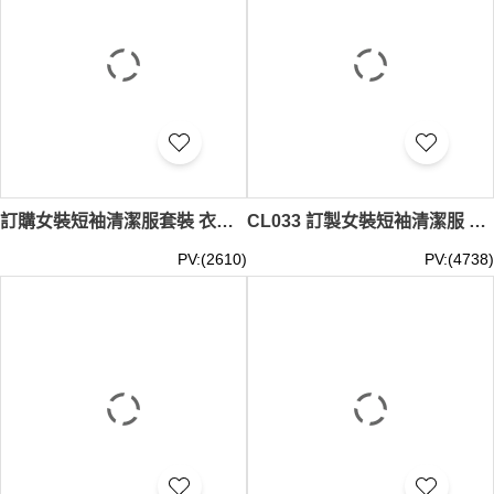
訂購女裝短袖清潔服套裝 衣襟清潔服 酒店清潔服供應商 護理 家政 CL034
CL033 訂製女裝短袖清潔服 設計繡花LOGO清潔服 清潔服工廠 灰色 物業管理公司
PV:(2610)
PV:(4738)