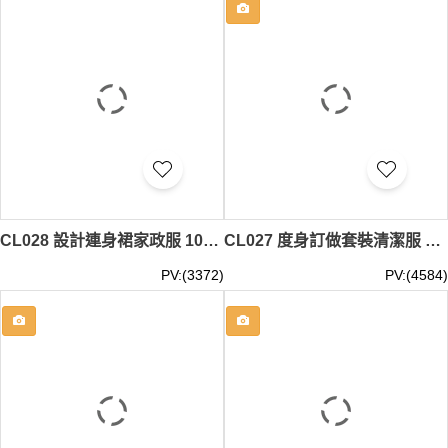
CL028 設計連身裙家政服 100%滌 家政服中心 清潔服生產商
CL027 度身訂做套裝清潔服 大量訂購清潔服款式 新加坡 印製酒店清潔服批發商
PV:(3372)
PV:(4584)