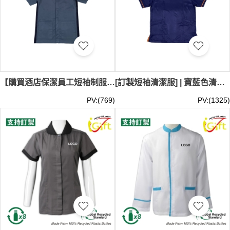
【購買酒店保潔員工短袖制服】｜立領設計｜HOTEL 1888 | 短袖款式｜灰色與深色拼接｜隱藏式門襟設計｜雙大容量口袋 CL039
[訂製短袖清潔服] | 寶藍色清潔服 | 橙色袖邊設計款式 | 下擺兩側設有多功能口袋清潔制服 | 清潔制服公司 | 家政清潔服 Derrycourt Cleaning Specialists | 專業洗水公司CL040
PV:(769)
PV:(1325)