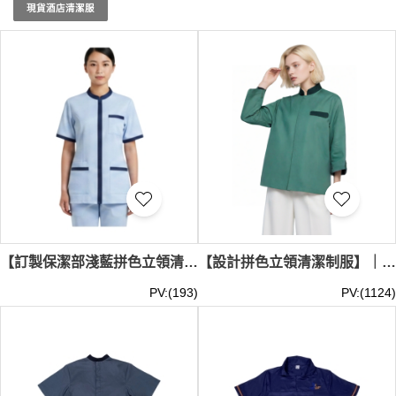
足客戶的具體需求。同時，我們也提供衣服染色服務香港，
現貨酒店清潔服
讓您的制服更加獨特。選擋iGift制服公司的訂製清潔服，為
您的團隊打造舒適、專業的工作裝。立即聯繫我們，開始您
的訂製之旅！清潔服最少訂購量 -MOQ: 10件起 ； 價格：
HKD80 / 起, 視乎數量而定。貨期約需14-21天。
【訂製保潔部淺藍拼色立領清潔服】｜深藍色立領設計｜胸前及腰部多口袋｜ISS 創科園｜隱藏式前襟拉鍊｜短袖清潔服專門店 CL042
【設計拼色立領清潔制服】｜陽明山莊｜物業管理｜房地產｜前幅平整隱扣｜保潔員｜物業保潔制服專門店 CL041
PV:(193)
PV:(1124)