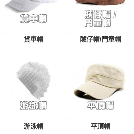
貨車帽
賊仔帽/門童帽
游泳帽
平頂帽