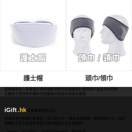
護士帽
頭巾/領巾
服務條款
私人政策
客戶
網站導航
博客
布料總匯
設計選擇
客戶包括
常見問題
訂購指引
常用布料
輔料包裝
圖樣印制
設計站
設計選擇
iGift
.hk
軒龍實業有限公司
香港及澳門制服訂造專家，成立逾18年，專為金融機構、物業管理公司、政府
機構及大型企業提供度身訂造制服設計及生產服務。
Sedex
ISO 9001
FAMA Approved
政府認可