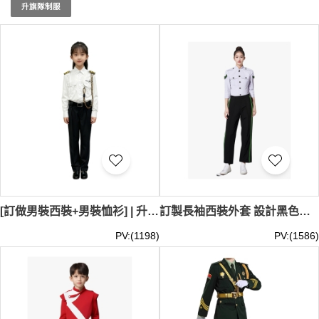
選購，展現您的愛國精神！ 想要在人群中閃耀？ iGift 的現
升旗隊制服
貨升旗手服絕對是您的不二之選。 我們的設計團隊精心打
造每一件現貨升旗手服，確保您在任何場合都能展現最佳風
采。 不僅如此，iGift 還提供快速配送服務，讓您隨時隨地
都能穿上心儀的升旗手服。 想知道
升旗隊服裝如何穿
才能
更顯精神嗎？ 歡迎諮詢 iGift 的專業團隊。 別再猶豫，現在
就來 iGift 選購您的專屬現貨升旗手服吧！ 現貨升旗手服最
少訂購量 -MOQ: 1件起 ； 價格：HKD100 / 起, 視乎數量而
定。貨期約需3-7天。
[訂做男裝西裝+男裝恤衫] | 升旗手服套裝設計 | 雞繩黑紅黃色+黑色皮帶+黑色貝雷帽 | 男女裝同款 | 西裝後幅開左右雙叉,左右腰間加耳仔用作扣皮帶 | Hong Kong Baptist University Affiliated School | Wong Kam Fai Secondary and Primary School | SKFRS018
訂製長袖西裝外套 設計黑色直腳長褲套裝 學校儀仗隊 圓角企領 皮帶耳仔+鈕扣+拉鍊 香港建造學院 SKFRS017
PV:(1198)
PV:(1586)