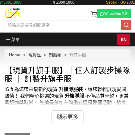
5661 1880
2360 1900
Sedex · ISO 9001
WhatsApp查詢
菜單
EN
Home
現貨區
制服類
升旗手服
【現貨升旗手服】｜個人訂製步操隊
服 ｜ 訂製升旗手服
iGift 為您帶來最新的現貨
升旗隊服裝
，讓您輕鬆展現愛國
熱情！ 我們精心挑選的現貨
升旗隊服
不僅品質卓越，更兼
具舒適與時尚。 無論是參加升旗儀式還是愛國活動，這款
現貨升旗手服都能讓您脫穎而出。 我們也提供
升旗隊制服
購買
服務，以及
升旗隊制服價錢
的諮詢。 如果您需要
儀
顯示更多
隊服裝訂做
或
特攻服訂做
，iGift 也能滿足您的需求。 此
外，我們也提供
儀仗隊制服
和
操制服
的訂製服務。 立即