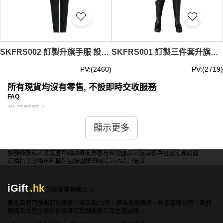
SKFRS002 訂製升旗手服 設計升旗班儀儀仗隊袖口升旗手服 步操 升旗手服供應商
SKFRS001 訂製三件套升旗手服 自訂緩帶 翻領 前胸袋口 學校演出服 樂隊 升旗 步操 升旗手服供應商
PV:(2460)
PV:(2719)
所有現貨均沒有零售, 不設即時交收服務
FAQ
常見問題：
問：升旗手服的尺碼該如何挑選才能確保合身？
顯示更多
答：選擇合適的升旗手服尺碼，建議先測量身高、胸圍和腰
圍等關鍵數據，然後對照服裝的尺碼表進行選擇。如有不確
服務條款
私人政策
客戶
網站導航
博客
布料總匯
設計選擇
客戶包括
常見問題
訂購指引
常用布料
輔料包裝
圖樣印制
設計站
設計選擇
定，可以諮詢銷售人員的意見，以確保選購到舒適合身的升
旗手服。
iGift
.hk
軒龍實業有限公司
香港及澳門制服訂造專家，成立逾18年，專為金融機構、物業管理公司、政府
問：現貨升旗手服的價格大概落在什麼範圍？
機構及大型企業提供度身訂造制服設計及生產服務。
答：現貨升旗手服的價格會因品質、款式和材質而有所差