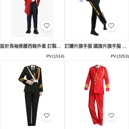
設計長袖修腰西裝外套 訂製黑色吊帶工裝褲 學校儀仗隊 仿皮革手套 白色紅色撞色 前幅原身布條+後幅橡筋吊帶 尼龍拉鏈設計 香港四邑商工總會黃棣珊紀念中學 SKFRS016
訂購升旗手服 國旗升旗手服 步操隊服 升旗儀式典禮服中心 護衛隊禮服 儀仗隊 Guard of Honour 儀隊 SKFRS015
PV:(1514)
PV:(3253)