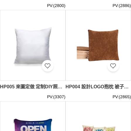
PV:(2800)
PV:(2886)
HP005 來圖定做 定制DIY照片抱枕 可印logo圖片靠墊 創意個性自定義枕頭 抱枕製造商
HP004 設計LOGO抱枕 被子兩用靠墊毯靠枕 折疊汽車多功能抱枕毯 抱枕製衣廠 35x35cm 咕筍
PV:(3307)
PV:(2865)