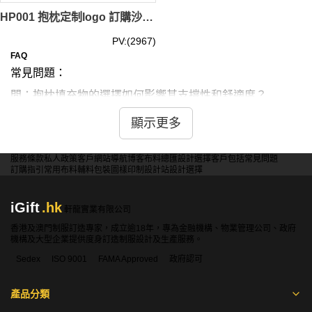
HP001 抱枕定制logo 訂購沙發cushion 製造靠背枕頭汽車cool順 cool 筍 專門店 緞紋布 毛絨布 仿真布
PV:(2967)
FAQ
常見問題：
問：抱枕填充物的選擇如何影響其支撐性和舒適度？
答：填充物影響抱枕性能。羽絨柔軟蓬鬆但易變形。記憶棉
顯示更多
支撐佳但稍重。彈性纖維回彈好耐用。天然乳膠透氣防螨但
價高。聚酯纖維便宜易清洗。選擇時需考慮個人喜好、預算
服務條款
私人政策
客戶
網站導航
博客
布料總匯
設計選擇
客戶包括
常見問題
和使用場景，平衡舒適度和實用性。
訂購指引
常用布料
輔料包裝
圖樣印制
設計站
設計選擇
iGift
.hk
問：抱枕套的拉鍊設計對使用和清洗有何影響？
軒龍實業有限公司
香港及澳門制服訂造專家，成立逾18年，專為金融機構、物業管理公司、政府
答：拉鍊設計影響實用性。隱形拉鍊美觀但不耐用。普通拉
機構及大型企業提供度身訂造制服設計及生產服務。
鍊耐用易換洗。側邊拉鍊方便更換內芯。底部拉鍊美觀度
Sedex
ISO 9001
FAMA Approved
政府認可
高。部分設計無拉鍊，整體美觀但難清洗。選擇時需權衡外
觀和實用性，考慮清洗頻率和更換內芯需求。
產品分類