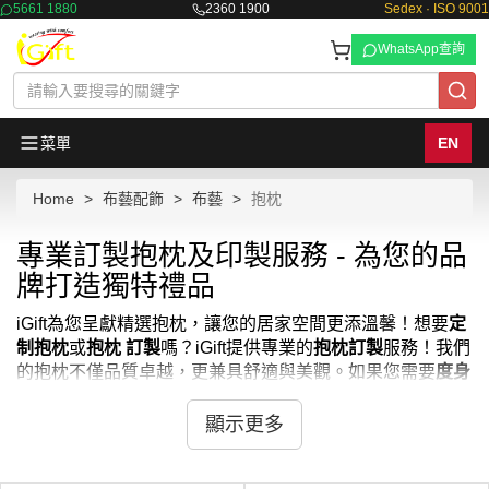
5661 1880
2360 1900
Sedex · ISO 9001
WhatsApp查詢
菜單
EN
Home
布藝配飾
布藝
抱枕
專業訂製抱枕及印製服務 - 為您的品
牌打造獨特禮品
iGift為您呈獻精選抱枕，讓您的居家空間更添溫馨！想要
定
制抱枕
或
抱枕 訂製
嗎？iGift提供專業的
抱枕訂製
服務！我們
的抱枕不僅品質卓越，更兼具舒適與美觀。如果您需要
度身
訂造枕頭
或
訂造枕頭
，iGift也能滿足您的需求。除了常見的
抱枕，我們也提供舒適的
欖枕
和
長抱枕香港
。從簡約素色到
顯示更多
精美印花，這些抱枕都能為您的沙發、床鋪增添獨特魅力。
想要
訂製枕頭
嗎？iGift是您最佳的選擇！每一個抱枕都由我