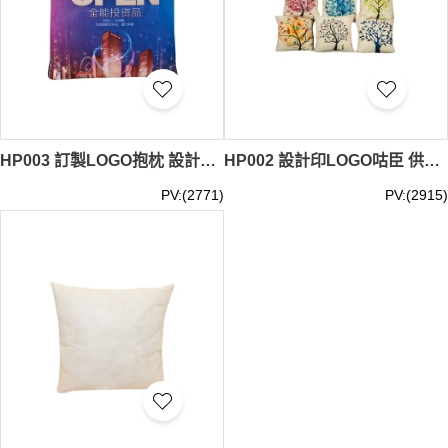
HP003 訂製LOGO抱枕 設計兩用珊瑚絨折疊抱枕毯子 兩用靠墊毯枕頭 抱枕專門店 35*35cm 咕筍
HP002 設計印LOGO咕臣 供應短毛絨棉麻汽車咕臣 製作cool 筍 抱枕專門店 短毛絨 亞麻 加厚棉麻 桃皮絨 咕筍
PV:(2771)
PV:(2915)