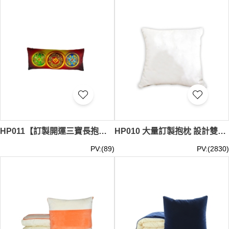
們的
抱枕製作廠商
精心打造，確保能為您帶來最佳的觸感和
視覺享受。此外，我們也提供
訂製抱枕套
服務，讓您可以隨
心更換抱枕風格。立即選購，讓iGift的抱枕為您的家居增添
溫暖！抱枕最少訂購量 -MOQ: 10件起 ； 價格：HKD50 /
起, 視乎數量而定。貨期約需7-14天
尋找完美的裝飾配件？iGift的抱枕絕對是您的理想之選。我
們的抱枕不僅是休息的好夥伴，更是點綴空間的藝術品。從
小巧可愛到大號舒適，iGift的抱枕系列應有盡有。我們注重
細節，如優質填充物的選擇、耐洗耐用的面料，讓您的抱枕
既實用又持久。現在就來iGift探索您的專屬抱枕，為生活增
添一抹柔軟色彩！
HP011【訂製開運三寶長抱枕】｜金龍猛虎雙鯉圖騰｜復古錢幣造型印花｜抱枕專門店
HP010 大量訂製抱枕 設計雙面圖片抱枕 抱枕中心 33*33CM 40*40CM 45*45CM 50*50CM 60*60CM 40*60CM 咕筍
PV:(89)
PV:(2830)