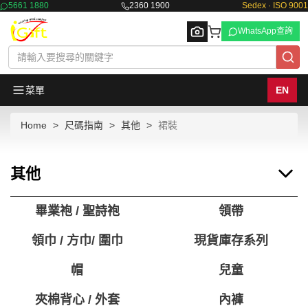
5661 1880
2360 1900
Sedex · ISO 9001
WhatsApp查詢
菜單
EN
Home
尺碼指南
其他
裙裝
Browse
其他
畢業袍 / 聖詩袍
領帶
領巾 / 方巾/ 圍巾
現貨庫存系列
帽
兒童
夾棉背心 / 外套
內褲