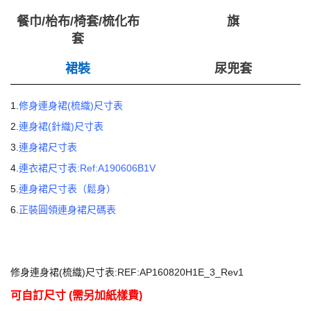
餐巾/枱布/椅套/梳化布
旗
套
裙裝
尿兜套
1.
修身連身裙(梳織)尺寸表
2.
連身裙(針織)尺寸表
3.
連身裙尺寸表
4.
連衣裙尺寸表:Ref:A190606B1V
5.
連身裙尺寸表（鬆身）
6.
正裝圓領連身裙尺碼表
修身連身裙(梳織)尺寸表:REF:AP160820H1E_3_Rev1
可自訂尺寸
(
需另加紙樣費
)