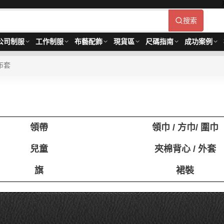
搜索
公司制服
工作制服
布藝配飾
現貨區
尺碼指南
成功案例
布套
領帶
領巾 / 方巾/ 圍巾
兒童
夾棉背心 / 外套
旗
裙裝