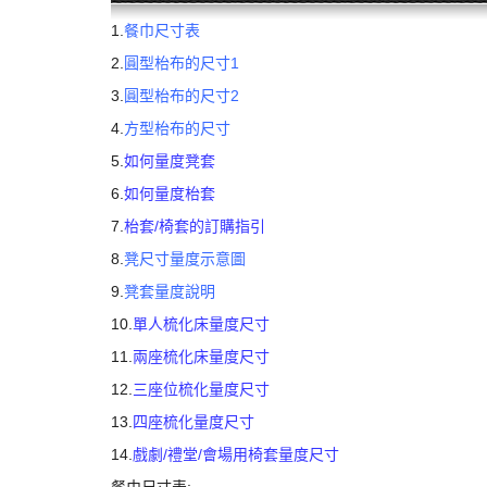
1.
餐巾尺寸表
2.
圓型枱布的尺寸1
3.
圓型枱布的尺寸2
4.
方型枱布的尺寸
5.
如何量度凳套
6.
如何量度枱套
7.
枱套/椅套的訂購指引
8.
凳尺寸量度示意圖
9.
凳套量度說明
10.
單人梳化床量度尺寸
11.
兩座梳化床量度尺寸
12.
三座位梳化量度尺寸
13.
四座梳化量度尺寸
14.
戲劇/禮堂/會場用椅套量度尺寸