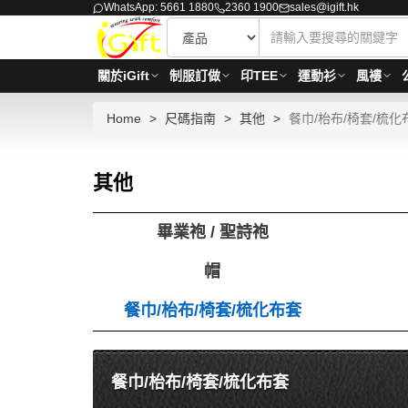
WhatsApp: 5661 1880
2360 1900
sales@igift.hk
關於iGift
制服訂做
印TEE
運動衫
風褸
Home
尺碼指南
其他
餐巾/枱布/椅套/梳化
其他
畢業袍 / 聖詩袍
帽
餐巾/枱布/椅套/梳化布套
餐巾/枱布/椅套/梳化布套