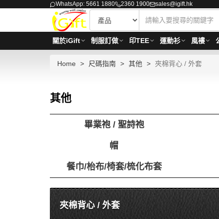
WhatsApp: 5661 1880
2360 1900
sales@igift.hk
關於iGift
制服訂做
印TEE
運動衫
風褸
Home
尺碼指南
其他
夾棉背心 / 外套
其他
畢業袍 / 聖詩袍
帽
餐巾/枱布/椅套/梳化布套
夾棉背心 / 外套