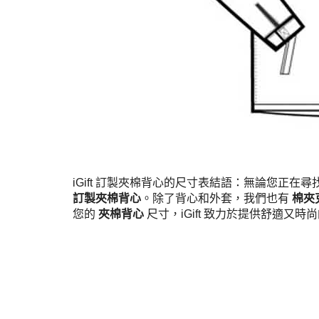
iGift 訂製夾棉背心的尺寸表結語：無論您正在尋
訂製夾棉背心
。除了背心和外套，我們也有
棉夾
您的
夾棉背心
尺寸，iGift 致力於提供舒適又時
服務條款
私人政策
客戶
網站導航
博客
布料總匯
設計選擇
客戶包括
iGift
.hk
軒龍實業有限公司