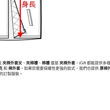
找
夾棉外套女
、
夾棉褸
、
棉褸
還是
夾棉外套
，iGift 都能提
克
和
棉外套
。如果您需要保暖性更強的款式，我們也提供
厚棉
尚的訂製服裝。
常見問題
訂購指引
常用布料
輔料包裝
圖樣印制
設計站
設計選擇
產品分類