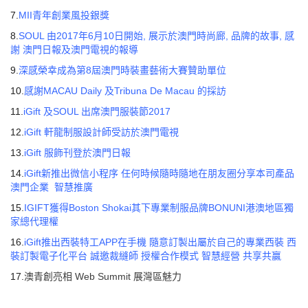
7.
MII青年創業風投銀獎
8.
SOUL 由2017年6月10日開始, 展示於澳門時尚廊, 品牌的故事, 感
謝 澳門日報及澳門電視的報導
9.
深感榮幸成為第8屆澳門時裝畫藝術大賽贊助單位
10.
感謝MACAU Daily 及Tribuna De Macau 的採訪
11.
iGift 及SOUL 出席澳門服裝節2017
12.
iGift 軒龍制服設計師受訪於澳門電視
13.
iGift 服飾刊登於澳門日報
14.
iGift新推出微信小程序 任何時候隨時隨地在朋友圈分享本司產品
澳門企業 智慧推廣
15.
IGIFT獲得Boston Shokai其下專業制服品牌BONUNI港澳地區獨
家總代理權
16.
iGift推出西裝特工APP在手機 隨意訂製出屬於自己的專業西裝 西
裝訂製電子化平台 誠邀裁縫師 授權合作模式 智慧經營 共享共贏
17.
澳青創亮相 Web Summit 展灣區魅力