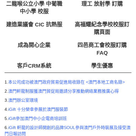
二龍喉公立小學 中葡職
理工 放射學 訂購
中小學 校服
建造業議會 CIC 抗熱服
高福耀紀念學校校服訂
購頁面
成為開心企業
四邑商工會校服訂購
FAQ
客戶CRM系統
學生優惠
1.
本公司成功被澳門政府貿易促進局收錄在
<
澳門本地工商名錄
>
2.
澳門軒龍制服獲澳門貿促局邀請分享推動網絡業務推廣心得
3.
澳門辦公室環境
4.
iGift 十分榮幸參展於澳門服裝節
5.
iGift參加澳門中小企電商培訓班
6.
iGift 軒龍的設計師開創的品牌SOUL參與澳門戶外時裝展及接受澳
門日報訪問