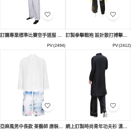
訂購專業標準比賽空手道服 製造兒童成人空手道服 配腰帶 空手道服製衣廠 35％棉 65％滌綸 空手道價格 SKF009
訂製拳擊戰袍 設計散打搏擊服 供應武術戰袍 出場戰袍披風 拳服中心 紡絲緞 拳服價格 SKF008
PV:(2494)
PV:(2412)
亞麻風男中長款 茶藝師 唐裝男青年 演出男裝古裝 大褂長衫 功夫衫 劇組 戲劇服 SKF007
網上訂製時尚青年功夫衫 漢服男中國風 男裝古風古裝 長衫中式長袍子亞麻套裝 功夫衫 劇組 戲劇服 SKF006