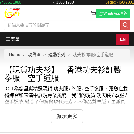
5661 1880
2360 1900
Sedex · ISO 9001
WhatsApp查詢
菜單
EN
Home
現貨區
運動系列
功夫衫/拳服/空手道服
【現貨功夫衫】｜香港功夫衫訂製｜
拳服｜空手道服
iGift 為您呈獻精選現貨 功夫服 / 拳服 / 空手道服，讓您在武
術練習和表演中展現專業風範！我們的現貨 功夫裝 / 拳服 /
空手道衣 融合了傳統與現代元素，不僅品質卓越，更兼具
舒適與靈活性。從日常練習到正式比賽，這些現貨功夫裝 /
拳服 / 空手道袍 都能完美襯托您的武術技巧。我們提供多樣
顯示更多
化的款式，包括長短袖武術服套裝、中國武術練功服等，滿
足不同武術流派的需求。想知道 功夫裝哪裡買 嗎？想知道