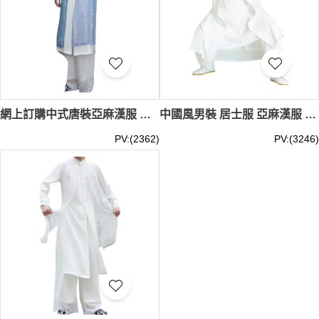
網上訂購中式唐裝亞麻漢服 男士中國風 男裝套裝 長袍禪服 古風古裝長衫道袍 功夫衫 劇組 戲劇服 披紗上衣 SKF003
中國風男裝 居士服 亞麻漢服 男古風古裝禪服 長袍 道袍 中式長衫套裝 功夫衫 劇組 戲劇服 SKF002
PV:(2362)
PV:(3246)