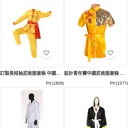
哪裡可以買太極衣服 嗎？
尋找完美的武術服裝？iGift 的現貨 功夫服 / 拳服 / 空手道服
絕對是您的理想之選。我們的設計團隊精心打造每一件現貨
功夫服 / 拳服 / 空手道服，確保您在任何場合都能展現最佳
風采。從簡約大方的練習服到精緻華麗的演出服，iGift 的現
貨 功夫服 / 拳服 / 空手道服 系列應有盡有。如果您在尋找
太極服裝香港 或 唐裝衫 香港，雖然我們不提供即時交收服
務，但我們保證在您下單後，以最快速度為您安排發貨。別
再猶豫，現在就來 iGift 探索您的專屬武術服裝吧！我們也
提供 空手道用品。關於 空手道服穿法，您可以參考相關教
學。現貨功夫衫/拳服/空手道服最少訂購量 -MOQ: 1件起 ；
價格：HKD60 / 起, 視乎數量而定。貨期約需3-7天。
訂製長短袖武術服套裝 中國武術練功服 武術演出服套裝 社團武術服 SKF011
設計青年賽中國武術服套裝 太極拳表演服 上台演出服 童裝武術服 珠片武術服 SKF010
PV:(1809)
PV:(1577)