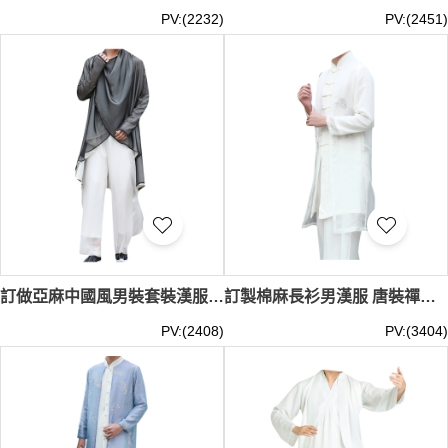
PV:(2232)
PV:(2451)
訂做亞麻中國風男裝套裝漢服 男士唐裝 茶服古裝古風 中式演出 居士服仙氣 功夫衫 劇組 戲劇服 SKF005
訂製棉麻長衫男漢服 唐裝禪修服 中國風亞麻男裝套裝 古裝古風仙氣道袍 功夫衫 劇組 戲劇服 手繪唐裝 SKF004
PV:(2408)
PV:(3404)