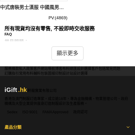
中式唐裝男士漢服 中國風男裝 古風古裝長衫 長袍禪修服套裝 道袍仙氣 功夫衫 劇組 戲劇服 SKF001
PV:(4869)
所有現貨均沒有零售, 不設即時交收服務
FAQ
常見問題：
問：功夫衫、拳服和空手道服的主要區別是什麼？
顯示更多
答：這三種服裝雖然都用於武術練習，但有一些區別。功夫
衫通常是中式立領，搭配寬鬆褲子；拳服款式較多，可能包
服務條款
私人政策
客戶
網站導航
博客
布料總匯
設計選擇
客戶包括
常見問題
訂購指引
常用布料
輔料包裝
圖樣印制
設計站
設計選擇
括短袖或長袖上衣，搭配長褲；空手道服則通常是白色的寬
鬆上衣和褲子，配有腰帶。選擇時應根據所練習的武術類型
來決定。
iGift
.hk
軒龍實業有限公司
香港及澳門制服訂造專家，成立逾18年，專為金融機構、物業管理公司、政府
機構及大型企業提供度身訂造制服設計及生產服務。
問：如何選擇適合自己的功夫衫或武術服尺寸？
Sedex
ISO 9001
FAMA Approved
政府認可
答：選擇合適尺寸時，應考慮身高、體重和體型。一般來
說，功夫衫和武術服應該稍微寬鬆，以便活動。建議測量肩
產品分類
寬、胸圍、腰圍和身高，然後對照尺寸表。如果介於兩個尺