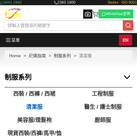
5661 1880
2360 1900
Sedex · ISO 9001
WhatsApp查詢
菜單
EN
Home
尺碼指南
制服系列
清潔服
Browse
制服系列
西裝 / 西褲 / 西裙
工程制服
清潔服
醫生 / 護士制服
美容服/理髮袍
廚師服
現貨西裝/西褲/馬甲/恤