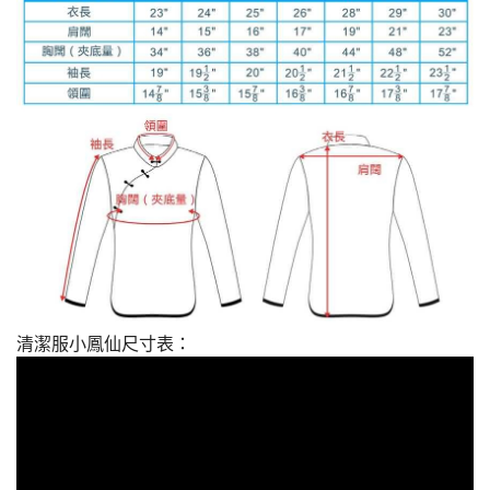
清潔服小鳳仙尺寸表：