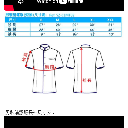
男裝清潔服長袖尺寸表：