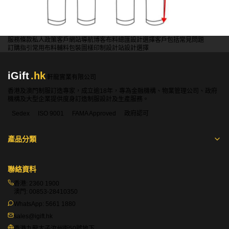
服務條款
私人政策
客戶
網站導航
博客
布料總匯
設計選擇
客戶包括
常見問題
訂購指引
常用布料
輔料包裝
圖樣印制
設計站
設計選擇
iGift
.hk
軒龍實業有限公司
香港及澳門制服訂造專家，成立逾18年，專為金融機構、物業管理公司、政府
機構及大型企業提供度身訂造制服設計及生產服務。
Sedex
ISO 9001
FAMA Approved
政府認可
產品分類
聯絡資料
香港:
2360 1900
澳門:
00853-28410350
WhatsApp:
5661 1880
sales@igift.hk
香港九龍太子汝州街50號地下