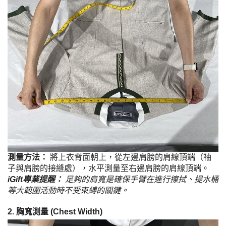
測量方法：
將上衣背面朝上，從左邊肩膀的肩線頂端（袖
子與肩膀的接縫處），水平測量至右邊肩膀的肩線頂端。
iGift專業提醒：
足夠的肩寬是確保手臂在進行擦拭、提水桶
等大範圍活動時不受束縛的關鍵。
2. 胸寬測量 (Chest Width)