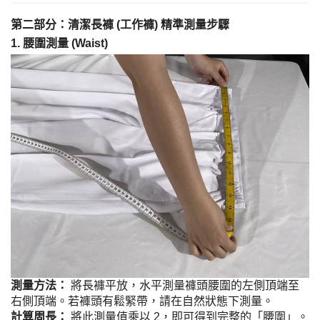
第二部分：清潔長褲 (工作褲) 精準測量步驟
1. 腰圍測量 (Waist)
測量方法：
將長褲平放，水平測量褲頭腰圍的左側頂端至
右側頂端。若褲頭有鬆緊帶，請在自然狀態下測量。
計算周長：
將此測量值乘以 2，即可得到完整的「腰圍」。