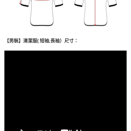
【男裝】清潔服( 短袖,長袖）尺寸：