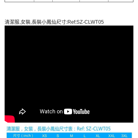
清潔服,女裝,長裝小鳳仙尺寸:Ref:SZ-CLWT05