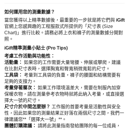
如何運用您的測量數據？
當您獲得以上精準數據後，最重要的一步就是將它們與
iGift
官網上您感興趣的工程服款式所提供的「尺寸表 (Size
Chart)」進行比較。請務必將上衣和褲子的測量數據分開對
照。
iGift精準測量小貼士 (Pro Tips)
考慮工作活動與功能性：
活動量：
如果您的工作需要大量彎腰、伸展或攀爬，建議
在比對尺寸表時，選擇胸寬和臀寬稍微寬鬆的尺寸。
工具袋：
考量到工具袋的負重，褲子的腰圍和結構需要有
足夠的支撐力。
考量穿著層次：
如果工作環境溫差大，需要在制服內加穿
保暖衣物，請在測量參考衣物時就將此納入考量，或直接選
擇大一號的尺寸。
尺寸介於中間怎麼辦？
工作服的首要考量是活動性與安全
性，因此如果您的測量結果正好落在兩個尺寸之間，我們一
律建議您**「選擇大一號」**。
團體訂購建議：
請將此測量指南發給團隊的每一位成員，