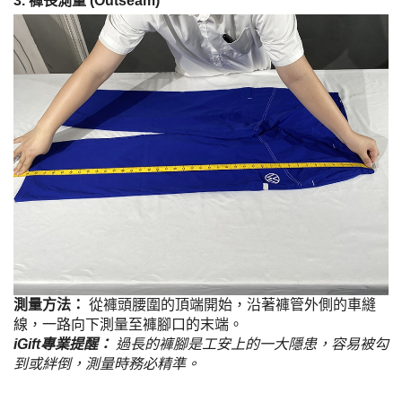
3. 褲長測量 (Outseam)
測量方法：
從褲頭腰圍的頂端開始，沿著褲管外側的車縫
線，一路向下測量至褲腳口的末端。
iGift專業提醒：
過長的褲腳是工安上的一大隱患，容易被勾
到或絆倒，測量時務必精準。