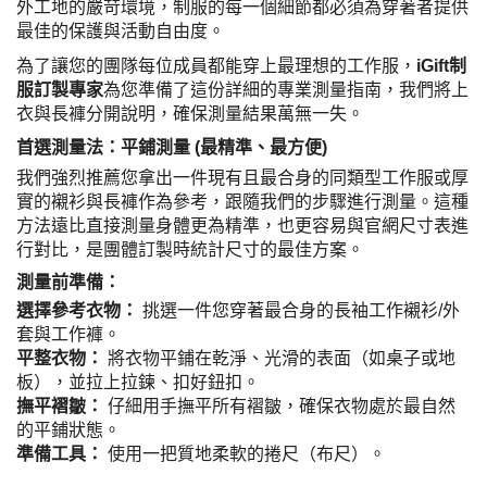
外工地的嚴苛環境，制服的每一個細節都必須為穿著者提供
最佳的保護與活動自由度。
為了讓您的團隊每位成員都能穿上最理想的工作服，
iGift制
服訂製專家
為您準備了這份詳細的專業測量指南，我們將上
衣與長褲分開說明，確保測量結果萬無一失。
首選測量法：平鋪測量 (最精準、最方便)
我們強烈推薦您拿出一件現有且最合身的同類型工作服或厚
實的襯衫與長褲作為參考，跟隨我們的步驟進行測量。這種
方法遠比直接測量身體更為精準，也更容易與官網尺寸表進
行對比，是團體訂製時統計尺寸的最佳方案。
測量前準備：
選擇參考衣物：
挑選一件您穿著最合身的長袖工作襯衫/外
套與工作褲。
平整衣物：
將衣物平鋪在乾淨、光滑的表面（如桌子或地
板），並拉上拉鍊、扣好鈕扣。
撫平褶皺：
仔細用手撫平所有褶皺，確保衣物處於最自然
的平鋪狀態。
準備工具：
使用一把質地柔軟的捲尺（布尺）。