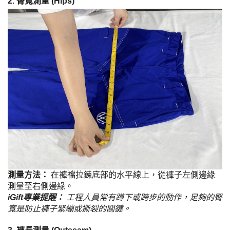
2. 臀寬測量 (Hips)
測量方法：
在褲襠拉鍊底部的水平線上，從褲子左側邊緣
測量至右側邊緣。
iGift專業提醒：
工程人員常有蹲下或跨步的動作，足夠的臀
寬是防止褲子緊繃或撕裂的關鍵。