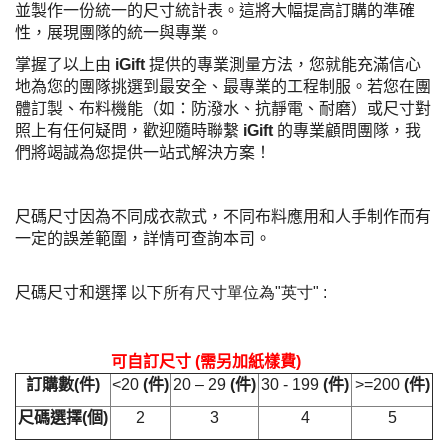
並製作一份統一的尺寸統計表。這將大幅提高訂購的準確
性，展現團隊的統一與專業。
掌握了以上由
iGift
提供的專業測量方法，您就能充滿信心
地為您的團隊挑選到最安全、最專業的工程制服。若您在團
體訂製、布料機能（如：防潑水、抗靜電、耐磨）或尺寸對
照上有任何疑問，歡迎隨時聯繫
iGift
的專業顧問團隊，我
們將竭誠為您提供一站式解決方案！
尺碼尺寸因為不同成衣款式，不同布料應用和人手制作而有
一定的誤差範圍，詳情可查詢本司。
尺碼尺寸和選擇
以下所有尺寸單位為
"
英寸
"
:
可自訂尺寸
(
需另加紙樣費
)
訂購數
(
件
)
<20
(
件
)
20 – 29
(
件
)
30 - 199
(
件
)
>=200
(
件
)
尺碼選擇
(
個
)
2
3
4
5