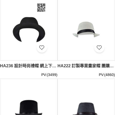
感！我們也提供多種
牛仔帽品牌
的選擇，讓您找到最適合自
己的款式。
尋找完美的帽子配飾？iGift的
禮帽
/
牛仔帽
絕對是您的理想之
選。我們的
禮帽
/
牛仔帽
不僅能提升您的整體形象，更是展
現個人品味的絕佳方式。從經典設計到現代風格，iGift的
禮
帽
/
牛仔帽
系列應有盡有。我們注重細節，如優質材質、可
調節尺寸，讓您的
禮帽
/
牛仔帽
既舒適又實用。現在就來iGift
探索您的專屬
禮帽
/
牛仔帽
，為您的造型增添獨特魅力，提
升個人形象！雖然我們不提供零售和即時交收服務，但我們
保證在您下單後，以最快速度為您安排發貨。禮帽/牛仔帽
最少訂購量 -MOQ: 200件起 ； 價格：HKD40 / 起, 視乎數量
而定。貨期約需7-28天
HA236 設計時尚禮帽 網上下單禮帽 紳士帽 度身訂造禮帽 帽製造商
HA222 訂製專業畫家帽 團購太陽帽 自訂帽款式 帽專門店 帽供應商
PV:(3499)
PV:(4860)