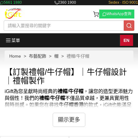
5661 1880
2360 1900
Sedex · ISO 9001
WhatsApp查詢
菜單
EN
Home
布藝配飾
帽
禮帽/牛仔帽
【訂製禮帽/牛仔帽】｜牛仔帽設計
｜禮帽製作
iGift為您呈獻時尚經典的
禮帽
/
牛仔帽
，讓您的造型更添魅力
與個性！我們的
禮帽
/
牛仔帽
不僅品質卓越，更兼具實用性
與時尚感。如果您在尋找
牛仔帽香港
的款式，iGift也能滿足
您的需求。無論是正式場合、休閒出遊還是日常穿搭，這些
禮帽
/
牛仔 帽
都能為您的形象增添獨特風格。每一頂
禮帽
/
牛
顯示更多
仔帽
都由我們的設計團隊精心打造，確保舒適貼合、耐用美
觀。立即選購，讓iGift的
禮帽
/
牛仔帽
為您的造型增添專業質