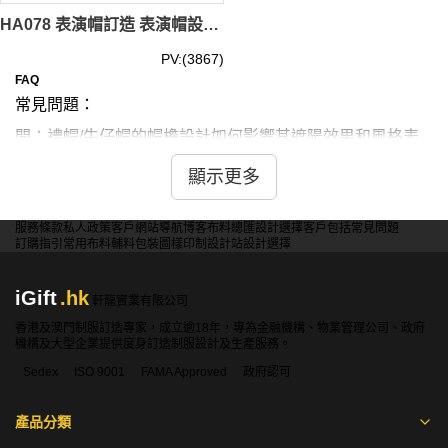
HA078 表演帽訂造 表演帽設計 表演帽製造商hk
PV:(3867)
FAQ
常見問題：
問：禮帽/牛仔帽的帽檐設計如何影響其遮陽效果和風格表
現？
顯示更多
答：寬檐提供更好遮陽但可能顯得誇張。窄檐時尚簡約但遮
陽效果較差。可彎折檐增加靈活性。選擇需權衡實用性和個
服務條款
私人政策
客戶
網站導航
博客
布料總匯
設計選擇
客戶包括
常見問題
人風格，考慮使用場合和面部特徵。
訂購指引
常用布料
輔料包裝
圖樣印制
設計站
設計選擇
iGift
.hk
問：不同材質的禮帽/牛仔帽在透氣性和保型性上有何差
軒龍實業有限公司
異？
香港及澳門制服訂造專家，成立逾18年，專為金融機構、物業管理公司、政府
機構及大型企業提供度身訂造制服設計及生產服務。
答：羊毛氈保型好但透氣性較差。棉質透氣舒適但易變形。
Sedex
ISO 9001
FAMA Approved
政府認可
草編透氣但耐用性較低。選擇需考慮季節、使用頻率和個人
舒適度要求，平衡外觀和實用性。
產品分類