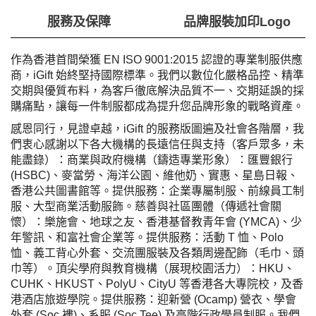
服務及保障
品牌服裝加印Logo
作為香港首間榮獲 EN ISO 9001:2015 認證的專業制服供應
商，iGift 始終堅持國際標準。我們以數位化嚴格品控、精準
交期與優質布料，為客戶徹底解決品質不一、交期延誤的採
購痛點，讓每一件制服都成為提升您品牌形象的戰略資產。
感恩同行，見證卓越，
iGift 的服務版圖遍及社會各階層，我
們衷心感謝以下各大機構的長遠信任與支持（客戶眾多，未
能盡錄）：
商業與政府機構（鑄造專業形象）：匯豐銀行
(HSBC)、麥當勞、海洋公園、維他奶、實惠、星島日報、
香港公共圖書館等。提供服務：企業專屬制服、前線員工制
服、大型商業活動服飾。
慈善與社區團體（傳遞社會關
懷）：樂施會、地球之友、香港基督教青年會 (YMCA)、少
年警訊、和富社會企業等。提供服務：活動 T 恤、Polo
恤、義工背心外套、交流團服裝及各類周邊配飾（毛巾、頭
巾等）。
頂尖學府與教育機構（展現校園活力）：HKU、
CUHK、HKUST、PolyU、CityU 等香港各大專院校，及香
港酒店旅遊學院。提供服務：迎新營 (Ocamp) 營衣、學會
外套 (Soc 褸)、系服 (Soc Tee) 及高階行政學員制服。
我們