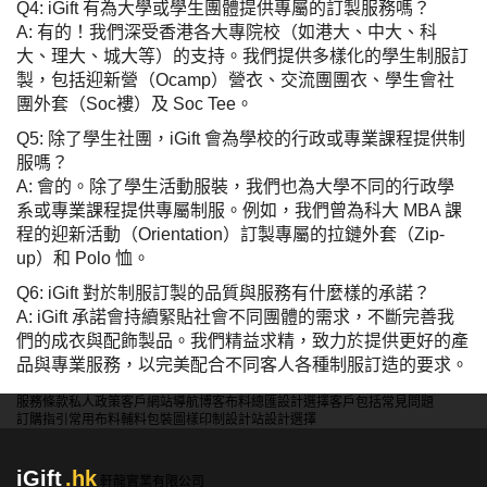
Q4: iGift 有為大學或學生團體提供專屬的訂製服務嗎？
A: 有的！我們深受香港各大專院校（如港大、中大、科
大、理大、城大等）的支持。我們提供多樣化的學生制服訂
製，包括迎新營（Ocamp）營衣、交流團團衣、學生會社
團外套（Soc褸）及 Soc Tee。
Q5: 除了學生社團，iGift 會為學校的行政或專業課程提供制
服嗎？
A: 會的。除了學生活動服裝，我們也為大學不同的行政學
系或專業課程提供專屬制服。例如，我們曾為科大 MBA 課
程的迎新活動（Orientation）訂製專屬的拉鏈外套（Zip-
up）和 Polo 恤。
Q6: iGift 對於制服訂製的品質與服務有什麼樣的承諾？
A: iGift 承諾會持續緊貼社會不同團體的需求，不斷完善我
們的成衣與配飾製品。我們精益求精，致力於提供更好的產
品與專業服務，以完美配合不同客人各種制服訂造的要求。
服務條款
私人政策
客戶
網站導航
博客
布料總匯
設計選擇
客戶包括
常見問題
訂購指引
常用布料
輔料包裝
圖樣印制
設計站
設計選擇
iGift
.hk
軒龍實業有限公司