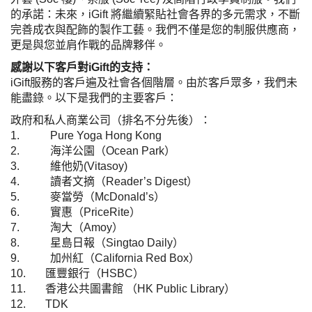
的承諾：
未來，iGift 將繼續緊貼社會各界的多元需求，不斷
完善成衣與配飾的製作工藝。我們不僅是您的制服供應商，
更是與您並肩作戰的品牌夥伴。
感謝以下客戶對iGift的支持：
iGift
服務的客戶遍及社會各個階層。由於客戶眾多，我們未
能盡錄。以下是我們的主要客戶：
政府和私人商業公司（排名不分先後）：
1.
Pure Yoga
Hong Kong
2.
海洋公園（
Ocean Park
）
3.
維他奶
(Vitasoy)
4.
讀者文摘（
Reader’s Digest
）
5.
麥當勞（
McDonald’s
）
6.
實惠（
PriceRite
）
7.
淘大（
Amoy
）
8.
星島日報（
Singtao Daily
）
9.
加州紅（
California Red Box
）
10.
匯豐銀行（
HSBC
）
11.
香港公共圖書館
（
HK Public Library
）
12.
TDK