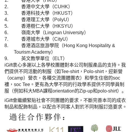
1.
香港大學（
HKU
）
2.
香港中文大學（
CUHK
）
3.
香港科技大學（
HKUST
）
4.
香港理工大學（
PolyU
）
5.
香港樹仁大學（
HKSYU
）
6.
嶺南大學（
Lingnan University
）
7.
香港城市大學（
CityU
）
8.
香港酒店旅游學院（
Hong Kong Hospitality &
Tourism Academy
）
9.
英文教學單位（
ELT
）
iGift
衷心多謝以上各學校團體對本公司制服產品的支持。我
們提供不同活動的制服（如
Tee-shirt
，
Polo-shirt
，迎新營
（
ocamp
）營衣，各種交流團體團衣）和學生住宿的
soc
褸，
soc Tee
。
更有為大學不同的行政學系提供不同學員制
服（例如科大
MBA
課程
orientation
的
Zip-up
和
polo-shirt
）。
iGift
會繼續緊貼社會不同團體的要求，不斷完善本司的成衣
制品和配飾制品，以配合不同客人對於不同制服訂造要求。