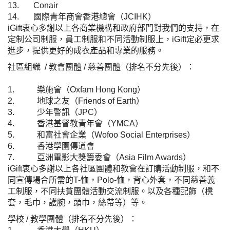
13.
Conair
14.
國際青年商會香港總會（
JCIHK
）
iGift
衷心多謝以上各商業機構和政府部門對我們的支持，在
定制公司制服，員工制服和不同活動制服上，
iGift
定必更求
進步，提供更好的成衣產品和專業的服務。
社區組織
/
教會團體
/
慈善團體（排名不分先後）：
1.
樂施會（
Oxfam Hong Kong
）
2.
地球之友（
Friends of Earth
）
3.
少年警訊（
JPC
）
4.
香港基督教青年會（
YMCA
）
5.
和富社會企業（
Wofoo Social Enterprises
）
6.
香港學園傳道會
7.
亞洲電影大獎籌委會（
Asia Film Awards
）
iGift
衷心多謝以上各社區團體和教會在訂購活動制服，和不
同宣傳場合所需的
T-
恤，
Polo-
恤，背心外套，不同慈善義
工制服，不同扶貧團體活動交流制服。以及各種配飾（櫈
套，毛巾，護腕，頭巾，絲帶等）等。
學校
/
教學團體（排名不分先後）：