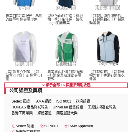
專業T恤訂造服務 - 為您
型格Polo衫訂造：珠地
【訂製功能性運動衫】
的團隊打造專屬形象
棉、排汗布任選，繡花
｜訂製運動衫｜印製運
Logo突顯專業
動套裝
【訂製背心T恤】｜訂
專業背心外套訂製服務 
【訂製衛衣】｜訂製連
做背心T恤｜ 訂造背心T
- 打造企業及活動專屬
帽外套｜香港訂造衛衣
恤
款式
外套
顯示全部 16 個產品類別
收起
公司認證及獎項
Sedex 認證
FAMA 認證
ISO 9001
政府認證
HOKLAS 產品測試報告
Universal 證書認證
工廠技術審查報告
香港工商業獎
媒體報道
顧客服務大獎
Sedex 認證
ISO 9001
FAMA Approved