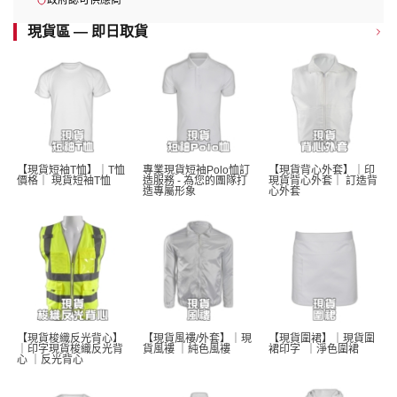
政府認可供應商
現貨區 — 即日取貨
【現貨短袖T恤】｜T恤
專業現貨短袖Polo恤訂
【現貨背心外套】｜印
價格｜ 現貨短袖T恤 
造服務 - 為您的團隊打
現貨背心外套｜ 訂造背
造專屬形象
心外套
【現貨梭織反光背心】
【現貨風褸/外套】｜現
【現貨圍裙】｜現貨圍
｜印字現貨梭織反光背
貨風褸 ｜純色風褸 
裙印字  ｜淨色圍裙 
心 ｜反光背心