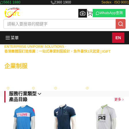
5661 1880
2360 1900
Sedex · ISO 9001
WhatsApp查詢
菜單
EN
ENTERPRISE UNIFORM SOLUTIONS ·
香港團體服訂造推薦：一站式專業制服設計，急件最快3天起貨 | IGIFT
Browse
商業機構 · 物業管理 · 政府部門
企業制服
一站式度身訂造
擁有18年豐富經驗，專為港澳地區的銀行、保險、證券等金融機構，以及物業
管理、政府部門與大型企業，提供從專屬設計、度身量度到生產供應的全面制
服解決方案。
Sedex 認證
ISO 9001
政府認可供應商
FAMA Approved
服務行業類型
產品目錄
更多