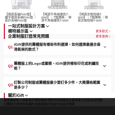
【現貨長袖Polo恤】｜
【現貨牛角袖撞色T-
【現貨女裝短袖T-
繡字現貨長袖Polo恤 ｜
shirt】｜T恤價格｜ 現
shirt】｜T恤價格 ｜現
設計長袖Polo恤 
貨牛角袖撞色T-shirt 
貨女裝短袖T-shirt 
一站式制服設計方案
模特展示區
更多款式
企業制服訂造常見問題
更多查詢
iGift提供的團體服有哪些布料選擇，如何選擇最適合香
Q1.
港氣候的款式？
團體服上的Logo或圖案，iGift提供哪些印花或刺繡技
Q2.
術？
訂製公司制服或團體服最少要訂多少件，大概價格範圍
Q3.
是多少？
關於iGift
服務條款
私人政策
客戶
網站導航
博客
布料總匯
設計選擇
客戶包括
常見問題
訂購指引
常用布料
輔料包裝
圖樣印制
設計站
設計選擇