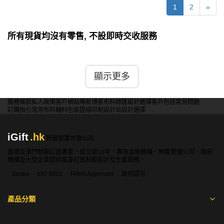
1
2
»
所有現貨均沒有零售, 不設即時交收服務
顯示更多
服務條款
私人政策
客戶
網站導航
博客
布料總匯
設計選擇
客戶包括
常見問題
訂購指引
常用布料
輔料包裝
圖樣印制
設計站
設計選擇
iGift
.hk
軒龍實業有限公司
香港及澳門制服訂造專家，成立逾18年，專為金融機構、物業管理公司、政府
機構及大型企業提供度身訂造制服設計及生產服務。
Sedex
ISO 9001
FAMA Approved
政府認可
產品分類