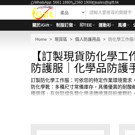
WhatsApp: 5661 1880
2360 1900
sales@igift.hk
關於iGift
制服訂做
印TEE
運動衫
風褸
Home
現貨區
個人防護用品
防化學工作服
【訂製現貨防化學工
防護服｜化學品防護
訂製防化學工作服：可依您的特定作業環境需求，
防化學靴：多種尺寸常備庫存，具備優異的耐酸
種選擇，有效阻擋各類化學液體噴濺與粉塵顆粒
貨，確保手部操作的靈活性與安全性。