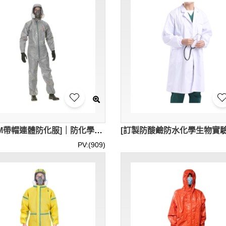
[訂製3M帶帽連體防化服]｜防化學液體噴濺顆粒物防化服｜噴漆霧耐酸鹼防護服｜EN13034：2005/EN14065：2005/EN1073｜防化、防濺射、防靜電、防輻射｜CRO011
PV:(909)