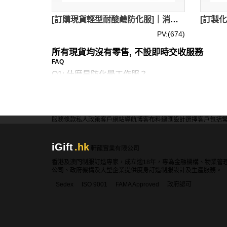
[訂購現貨輕型耐酸鹼防化服]｜消防二級連身防化服｜SF6防毒防化學品噴濺b級防護服｜防化服套裝｜適用於：石油生產、化工生產、礦山開採、食品廠、糧庫廠、冷庫等｜有相關檢測報告｜CRO004
PV:(674)
所有現貨均沒有零售, 不設即時交收服務
FAQ
Q1: 什麼是防化學工作服？
A1:防化學工作服是一種特殊設計的服裝，其主
（無論是氣態、液態、固態粉塵還是氣溶膠形式
一件「衣服」，而是一個完整的防護系統，通常
服務條款
私人政策
客戶
網站導航
博客
布料總匯
設計選擇
客戶包括
Q2: 什麼是防化學靴？
A2: 防化學靴是一種特殊設計的安全靴，主要
iGift
.hk
軒龍實業有限公司
的足部防護組件。
香港及澳門制服訂造專家，成立逾18年，專為金融機構、物業管
公司、政府機構及大型企業提供度身訂造制服設計及生產服務。
Q3: 它和普通的安全靴有什麼不同？
Sedex
ISO 9001
FAMA Approved
政府認可
A3: 主要區別在於材料和設計。
材料： 普通安全靴注重防砸、防刺穿。防化學靴
設計： 通常是一體成型，沒有縫線或鞋帶孔，以