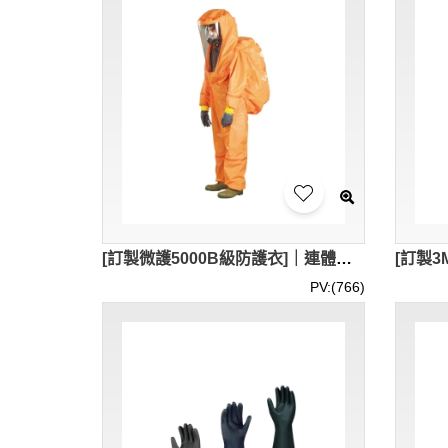
[訂製微護5000B級防護衣]｜連體防化服｜搶險緊急消防服重型防化服｜後背呼吸器背囊+後背安裝排氣閥｜符合化學防護工作服PPE指令|||類規定的歐盟標準｜化工、石油石化、危險品緊急反應隊（B級）｜CRO012
PV:(766)