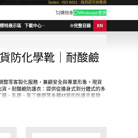
澳門分公司: 00853-28410350
Sedex · ISO 9001 · 政府認可供應商
購物車
Whatsapp查詢
模特展示區
下載中心
完整目錄
EN
貨防化學靴｜耐酸鹼
節調整等客製化服務，兼顧安全與專業形象。現貨
出貨。耐酸鹼防護衣：提供從連身式到分體式的多
丁腈、乳膠、氯丁橡膠等多種材質的防護手套現