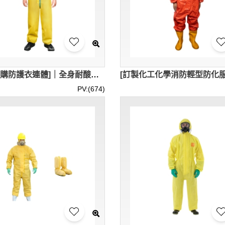
[現貨訂購防護衣連體]｜全身耐酸鹼工作服｜防化服化學實驗大學生｜農藥噴灑、化工廠、危險品運輸等｜ 防毒輕型｜C級3/4類｜兜帽設計、透氣設計、開口拉鏈設計、鬆緊設計｜有相應的檢測報告｜CRO007
PV:(674)