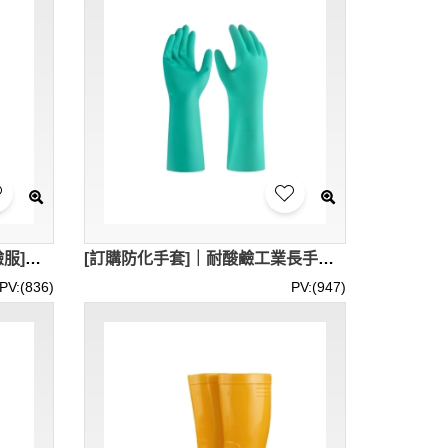
[訂製防酸鹼防水化學生物實驗服]｜實驗室專用白大褂｜長袖醫學生防護工作服｜耐酸鹼範圍：80%H2SO4-30%NAOH｜吸汗透氣耐酸防皺｜防酸堿防水面料｜有相關檢測報告｜CRO010
[訂購防化手套]｜耐酸鹼工業長手套｜橡膠防油化工加厚耐用手套｜勞動乾活丁晴手套｜耐酸耐鹼｜EN388/EN374-1/EN374-2｜適用於機油、汽油、煤油、柴油等油性｜防滑、耐磨、防穿刺｜CRO009
PV:(836)
PV:(947)