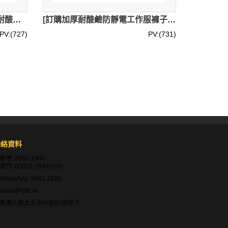
[訂購防化服連體]｜全身帶帽耐酸鹼防化服｜化學實驗防護衣防硫酸｜標準：SGS（NB CE 0120） PPE參考89/686/EEC{ARTICLE 11B}/EN 1073-2: 2002/EN ISO 13982-1:2004/EN 14605:2005/EN 14126:2003/EN 1149-1:1995｜化工、食品業(腐蝕清洗)、石油石化、下水道淨化安裝、製藥、工業清洗、儲槽清洗、採礦｜CRO002
[訂購加厚耐酸鹼防靜電工作服褲子]｜耐磨秋裝防腐蝕勞保工裝褲｜大尺寸化工廠褲子｜防酸鹼 滲透 ｜具有檢測報告｜化工工程、危險品運輸、電子車間、加油站、石油石化等工作｜ CRO001
PV:(727)
PV:(731)
身體提供一道有效的物理屏障。它能防止化學品
長期的健康損害（如致癌、致畸等）。它不僅僅是
靴、護目鏡等）配合使用，以實現全面防護。
害。它是「防化學系列」個人防護裝備中不可或缺
聯絡資料
香港:
2360 1900
澳門:
00853-28410350
WhatsApp:
5661 1880
sales@igift.hk
，這些材料能有效抵抗化學品的腐蝕和滲透。
香港九龍太子汝州街50號地下