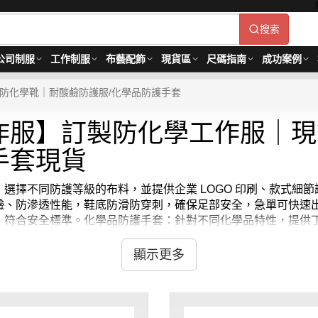
搜索
公司制服
工作制服
布藝配飾
現貨區
尺碼指南
成功案例
/防化學靴｜耐酸鹼防護服/化學品防護手套
作服】訂製防化學工作服｜現
手套現貨
選擇不同防護等級的布料，並提供企業 LOGO 印刷、款式細
鹼、防滲透性能，鞋底防滑防穿刺，確保足部安全，急單可快速
，符合安全標準。化學品防護手套：針對不同化學品特性，提供
顯示更多