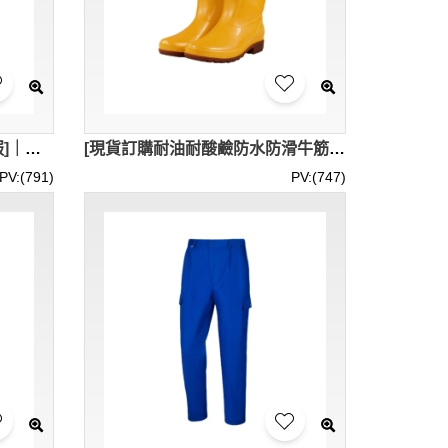
[訂製化工化學消防輕型防化服]｜耐酸鹼防腐蝕連體防化服｜無塵防護輕盈透氣高密度防化服｜二級化學防護服｜阻燃的棉絲綢布、雙面涂覆阻燃防化面膠｜有相關檢測報告｜CRO006
[現貨訂購耐油耐酸鹼防水防滑牛筋底雨靴]｜加厚廚房工作勞保靴高筒｜材質：PVC｜ 黑色,白色,黃色｜透氣網布｜適用：務農、捕魚、養殖場、食品廠、冷凍廠、製藥廠、礦井、建築工地｜CRO005
PV:(791)
PV:(747)