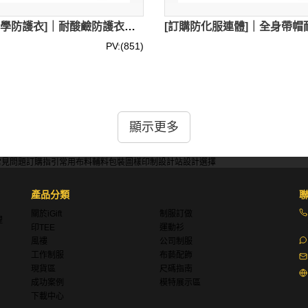
[訂製化學防護衣]｜耐酸鹼防護衣｜石油化工噴漆防塵服｜防化隔離衣黃色防化服｜化工耐酸鹼鞋套｜外層聚乙烯薄膜內層聚丙烯無紡布｜石油、化工、化驗室｜CRO003
PV:(851)
要功能是在處理或暴露於有害化學物質的環境中，為人體皮膚和
顯示更多
）直接接觸皮膚，從而避免化學灼傷、皮膚炎、過敏、中毒甚至
需要與其他個人防護裝備（如防毒面具/呼吸器、防護手套、安全
常見問題
訂購指引
常用布料
輔料包裝
圖樣印制
設計站
設計選擇
功能是保護使用者的腳部和腿部免受化學品噴濺、洩漏和滲透的傷
產品分類
關於iGift
制服訂做
理
印TEE
運動衫
風褸
公司制服
工作制服
布藝配飾
則使用特殊的聚合物材料（如 PVC、丁腈橡膠、丁基橡膠等）
現貨區
尺碼指南
防止化學液體從縫隙侵入。
成功案例
模特展示區
下載中心