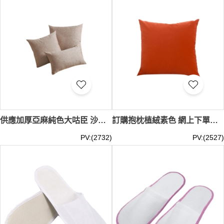
供應加厚亞麻純色大咕臣 沙發棉麻cool 筍 背辦公室汽車布藝腰靠枕 cushion TAGS 街坊福利會 攤位遊戲 表演 線上活動 ZOOM MEETING 活動 TEE, 在線 活動禮品 咕筍 SKBD025
訂購抱枕植絨素色 網上下單沙發靠枕 供應辦公室靠墊 汽車靠枕 咕筍 SKBD024
PV:(2732)
PV:(2527)