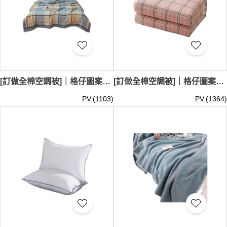
[訂做全棉空調被]｜格仔圖案酒店空調被｜水洗棉雙單人薄款夏被透氣親膚｜150x200cm單人,180x200cm單人,200x230cm雙人｜ SKBD034
[訂做全棉空調被]｜格仔圖案酒店空調被｜空調涼被中心 香港中文大學新亞書院 100*150cm 150*200cm 180*200cm 200*230cm SKBD033
PV:(1103)
PV:(1364)