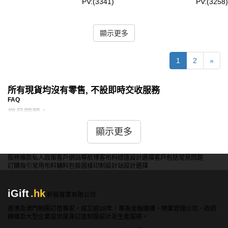
PV:(3341)
PV:(3258)
顯示更多
1
2
»
所有現貨均沒有零售, 不設即時交收服務
FAQ
常見問題：
問：現貨酒店布草是否使用高品質面料製作？
顯示更多
答：是的，iGift提供的現貨酒店布草使用高品質面料製作，
如高支數純棉和高密度聚酯纖維，確保柔軟舒適，耐用且易
服務條款
私人政策
客戶
網站導航
博客
布料總匯
設計選擇
客戶包括
常見問題
訂購指引
常用布料
輔料包裝
圖樣印制
設計站
設計選擇
於清洗，提升客房的整體質感。
iGift
.hk
軒龍實業有限公司
問：現貨抱枕是否有多種設計圖案？
香港及澳門制服訂造專家，成立逾18年，專為金融機構、物業管理公司、政府
答：是的，iGift提供的現貨抱枕有多種設計圖案可供選擇，
機構及大型企業提供度身訂造制服設計及生產服務。
包括經典的素色、幾何圖案和花卉圖案，能夠搭配不同風格