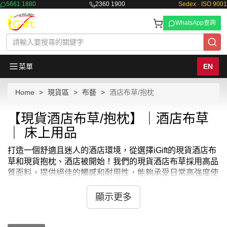
5661 1880
2360 1900
Sedex · ISO 9001
WhatsApp查詢
菜單
EN
Home
現貨區
布藝
酒店布草/抱枕
【現貨酒店布草/抱枕】｜酒店布草
｜ 床上用品
打造一個舒適且迷人的酒店環境，從選擇iGift的現貨酒店布
草和現貨抱枕、酒店被開始！我們的現貨酒店布草採用高品
質面料，提供絕佳的觸感和耐用性，能夠承受日常高強度使
用。而我們的現貨抱枕，不僅增添了客房的舒適度，也為裝
潢添加了一抹風格。選擇iGift的現貨酒店布草和現貨抱枕，
顯示更多
讓每位客人都能感受到賓至如歸的體驗。
在iGift，我們了解酒店業者對於細節的追求。因此，我們的