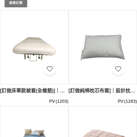
現貨酒店布草和現貨抱枕設計既時尚又實用，適合各種酒店
被套訂製
風格和需求。現貨酒店布草的各種尺寸和顏色選擇，以及現
貨抱枕的多樣款式，都是精心挑選，保證能與您的酒店裝潢
完美融合。立即選購iGift的現貨酒店布草和現貨抱枕，為您
的酒店升級增色。現貨酒店布草和現貨抱枕最少訂購量 -
MOQ: 1件起 ； 價格：HKD50 / 起, 視乎數量而定。
貨期約
需3-7天
[訂做床單款被套(全橡筋)]｜設計粉紅色+淺藍色+淺綠色｜193*64,高12cm、193*75,高12cm、202*68,高12cm｜靈實香港中文大學中醫診所暨教研中心｜SKBD036
[訂做純棉枕芯布套]｜設計枕芯阻燃棉｜人枕頭,28*18｜白色枕頭｜滌綸｜宿舍 , 阻燃標準｜酒店 寢具｜SKBD035
PV:(1203)
PV:(1283)