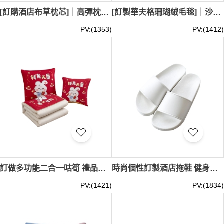
[訂購酒店布草枕芯]｜高彈枕芯｜磨毛酒店枕芯供應商 香港中文大學新亞書院 訂購酒店床品報價｜阻燃枕芯 45*70cm SKBD032
[訂製華夫格珊瑚絨毛毯]｜沙發毛毯｜辦公室午睡毛毯 Goodwell物業公司 100*150CM、120*200CM、150*200CM、180*200CM、200*230CM SKBD031
PV:(1353)
PV:(1412)
訂做多功能二合一咕筍 禮品抱枕 訂製LOGO 咕筍40*40CM 攤開後100*150CM SKBD030
時尚個性訂製酒店拖鞋 健身房拖鞋 水上樂園防滑拖鞋 DIY訂製LOGO SKBD029
PV:(1421)
PV:(1834)